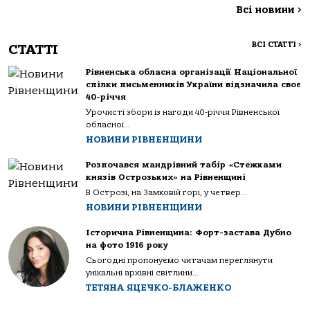
Всі новини
>
ВСІ СТАТТІ
>
СТАТТІ
Рівненська обласна організації Національної
спілки письменників України відзначила своє
40-річчя
Урочисті збори із нагоди 40-річчя Рівненської
обласної...
НОВИНИ РІВНЕНЩИНИ
Розпочався мандрівний табір «Стежками
князів Острозьких» на Рівненщині
В Острозі, на Замковій горі, у четвер...
НОВИНИ РІВНЕНЩИНИ
Історична Рівненщина: Форт-застава Дубно
на фото 1916 року
Сьогодні пропонуємо читачам переглянути
унікальні архівні світлини...
ТЕТЯНА ЯЦЕЧКО-БЛАЖЕНКО