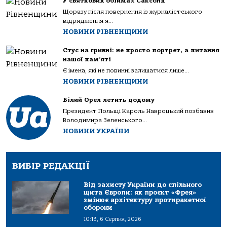
У святкових обіймах Саксонії
Щоразу після повернення із журналістського
відрядження я...
НОВИНИ РІВНЕНЩИНИ
Стус на гривні: не просто портрет, а питання
нашої пам’яті
Є імена, які не повинні залишатися лише...
НОВИНИ РІВНЕНЩИНИ
Білий Орел летить додому
Президент Польщі Кароль Навроцький позбавив
Володимира Зеленського...
НОВИНИ УКРАЇНИ
ВИБІР РЕДАКЦІЇ
Від захисту України до спільного
щита Європи: як проєкт «Фрея»
змінює архітектуру протиракетної
оборони
10:13, 6 Серпня, 2026