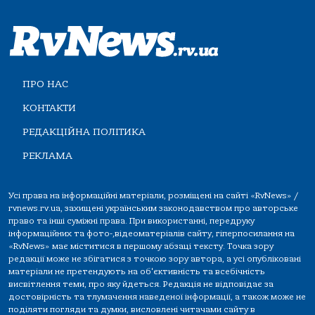
ПРО НАС
КОНТАКТИ
РЕДАКЦІЙНА ПОЛІТИКА
РЕКЛАМА
Усі права на інформаційні матеріали, розміщені на сайті «RvNews» /
rvnews.rv.ua, захищені українським законодавством про авторське
право та інші суміжні права. При використанні, передруку
інформаційних та фото-,відеоматеріалів сайту, гіперпосилання на
«RvNews» має міститися в першому абзаці тексту. Точка зору
редакції може не збігатися з точкою зору автора, а усі опубліковані
матеріали не претендують на об'єктивність та всебічність
висвітлення теми, про яку йдеться. Редакція не відповідає за
достовірність та тлумачення наведеної інформації, а також може не
поділяти погляди та думки, висловлені читачами сайту в