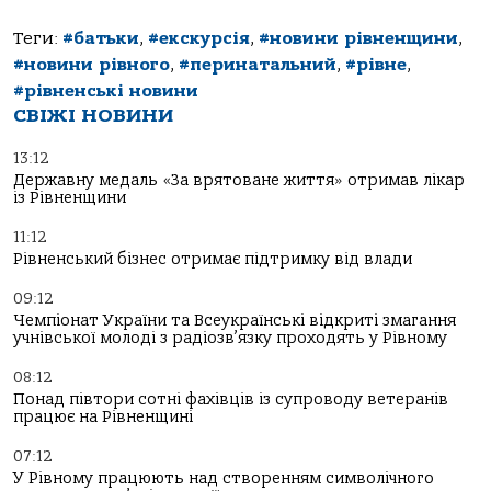
Теги:
#батьки
,
#екскурсія
,
#новини рівненщини
,
#новини рівного
,
#перинатальний
,
#рівне
,
#рівненські новини
СВІЖІ НОВИНИ
13:12
Державну медаль «За врятоване життя» отримав лікар
із Рівненщини
11:12
Рівненський бізнес отримає підтримку від влади
09:12
Чемпіонат України та Всеукраїнські відкриті змагання
учнівської молоді з радіозв’язку проходять у Рівному
08:12
Понад півтори сотні фахівців із супроводу ветеранів
працює на Рівненщині
07:12
У Рівному працюють над створенням символічного