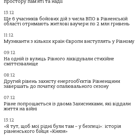
простору пам’яті та надії
13:12
Ще 6 учасників бойових дій з числа ВПО в Рівненській
області отримають житлові ваучери по 2 млн гривень
11:12
Музиканти з кількох країн Європи виступлять у Рівному
09:12
На одній із вулиць Рівного ліквідували стихійне
сміттєзвалище
08:12
Другий рівень захисту енергооб’єктів Рівненщини
завершать до початку опалювального сезону
07:12
Рівне попрощається із двома Захисниками, які віддали
життя на війні
13:12
«Я тут, щоб мої рідні були там – у безпеці»: історія
рівненського бійця «Князя»