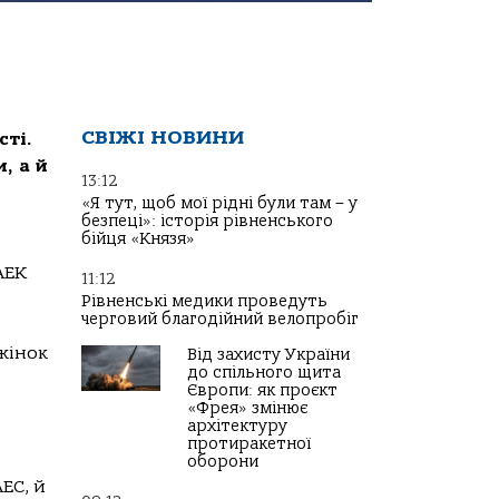
СВІЖІ НОВИНИ
сті.
, а й
13:12
«Я тут, щоб мої рідні були там – у
безпеці»: історія рівненського
бійця «Князя»
АЕК
11:12
Рівненські медики проведуть
черговий благодійний велопробіг
жінок
Від захисту України
до спільного щита
Європи: як проєкт
«Фрея» змінює
архітектуру
протиракетної
оборони
ЕС, й