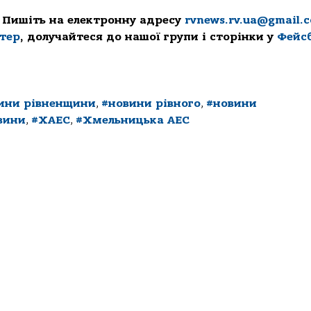
 Пишіть на електронну адресу
rvnews.rv.ua@gmail.
ттер
, долучайтеся до нашої групи і сторінки у
Фейс
ини рівненщини
,
#новини рівного
,
#новини
вини
,
#ХАЕС
,
#Хмельницька АЕС