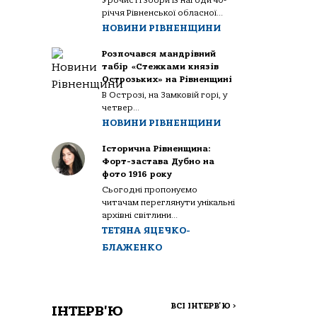
Урочисті збори із нагоди 40-
річчя Рівненської обласної...
НОВИНИ РІВНЕНЩИНИ
Розпочався мандрівний
табір «Стежками князів
Острозьких» на Рівненщині
В Острозі, на Замковій горі, у
четвер...
НОВИНИ РІВНЕНЩИНИ
Історична Рівненщина:
Форт-застава Дубно на
фото 1916 року
Сьогодні пропонуємо
читачам переглянути унікальні
архівні світлини...
ТЕТЯНА ЯЦЕЧКО-
БЛАЖЕНКО
ВСІ ІНТЕРВ'Ю
>
ІНТЕРВ'Ю