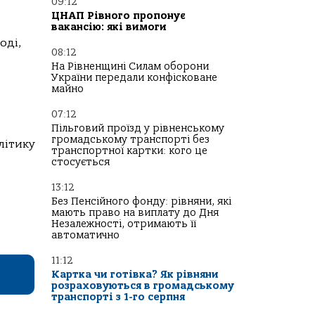
09:12
ЦНАП Рівного пропонує
вакансію: які вимоги
оді,
08:12
На Рівненщині Силам оборони
України передали конфісковане
майно
07:12
Пільговий проїзд у рівненському
громадському транспорті без
літику
транспортної картки: кого це
стосується
13:12
Без Пенсійного фонду: рівняни, які
мають право на виплату до Дня
Незалежності, отримають її
автоматично
11:12
Картка чи готівка? Як рівняни
розраховуються в громадському
транспорті з 1-го серпня