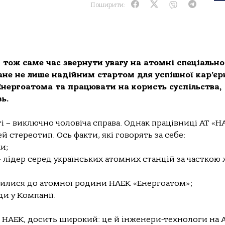
Поширити:
 тож саме час звернути увагу на атомні спеціально
тане не лише надійним стартом для успішної кар’єри
нергоатома та працювати на користь суспільства,
ь.
ті – виключно чоловіча справа. Однак працівниці АТ «Н
стереотип. Ось факти, які говорять за себе:
и;
 лідер серед українських атомних станцій за часткою 
чилися до атомної родини НАЕК «Енергоатом»;
и у Компанії.
і НАЕК, досить широкий: це й інженери-технологи на А