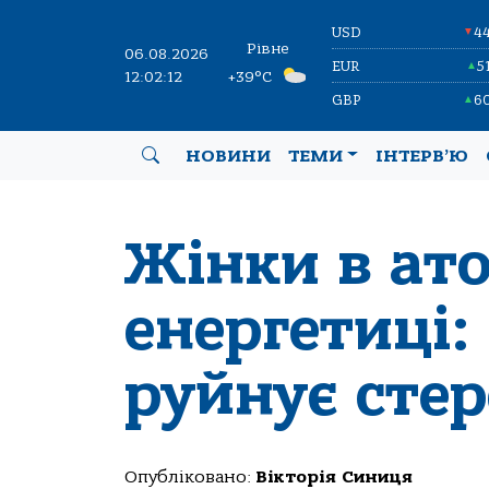
USD
4
▼
Рівне
06.08.2026
EUR
5
▲
12:02:13
+39°C
GBP
6
▲
НОВИНИ
ТЕМИ
ІНТЕРВ’Ю
Жінки в ат
енергетиці:
руйнує сте
Опубліковано:
Вікторія Синиця