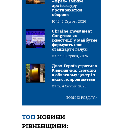
«Фрея» змінює
архітектуру
протиракетної
оборони
10:13, 6 Серпня, 2026
Ukraine Investment
Congress: як
інвестиції у майбутнє
формують нові
стандарти галузі
07:33, 5 Серпня, 2026
Двох Героїв утратила
Рівненщина: сьогодні
в обласному центрі з
ними попрощаються
07:12, 4 Серпня, 2026
НОВИНИ РОЗДІЛУ
>
ТОП
НОВИНИ
РІВНЕНЩИНИ: