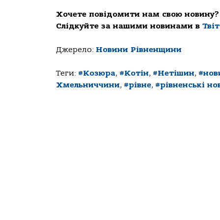
Хочете повідомити нам свою новину?
Слідкуйте за нашими новинами в
Тві
Джерело:
Новини Рівненщини
Теги:
#Козюра
,
#Котін
,
#Нетішин
,
#нов
Хмельниччини
,
#рівне
,
#рівненські но