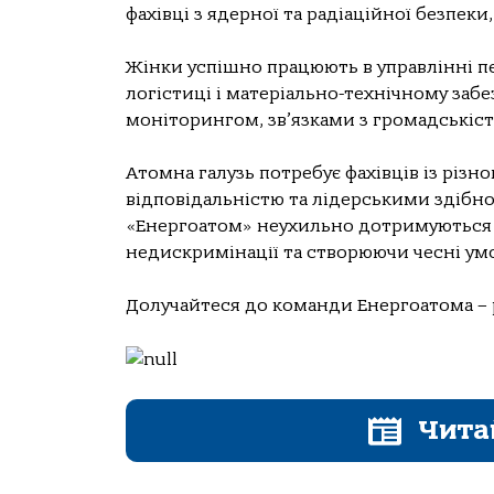
фахівці з ядерної та радіаційної безпеки
Жінки успішно працюють в управлінні п
логістиці і матеріально-технічному заб
моніторингом, зв’язками з громадськіс
Атомна галузь потребує фахівців із рі
відповідальністю та лідерськими здібност
«Енергоатом» неухильно дотримуються п
недискримінації та створюючи чесні умо
Долучайтеся до команди Енергоатома –
Чита