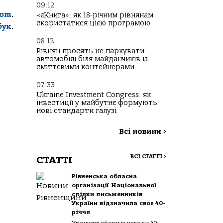
09:12
com
.
«єКнига»: як 18-річним рівнянам
скористатися цією програмою
бук
.
08:12
Рівнян просять не паркувати
автомобілі біля майданчиків із
сміттєвими контейнерами
07:33
Ukraine Investment Congress: як
інвестиції у майбутнє формують
нові стандарти галузі
Всі новини
>
ВСІ СТАТТІ
>
СТАТТІ
Рівненська обласна
організації Національної
спілки письменників
України відзначила своє 40-
річчя