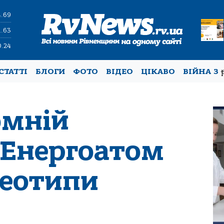
4.69
1.63
0.24
СТАТТІ
БЛОГИ
ФОТО
ВІДЕО
ЦІКАВО
ВІЙНА З
омній
 Енергоатом
реотипи