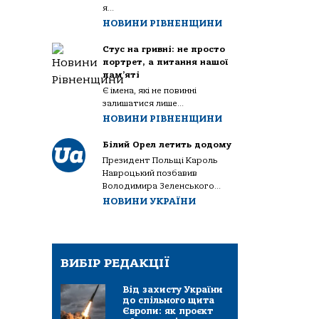
я...
НОВИНИ РІВНЕНЩИНИ
Стус на гривні: не просто
портрет, а питання нашої
пам’яті
Є імена, які не повинні
залишатися лише...
НОВИНИ РІВНЕНЩИНИ
Білий Орел летить додому
Президент Польщі Кароль
Навроцький позбавив
Володимира Зеленського...
НОВИНИ УКРАЇНИ
ВИБІР РЕДАКЦІЇ
Від захисту України
до спільного щита
Європи: як проєкт