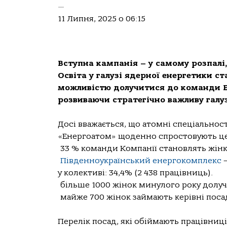
—
11 Липня, 2025 о 06:15
Вступна кампанія – у самому розпалі,
Освіта у галузі ядерної енергетики с
можливістю долучитися до команди Е
розвиваючи стратегічно важливу галуз
Досі вважається, що атомні спеціальнос
«Енергоатом» щоденно спростовують цей 
33 % команди Компанії становлять жінк
Південноукраїнський енергокомплекс
–
у колективі: 34,4% (2 438 працівниць).
більше 1000 жінок минулого року долу
майже 700 жінок займають керівні посад
Перелік посад, які обіймають працівниц