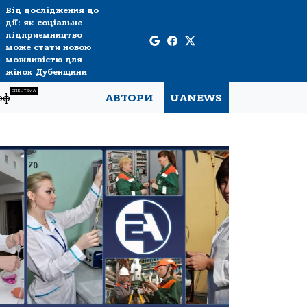
Від дослідження до
дії: як соціальне
підприємництво
може стати новою
можливістю для
жінок Дубенщини
СПЕЦТЕМА
рф
АВТОРИ
UANEWS