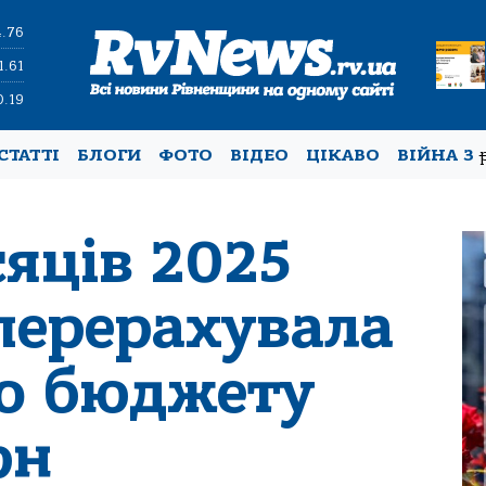
4.76
1.61
0.19
СТАТТІ
БЛОГИ
ФОТО
ВІДЕО
ЦІКАВО
ВІЙНА З
сяців 2025
перерахувала
го бюджету
рн