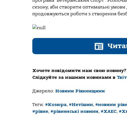
програма “Ветеранський спорт”. Розпоча
сезону, аби створити оптимальні умови 
продовжуються роботи з створення безб
Чита
Хочете повідомити нам свою новину?
Слідкуйте за нашими новинами в
Тві
Джерело:
Новини Рівненщини
Теги:
#Козюра
,
#Нетішин
,
#новини рів
#рівне
,
#рівненські новини
,
#ХАЕС
,
#Х