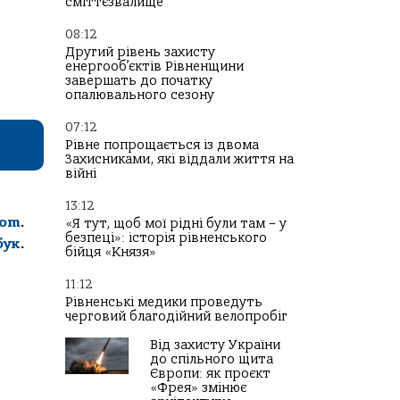
о
сміттєзвалище
08:12
Другий рівень захисту
енергооб’єктів Рівненщини
завершать до початку
опалювального сезону
07:12
Рівне попрощається із двома
Захисниками, які віддали життя на
війні
13:12
com
.
«Я тут, щоб мої рідні були там – у
безпеці»: історія рівненського
бук
.
бійця «Князя»
11:12
Рівненські медики проведуть
черговий благодійний велопробіг
Від захисту України
до спільного щита
Європи: як проєкт
«Фрея» змінює