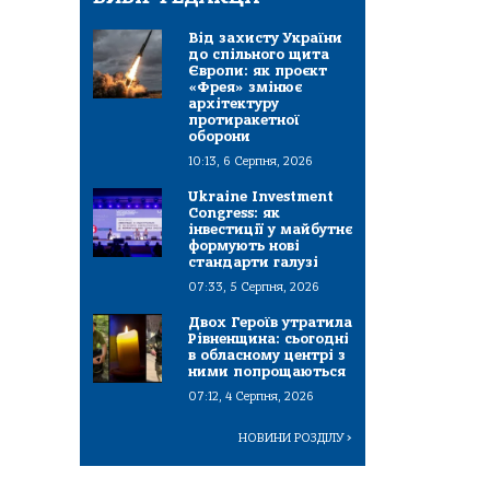
Від захисту України
до спільного щита
Європи: як проєкт
«Фрея» змінює
архітектуру
протиракетної
оборони
10:13, 6 Серпня, 2026
Ukraine Investment
Congress: як
інвестиції у майбутнє
формують нові
стандарти галузі
07:33, 5 Серпня, 2026
Двох Героїв утратила
Рівненщина: сьогодні
в обласному центрі з
ними попрощаються
07:12, 4 Серпня, 2026
НОВИНИ РОЗДІЛУ
>