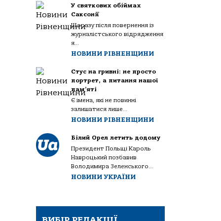
У святкових обіймах
Саксонії
Щоразу після повернення із
журналістського відрядження
я...
НОВИНИ РІВНЕНЩИНИ
Стус на гривні: не просто
портрет, а питання нашої
пам’яті
Є імена, які не повинні
залишатися лише...
НОВИНИ РІВНЕНЩИНИ
Білий Орел летить додому
Президент Польщі Кароль
Навроцький позбавив
Володимира Зеленського...
НОВИНИ УКРАЇНИ
ВИБІР РЕДАКЦІЇ