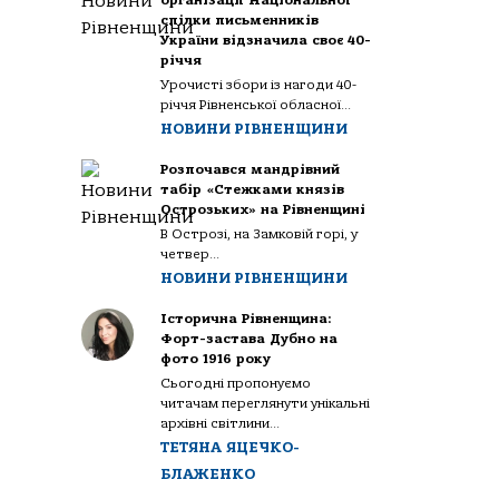
організації Національної
спілки письменників
України відзначила своє 40-
річчя
Урочисті збори із нагоди 40-
річчя Рівненської обласної...
НОВИНИ РІВНЕНЩИНИ
Розпочався мандрівний
табір «Стежками князів
Острозьких» на Рівненщині
В Острозі, на Замковій горі, у
четвер...
НОВИНИ РІВНЕНЩИНИ
Історична Рівненщина:
Форт-застава Дубно на
фото 1916 року
Сьогодні пропонуємо
читачам переглянути унікальні
архівні світлини...
ТЕТЯНА ЯЦЕЧКО-
БЛАЖЕНКО