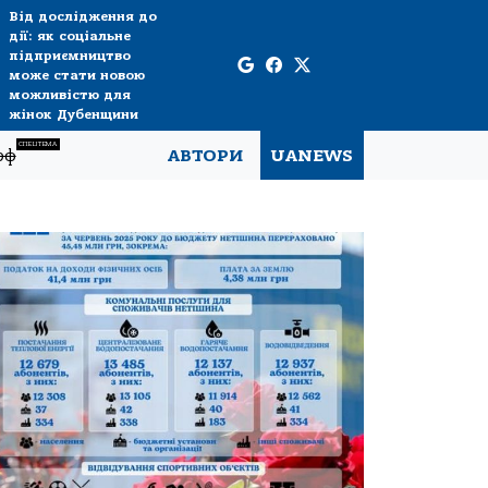
Від дослідження до
дії: як соціальне
підприємництво
може стати новою
можливістю для
жінок Дубенщини
СПЕЦТЕМА
рф
АВТОРИ
UANEWS