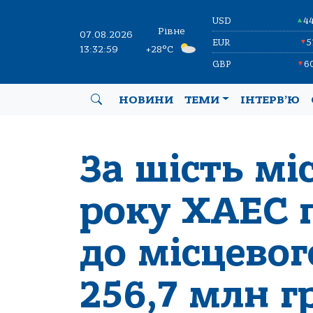
USD
4
▲
Рівне
07.08.2026
EUR
5
▼
13:33:00
+28°C
GBP
6
▼
НОВИНИ
ТЕМИ
ІНТЕРВ’Ю
За шість мі
року ХАЕС 
до місцево
256,7 млн г