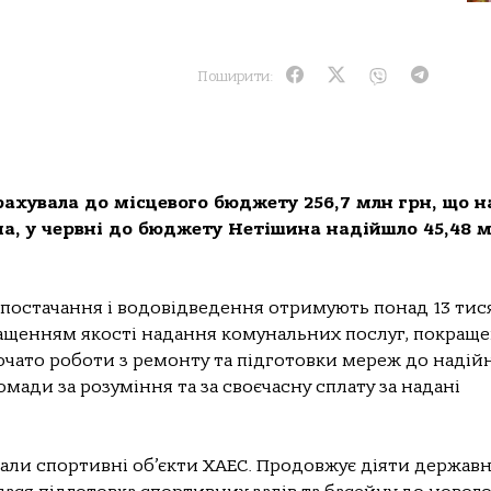
Поширити:
рахувала до місцевого бюджету 256,7 млн грн, що на
ма, у червні до бюджету Нетішина надійшло 45,48 
опостачання і водовідведення отримують понад 13 тис
ращенням якості надання комунальних послуг, покращ
очато роботи з ремонту та підготовки мереж до надій
ди за розуміння та за своєчасну сплату за надані
дали спортивні об’єкти ХАЕС. Продовжує діяти держав