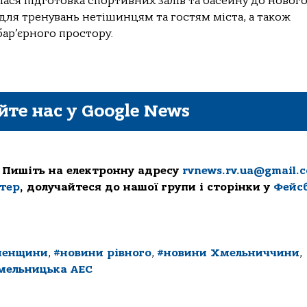
лася підготовка спортивних залів та басейну до новог
для тренувань нетішинцям та гостям міста, а також
ар’єрного простору.
йте нас у Google News
 Пишіть на електронну адресу
rvnews.rv.ua@gmail.
ттер
, долучайтеся до нашої групи і сторінки у
Фейс
ненщини
,
#новини рівного
,
#новини Хмельниччини
,
мельницька АЕС