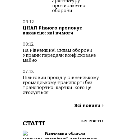
архітектуру
протиракетної
оборони
09:12
ЦНАП Рівного пропонує
вакансію: які вимоги
08:12
На Рівненщині Силам оборони
України передали конфісковане
майно
07:12
Пільговий проїзд у рівненському
громадському транспорті без
транспортної картки: кого це
стосується
Всі новини
>
ВСІ СТАТТІ
>
СТАТТІ
Рівненська обласна