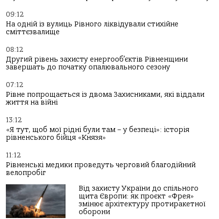
09:12
На одній із вулиць Рівного ліквідували стихійне
сміттєзвалище
08:12
Другий рівень захисту енергооб’єктів Рівненщини
завершать до початку опалювального сезону
07:12
Рівне попрощається із двома Захисниками, які віддали
життя на війні
13:12
«Я тут, щоб мої рідні були там – у безпеці»: історія
рівненського бійця «Князя»
11:12
Рівненські медики проведуть черговий благодійний
велопробіг
Від захисту України до спільного
щита Європи: як проєкт «Фрея»
змінює архітектуру протиракетної
оборони