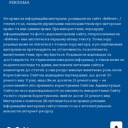
РЕКЛАМА
Усі права на інформаційні матеріали, розміщені на сайті «RvNews» /
rvnews.rv.ua, захищені українським законодавством про авторське
право та інші суміжні права. При використанні, передруку
інформаційних та фото-,відеоматеріалів сайту, гіперпосилання на
«RvNews» має міститися в першому абзаці тексту. Точка зору
редакції може не збігатися з точкою зору автора, а усі опубліковані
матеріали не претендують на об'єктивність та всебічність
висвітлення теми, про яку йдеться. Редакція не відповідає за
достовірність та тлумачення наведеної інформації, а також може не
поділяти погляди та думки, висловлені читачами сайту в
коментарях до статей, а сам ресурс виконує винятково роль носія.
Користуючись Сайтом, відвідувач підтверджує, що досяг 21-
річного віку. У разі, якщо Ви не досягли 21-річного віку — не
розпочинайте або припиніть користування Сайтом. Адміністрація
Сайту не несе відповідальності за законність використання Сайту
та його сервісів Користувачем, який не досяг 21-річного віку.
Матеріали з поміткою (R) публікуються на правах реклами.
Інформаційні матеріали сайту rvnews.rv.ua є інтелектуальною
власністю інтернет-ресурсу.