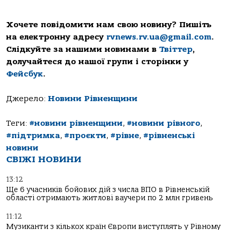
Хочете повідомити нам свою новину? Пишіть
на електронну адресу
rvnews.rv.ua@gmail.com
.
Слідкуйте за нашими новинами в
Твіттер
,
долучайтеся до нашої групи і сторінки у
Фейсбук
.
Джерело:
Новини Рівненщини
Теги:
#новини рівненщини
,
#новини рівного
,
#підтримка
,
#проєкти
,
#рівне
,
#рівненські
новини
СВІЖІ НОВИНИ
13:12
Ще 6 учасників бойових дій з числа ВПО в Рівненській
області отримають житлові ваучери по 2 млн гривень
11:12
Музиканти з кількох країн Європи виступлять у Рівному