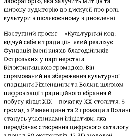
лабораторію, яка залучить митців та
широку аудиторію до дискусії про роль
культури в післявоєнному відновленні.
Наступний проєкт – «Культурний код:
відчуй себе в традиції», який реалізує
Фундація імені князів-благодійників
Острозьких у партнерстві з
Білокриницькою громадою. Він
спрямований на збереження культурної
спадщини Рівненщини та Волині шляхом
цифровізації традиційного вбрання й
побуту кінця XIX – початку XX століття. 6
громад з Рівненщини та 2 громади з Волині
стануть учасниками ініціативи, яка
передбачає створення цифрового каталогу
з понад 80 експонатів, 12 3D-моделей