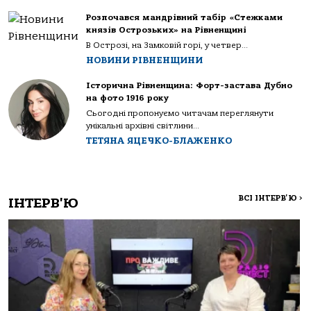
Розпочався мандрівний табір «Стежками
князів Острозьких» на Рівненщині
В Острозі, на Замковій горі, у четвер...
НОВИНИ РІВНЕНЩИНИ
Історична Рівненщина: Форт-застава Дубно
на фото 1916 року
Сьогодні пропонуємо читачам переглянути
унікальні архівні світлини...
ТЕТЯНА ЯЦЕЧКО-БЛАЖЕНКО
ВСІ ІНТЕРВ'Ю
>
ІНТЕРВ'Ю