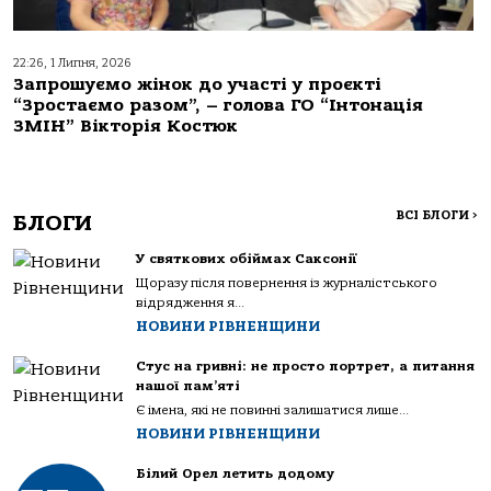
22:26, 1 Липня, 2026
Запрошуємо жінок до участі у проєкті
“Зростаємо разом”, – голова ГО “Інтонація
ЗМІН” Вікторія Костюк
ВСІ БЛОГИ
>
БЛОГИ
У святкових обіймах Саксонії
Щоразу після повернення із журналістського
відрядження я...
НОВИНИ РІВНЕНЩИНИ
Стус на гривні: не просто портрет, а питання
нашої пам’яті
Є імена, які не повинні залишатися лише...
НОВИНИ РІВНЕНЩИНИ
Білий Орел летить додому