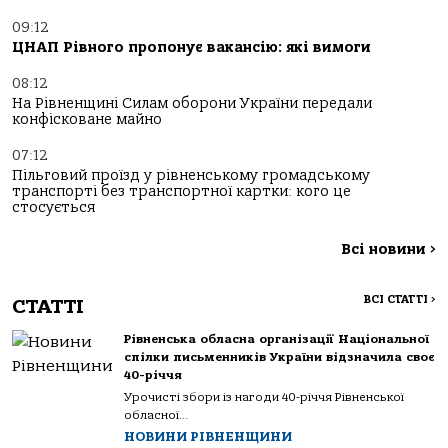
09:12
ЦНАП Рівного пропонує вакансію: які вимоги
08:12
На Рівненщині Силам оборони України передали
конфісковане майно
07:12
Пільговий проїзд у рівненському громадському
транспорті без транспортної картки: кого це
стосується
Всі новини
>
ВСІ СТАТТІ
>
СТАТТІ
Рівненська обласна організації Національної
спілки письменників України відзначила своє
40-річчя
Урочисті збори із нагоди 40-річчя Рівненської
обласної...
НОВИНИ РІВНЕНЩИНИ