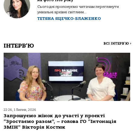
на фото 1916 року
Сьогодні пропонуємо читачам переглянути
унікальні архівні світлини...
ТЕТЯНА ЯЦЕЧКО-БЛАЖЕНКО
ВСІ ІНТЕРВ'Ю
>
ІНТЕРВ'Ю
22:26, 1 Липня, 2026
Запрошуємо жінок до участі у проєкті
“Зростаємо разом”, – голова ГО “Інтонація
ЗМІН” Вікторія Костюк