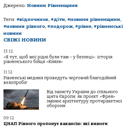
Джерело:
Новини Рівненщини
Теги:
#відпочинок
,
#діти
,
#новини рівненщини
,
#новини рівного
,
#подорож
,
#рівне
,
#рівненські
новини
СВІЖІ НОВИНИ
13:12
«Я тут, щоб мої рідні були там – у безпеці»: історія
рівненського бійця «Князя»
11:12
Рівненські медики проведуть черговий благодійний
велопробіг
Від захисту України до спільного
щита Європи: як проєкт «Фрея»
змінює архітектуру протиракетної
оборони
09:12
ЦНАП Рівного пропонує вакансію: які вимоги