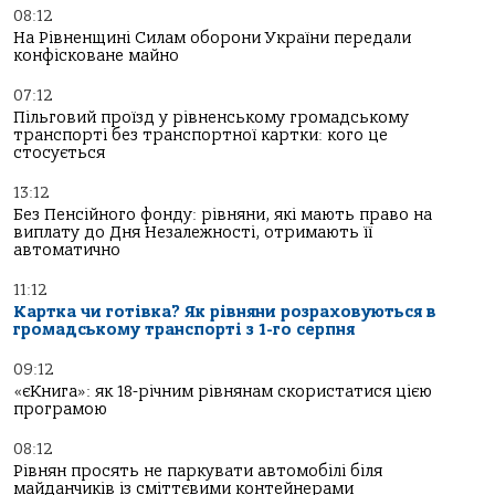
08:12
На Рівненщині Силам оборони України передали
конфісковане майно
07:12
Пільговий проїзд у рівненському громадському
транспорті без транспортної картки: кого це
стосується
13:12
Без Пенсійного фонду: рівняни, які мають право на
виплату до Дня Незалежності, отримають її
автоматично
11:12
Картка чи готівка? Як рівняни розраховуються в
громадському транспорті з 1-го серпня
09:12
«єКнига»: як 18-річним рівнянам скористатися цією
програмою
08:12
Рівнян просять не паркувати автомобілі біля
майданчиків із сміттєвими контейнерами