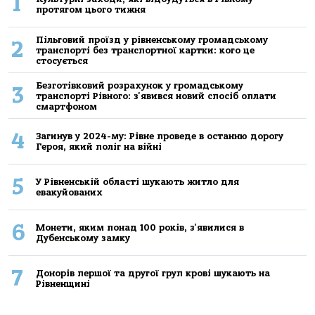
1
протягом цього тижня
Пільговий проїзд у рівненському громадському
2
транспорті без транспортної картки: кого це
стосується
Безготівковий розрахунок у громадському
3
транспорті Рівного: з'явився новий спосіб оплати
смартфоном
4
Загинув у 2024-му: Рівне проведе в останню дорогу
Героя, який поліг на війні
5
У Рівненській області шукають житло для
евакуйованих
6
Монети, яким понад 100 років, з'явилися в
Дубенському замку
7
Донорів першої та другої груп крові шукають на
Рівненщині