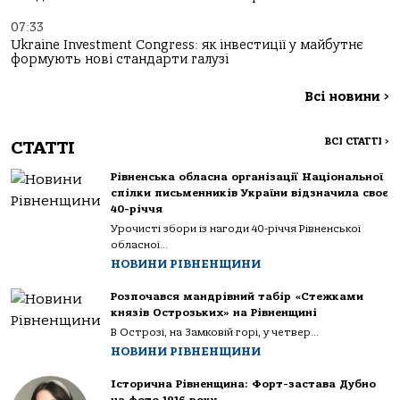
07:33
Ukraine Investment Congress: як інвестиції у майбутнє
формують нові стандарти галузі
Всі новини
>
ВСІ СТАТТІ
>
СТАТТІ
Рівненська обласна організації Національної
спілки письменників України відзначила своє
40-річчя
Урочисті збори із нагоди 40-річчя Рівненської
обласної...
НОВИНИ РІВНЕНЩИНИ
Розпочався мандрівний табір «Стежками
князів Острозьких» на Рівненщині
В Острозі, на Замковій горі, у четвер...
НОВИНИ РІВНЕНЩИНИ
Історична Рівненщина: Форт-застава Дубно