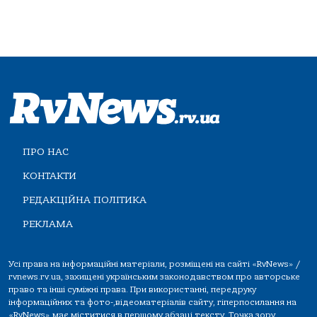
ПРО НАС
КОНТАКТИ
РЕДАКЦІЙНА ПОЛІТИКА
РЕКЛАМА
Усі права на інформаційні матеріали, розміщені на сайті «RvNews» /
rvnews.rv.ua, захищені українським законодавством про авторське
право та інші суміжні права. При використанні, передруку
інформаційних та фото-,відеоматеріалів сайту, гіперпосилання на
«RvNews» має міститися в першому абзаці тексту. Точка зору