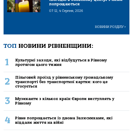
попрощаються
07:12, 4 Серпня, 2026
НОВИНИ РОЗДІЛУ
>
ТОП
НОВИНИ РІВНЕНЩИНИ:
1
Культурні заходи, які відбудуться в Рівному
протягом цього тижня
Пільговий проїзд у рівненському громадському
2
транспорті без транспортної картки: кого це
стосується
3
Музиканти з кількох країн Європи виступлять у
Рівному
4
Рівне попрощається із двома Захисниками, які
віддали життя на війні