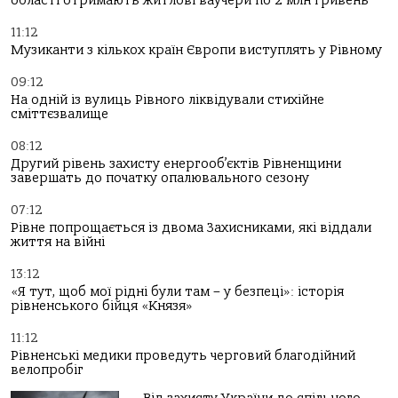
області отримають житлові ваучери по 2 млн гривень
11:12
Музиканти з кількох країн Європи виступлять у Рівному
09:12
На одній із вулиць Рівного ліквідували стихійне
сміттєзвалище
08:12
Другий рівень захисту енергооб’єктів Рівненщини
завершать до початку опалювального сезону
07:12
Рівне попрощається із двома Захисниками, які віддали
життя на війні
13:12
«Я тут, щоб мої рідні були там – у безпеці»: історія
рівненського бійця «Князя»
11:12
Рівненські медики проведуть черговий благодійний
велопробіг