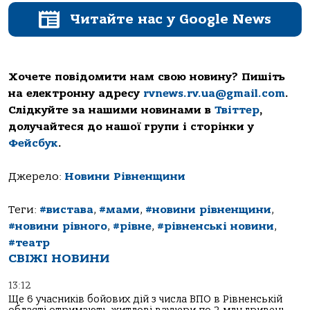
Читайте нас у Google News
Хочете повідомити нам свою новину? Пишіть
на електронну адресу
rvnews.rv.ua@gmail.com
.
Слідкуйте за нашими новинами в
Твіттер
,
долучайтеся до нашої групи і сторінки у
Фейсбук
.
Джерело:
Новини Рівненщини
Теги:
#вистава
,
#мами
,
#новини рівненщини
,
#новини рівного
,
#рівне
,
#рівненські новини
,
#театр
СВІЖІ НОВИНИ
13:12
Ще 6 учасників бойових дій з числа ВПО в Рівненській