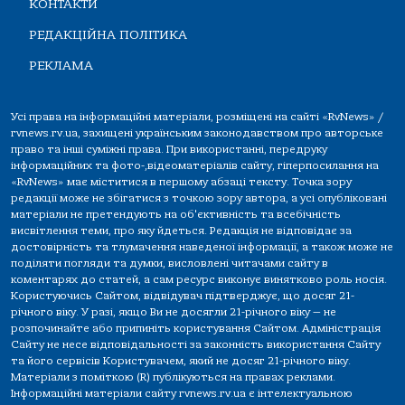
КОНТАКТИ
РЕДАКЦІЙНА ПОЛІТИКА
РЕКЛАМА
Усі права на інформаційні матеріали, розміщені на сайті «RvNews» /
rvnews.rv.ua, захищені українським законодавством про авторське
право та інші суміжні права. При використанні, передруку
інформаційних та фото-,відеоматеріалів сайту, гіперпосилання на
«RvNews» має міститися в першому абзаці тексту. Точка зору
редакції може не збігатися з точкою зору автора, а усі опубліковані
матеріали не претендують на об'єктивність та всебічність
висвітлення теми, про яку йдеться. Редакція не відповідає за
достовірність та тлумачення наведеної інформації, а також може не
поділяти погляди та думки, висловлені читачами сайту в
коментарях до статей, а сам ресурс виконує винятково роль носія.
Користуючись Сайтом, відвідувач підтверджує, що досяг 21-
річного віку. У разі, якщо Ви не досягли 21-річного віку — не
розпочинайте або припиніть користування Сайтом. Адміністрація
Сайту не несе відповідальності за законність використання Сайту
та його сервісів Користувачем, який не досяг 21-річного віку.
Матеріали з поміткою (R) публікуються на правах реклами.
Інформаційні матеріали сайту rvnews.rv.ua є інтелектуальною