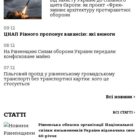
Від захисту України до спільного
щита Європи: як проєкт «Фрея»
змінює архітектуру протиракетної
оборони
09:12
ЦНАП Рівного пропонує вакансію: які вимоги
08:12
На Рівненщині Силам оборони України передали
конфісковане майно
07:12
Пільговий проїзд у рівненському громадському
транспорті без транспортної картки: кого це
стосується
Всі новини
>
ВСІ СТАТТІ
>
СТАТТІ
Рівненська обласна організації Національної
спілки письменників України відзначила своє
40-річчя