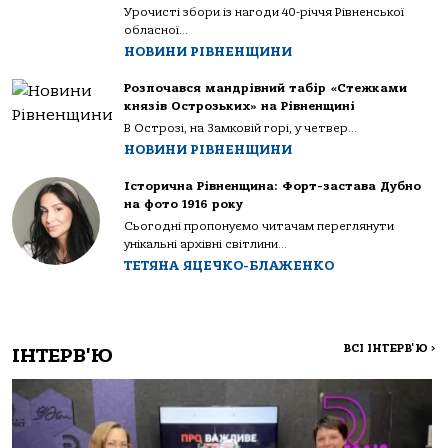
Урочисті збори із нагоди 40-річчя Рівненської
обласної...
НОВИНИ РІВНЕНЩИНИ
Розпочався мандрівний табір «Стежками
князів Острозьких» на Рівненщині
В Острозі, на Замковій горі, у четвер...
НОВИНИ РІВНЕНЩИНИ
Історична Рівненщина: Форт-застава Дубно
на фото 1916 року
Сьогодні пропонуємо читачам переглянути
унікальні архівні світлини...
ТЕТЯНА ЯЦЕЧКО-БЛАЖЕНКО
ВСІ ІНТЕРВ'Ю
>
ІНТЕРВ'Ю