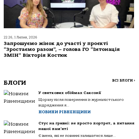
22:26, 1 Липня, 2026
Запрошуємо жінок до участі у проєкті
“Зростаємо разом”, – голова ГО “Інтонація
ЗМІН” Вікторія Костюк
ВСІ БЛОГИ
>
БЛОГИ
У святкових обіймах Саксонії
Щоразу після повернення із журналістського
відрядження я...
НОВИНИ РІВНЕНЩИНИ
Стус на гривні: не просто портрет, а питання
нашої пам’яті
Є імена, які не повинні залишатися лише...