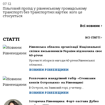
07:12
Пільговий проїзд у рівненському громадському
транспорті без транспортної картки: кого це
стосується
Всі новини
>
ВСІ СТАТТІ
>
СТАТТІ
Рівненська обласна організації Національної
спілки письменників України відзначила своє
40-річчя
Урочисті збори із нагоди 40-річчя Рівненської
обласної...
НОВИНИ РІВНЕНЩИНИ
Розпочався мандрівний табір «Стежками
князів Острозьких» на Рівненщині
В Острозі, на Замковій горі, у четвер...
НОВИНИ РІВНЕНЩИНИ
Історична Рівненщина: Форт-застава Дубно