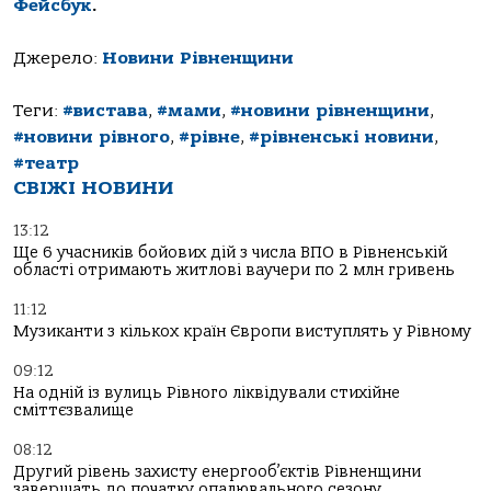
Фейсбук
.
Джерело:
Новини Рівненщини
Теги:
#вистава
,
#мами
,
#новини рівненщини
,
#новини рівного
,
#рівне
,
#рівненські новини
,
#театр
СВІЖІ НОВИНИ
13:12
Ще 6 учасників бойових дій з числа ВПО в Рівненській
області отримають житлові ваучери по 2 млн гривень
11:12
Музиканти з кількох країн Європи виступлять у Рівному
09:12
На одній із вулиць Рівного ліквідували стихійне
сміттєзвалище
08:12
Другий рівень захисту енергооб’єктів Рівненщини
завершать до початку опалювального сезону