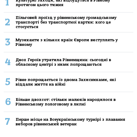
1
Культурні заходи, які відбудуться в Рівному
протягом цього тижня
Пільговий проїзд у рівненському громадському
2
транспорті без транспортної картки: кого це
стосується
3
Музиканти з кількох країн Європи виступлять у
Рівному
4
Двох Героїв утратила Рівненщина: сьогодні в
обласному центрі з ними попрощаються
5
Рівне попрощається із двома Захисниками, які
віддали життя на війні
6
Більше двохсот: стільки малюків народилося в
Рівненському пологовому в липні
7
Перше місце на Всеукраїнському турнірі з плавання
виборов рівненський ветеран