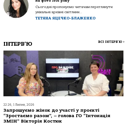
на фото 1916 року
Сьогодні пропонуємо читачам переглянути
унікальні архівні світлини...
ТЕТЯНА ЯЦЕЧКО-БЛАЖЕНКО
ВСІ ІНТЕРВ'Ю
>
ІНТЕРВ'Ю
22:26, 1 Липня, 2026
Запрошуємо жінок до участі у проєкті
“Зростаємо разом”, – голова ГО “Інтонація
ЗМІН” Вікторія Костюк