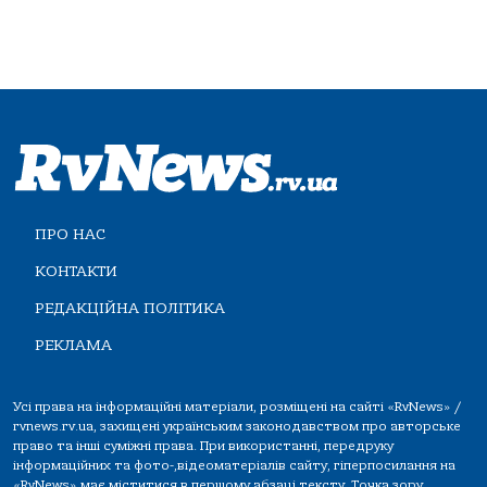
ПРО НАС
КОНТАКТИ
РЕДАКЦІЙНА ПОЛІТИКА
РЕКЛАМА
Усі права на інформаційні матеріали, розміщені на сайті «RvNews» /
rvnews.rv.ua, захищені українським законодавством про авторське
право та інші суміжні права. При використанні, передруку
інформаційних та фото-,відеоматеріалів сайту, гіперпосилання на
«RvNews» має міститися в першому абзаці тексту. Точка зору