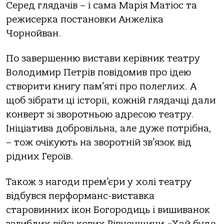
Серед глядачів – і сама Марія Матіос та
режисерка постановки Анжеліка
Чорнойван.
По завершенню вистави керівник театру
Володимир Петрів повідомив про ідею
створити книгу пам’яті про полеглих. А
щоб зібрати ці історії, кожній глядачці дали
конверт зі зворотньою адресою театру.
Ініціатива добровільна, але дуже потрібна,
– тож очікують на зворотній зв’язок від
рідних Героїв.
Також з нагоди прем’єри у холі театру
відбувся перформанс-виставка
старовинних ікон Богородиць і вишиванок
загиблих військових Рівненщини «Хай буде