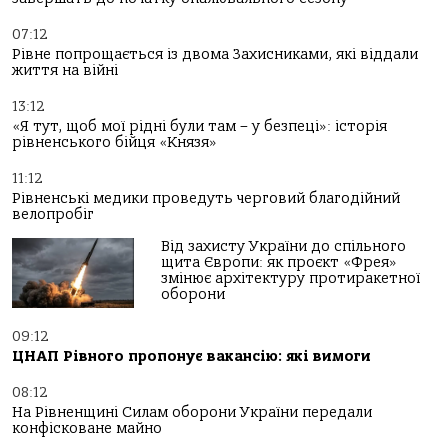
07:12
Рівне попрощається із двома Захисниками, які віддали
життя на війні
13:12
«Я тут, щоб мої рідні були там – у безпеці»: історія
рівненського бійця «Князя»
11:12
Рівненські медики проведуть черговий благодійний
велопробіг
Від захисту України до спільного
щита Європи: як проєкт «Фрея»
змінює архітектуру протиракетної
оборони
09:12
ЦНАП Рівного пропонує вакансію: які вимоги
08:12
На Рівненщині Силам оборони України передали
конфісковане майно