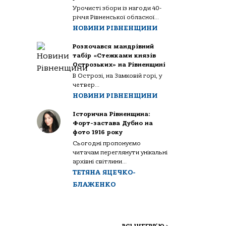
Урочисті збори із нагоди 40-
річчя Рівненської обласної...
НОВИНИ РІВНЕНЩИНИ
Розпочався мандрівний
табір «Стежками князів
Острозьких» на Рівненщині
В Острозі, на Замковій горі, у
четвер...
НОВИНИ РІВНЕНЩИНИ
Історична Рівненщина:
Форт-застава Дубно на
фото 1916 року
Сьогодні пропонуємо
читачам переглянути унікальні
архівні світлини...
ТЕТЯНА ЯЦЕЧКО-
БЛАЖЕНКО