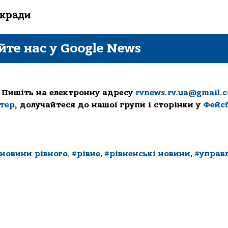
ькради
йте нас у Google News
 Пишіть на електронну адресу
rvnews.rv.ua@gmail.
ттер
, долучайтеся до нашої групи і сторінки у
Фейс
новини рівного
,
#рівне
,
#рівненські новини
,
#управ