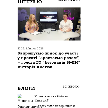
ВСІ ІНТЕРВ'Ю
>
ІНТЕРВ'Ю
22:26, 1 Липня, 2026
Запрошуємо жінок до участі
у проєкті “Зростаємо разом”,
– голова ГО “Інтонація ЗМІН”
Вікторія Костюк
ВСІ БЛОГИ
>
БЛОГИ
У святкових обіймах
Саксонії
Щоразу після повернення із