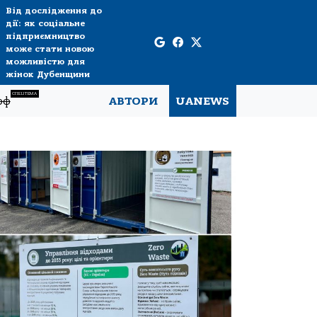
Від дослідження до
дії: як соціальне
підприємництво
може стати новою
можливістю для
жінок Дубенщини
СПЕЦТЕМА
рф
АВТОРИ
UANEWS