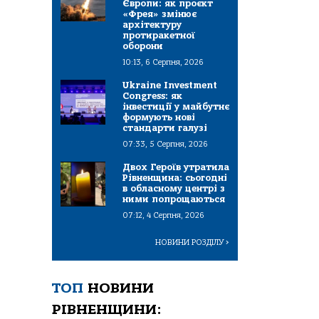
Європи: як проєкт
«Фрея» змінює
архітектуру
протиракетної
оборони
10:13, 6 Серпня, 2026
Ukraine Investment
Congress: як
інвестиції у майбутнє
формують нові
стандарти галузі
07:33, 5 Серпня, 2026
Двох Героїв утратила
Рівненщина: сьогодні
в обласному центрі з
ними попрощаються
07:12, 4 Серпня, 2026
НОВИНИ РОЗДІЛУ
>
ТОП
НОВИНИ
РІВНЕНЩИНИ: