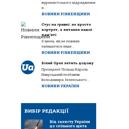
журналістського відрядження
я...
НОВИНИ РІВНЕНЩИНИ
Стус на гривні: не просто
портрет, а питання нашої
пам’яті
Є імена, які не повинні
залишатися лише...
НОВИНИ РІВНЕНЩИНИ
Білий Орел летить додому
Президент Польщі Кароль
Навроцький позбавив
Володимира Зеленського...
НОВИНИ УКРАЇНИ
ВИБІР РЕДАКЦІЇ
Від захисту України
до спільного щита