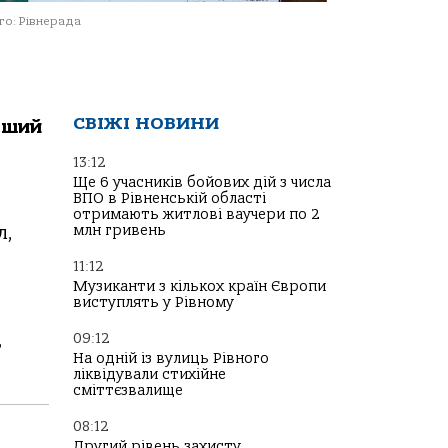
о: Рівнерада
СВІЖІ НОВИНИ
рший
13:12
Ще 6 учасників бойових дій з числа
ВПО в Рівненській області
отримають житлові ваучери по 2
млн гривень
л,
11:12
Музиканти з кількох країн Європи
виступлять у Рівному
,
09:12
На одній із вулиць Рівного
ліквідували стихійне
сміттєзвалище
08:12
Другий рівень захисту