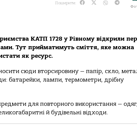
Поширити:
Фот
приємства КАТП 1728 у Рівному відкрили пе
дами. Тут прийматимуть сміття, яке можна
стати як ресурс.
осити сюди вторсировину — папір, скло, мета
оди: батарейки, лампи, термометри, дрібну
предмети для повторного використання — одяг
еликогабаритні й будівельні відходи.