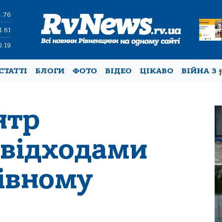
4.76
1.61
0.19
СТАТТІ
БЛОГИ
ФОТО
ВІДЕО
ЦІКАВО
ВІЙНА З
нтр
 відходами
Рівному