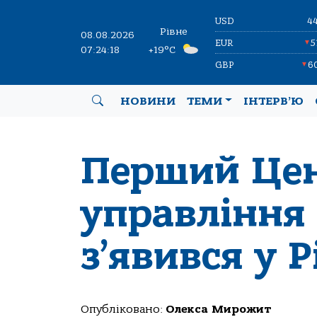
USD
4
Рівне
08.08.2026
EUR
5
▼
07:24:18
+19°C
GBP
6
▼
НОВИНИ
ТЕМИ
ІНТЕРВ’Ю
Перший Це
управління
з’явився у 
Опубліковано:
Олекса Мирожит