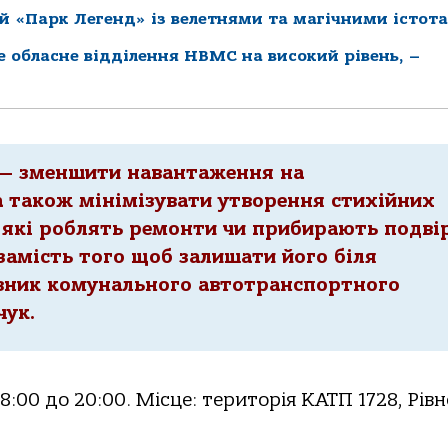
й «Парк Легенд» із велетнями та магічними істот
ке обласне відділення НВМС на високий рівень, –
 — зменшити навантаження на
а також мінімізувати утворення стихійних
, які роблять ремонти чи прибирають подвір
замість того щоб залишати його біля
івник комунального автотранспортного
чук.
00 до 20:00. Місце: територія КАТП 1728, Рівн