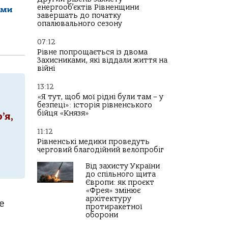
енергооб’єктів Рівненщини
ами
завершать до початку
опалювального сезону
07:12
Рівне попрощається із двома
Захисниками, які віддали життя на
війні
13:12
«Я тут, щоб мої рідні були там – у
безпеці»: історія рівненського
бійця «Князя»
’я,
11:12
Рівненські медики проведуть
черговий благодійний велопробіг
Від захисту України
до спільного щита
Європи: як проєкт
«Фрея» змінює
архітектуру
е
протиракетної
оборони