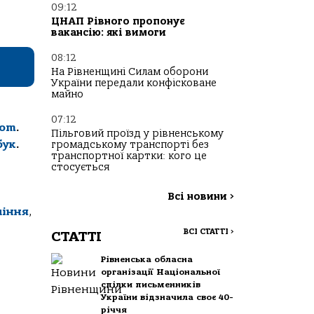
09:12
ЦНАП Рівного пропонує
вакансію: які вимоги
08:12
На Рівненщині Силам оборони
України передали конфісковане
майно
07:12
com
.
Пільговий проїзд у рівненському
бук
.
громадському транспорті без
транспортної картки: кого це
стосується
Всі новини
>
ління
,
ВСІ СТАТТІ
>
СТАТТІ
Рівненська обласна
організації Національної
спілки письменників
України відзначила своє 40-
річчя