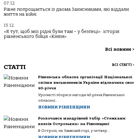
07:12
Рівне попрощається із двома Захисниками, які віддали
життя на війні
13:12
«Я тут, щоб мої рідні були там – у безпеці»: історія
рівненського бійця «Князя»
Всі новини
>
ВСІ СТАТТІ
>
СТАТТІ
Рівненська обласна організації Національної
спілки письменників України відзначила своє
40-річчя
Урочисті збори із нагоди 40-річчя Рівненської
обласної...
НОВИНИ РІВНЕНЩИНИ
Розпочався мандрівний табір «Стежками
князів Острозьких» на Рівненщині
В Острозі, на Замковій горі, у четвер...
НОВИНИ РІВНЕНЩИНИ