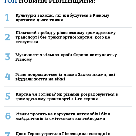
ТОП
НОВИНИ РІВНЕНЩИНИ:
1
Культурні заходи, які відбудуться в Рівному
протягом цього тижня
Пільговий проїзд у рівненському громадському
2
транспорті без транспортної картки: кого це
стосується
3
Музиканти з кількох країн Європи виступлять у
Рівному
4
Рівне попрощається із двома Захисниками, які
віддали життя на війні
5
Картка чи готівка? Як рівняни розраховуються в
громадському транспорті з 1-го серпня
6
Рівнян просять не паркувати автомобілі біля
майданчиків із сміттєвими контейнерами
7
Двох Героїв утратила Рівненщина: сьогодні в