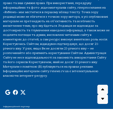
право та інші суміжні права. При використанні, передруку
інформаційних та фото-,відеоматеріалів сайту, гіперпосилання на
«RvNews» має міститися в першому абзаці тексту. Точка зору
редакції може не збігатися з точкою зору автора, а усі опубліковані
матеріали не претендують на об'єктивність та всебічність
висвітлення теми, про яку йдеться. Редакція не відповідає за
достовірність та тлумачення наведеної інформації, а також може не
поділяти погляди та думки, висловлені читачами сайту в
коментарях до статей, а сам ресурс виконує винятково роль носія.
Користуючись Сайтом, відвідувач підтверджує, що досяг 21-
річного віку. У разі, якщо Ви не досягли 21-річного віку — не
розпочинайте або припиніть користування Сайтом. Адміністрація
Сайту не несе відповідальності за законність використання Сайту
та його сервісів Користувачем, який не досяг 21-річного віку.
Матеріали з поміткою (R) публікуються на правах реклами.
Інформаційні матеріали сайту rvnews.rv.ua є інтелектуальною
власністю інтернет-ресурсу.
Інформаційний партнер: