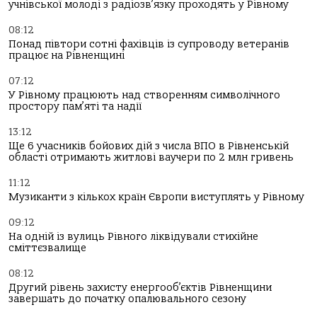
учнівської молоді з радіозв’язку проходять у Рівному
08:12
Понад півтори сотні фахівців із супроводу ветеранів
працює на Рівненщині
07:12
У Рівному працюють над створенням символічного
простору пам’яті та надії
13:12
Ще 6 учасників бойових дій з числа ВПО в Рівненській
області отримають житлові ваучери по 2 млн гривень
11:12
Музиканти з кількох країн Європи виступлять у Рівному
09:12
На одній із вулиць Рівного ліквідували стихійне
сміттєзвалище
08:12
Другий рівень захисту енергооб’єктів Рівненщини
завершать до початку опалювального сезону