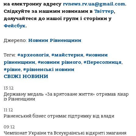
на електронну адресу
rvnews.rv.ua@gmail.com
.
Слідкуйте за нашими новинами в
Твіттер
,
долучайтеся до нашої групи і сторінки у
Фейсбук
.
Джерело:
Новини Рівненщини
Теги:
#археологія
,
#майстерня
,
#новини
рівненщини
,
#новини рівного
,
#Пересопниця
,
#рівне
,
#рівненські новини
СВІЖІ НОВИНИ
13:12
Державну медаль «За врятоване життя» отримав лікар
із Рівненщини
11:12
Рівненський бізнес отримає підтримку від влади
09:12
Чемпіонат України та Всеукраїнські відкриті змагання