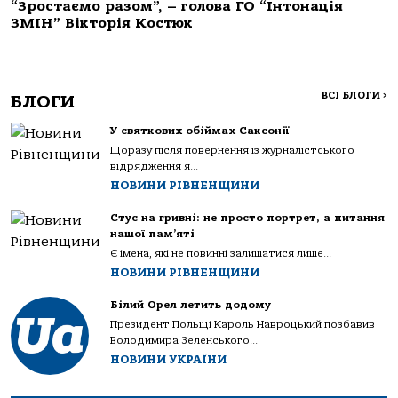
“Зростаємо разом”, – голова ГО “Інтонація
ЗМІН” Вікторія Костюк
ВСІ БЛОГИ
>
БЛОГИ
У святкових обіймах Саксонії
Щоразу після повернення із журналістського
відрядження я...
НОВИНИ РІВНЕНЩИНИ
Стус на гривні: не просто портрет, а питання
нашої пам’яті
Є імена, які не повинні залишатися лише...
НОВИНИ РІВНЕНЩИНИ
Білий Орел летить додому
Президент Польщі Кароль Навроцький позбавив
Володимира Зеленського...
НОВИНИ УКРАЇНИ