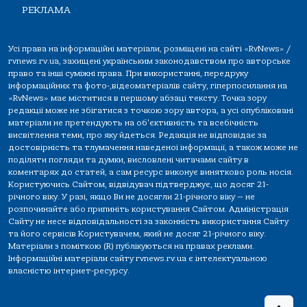
РЕКЛАМА
Усі права на інформаційні матеріали, розміщені на сайті «RvNews» /
rvnews.rv.ua, захищені українським законодавством про авторське
право та інші суміжні права. При використанні, передруку
інформаційних та фото-,відеоматеріалів сайту, гіперпосилання на
«RvNews» має міститися в першому абзаці тексту. Точка зору
редакції може не збігатися з точкою зору автора, а усі опубліковані
матеріали не претендують на об'єктивність та всебічність
висвітлення теми, про яку йдеться. Редакція не відповідає за
достовірність та тлумачення наведеної інформації, а також може не
поділяти погляди та думки, висловлені читачами сайту в
коментарях до статей, а сам ресурс виконує винятково роль носія.
Користуючись Сайтом, відвідувач підтверджує, що досяг 21-
річного віку. У разі, якщо Ви не досягли 21-річного віку — не
розпочинайте або припиніть користування Сайтом. Адміністрація
Сайту не несе відповідальності за законність використання Сайту
та його сервісів Користувачем, який не досяг 21-річного віку.
Матеріали з поміткою (R) публікуються на правах реклами.
Інформаційні матеріали сайту rvnews.rv.ua є інтелектуальною
власністю інтернет-ресурсу.