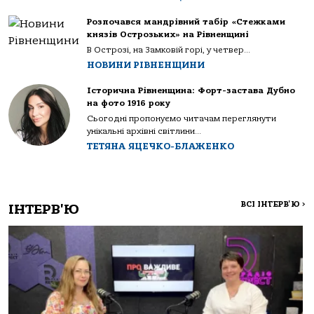
Розпочався мандрівний табір «Стежками
князів Острозьких» на Рівненщині
В Острозі, на Замковій горі, у четвер...
НОВИНИ РІВНЕНЩИНИ
Історична Рівненщина: Форт-застава Дубно
на фото 1916 року
Сьогодні пропонуємо читачам переглянути
унікальні архівні світлини...
ТЕТЯНА ЯЦЕЧКО-БЛАЖЕНКО
ВСІ ІНТЕРВ'Ю
>
ІНТЕРВ'Ю