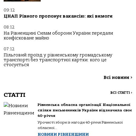
09:12
ЦНАП Рівного пропонує вакансію: які вимоги
08:12
На Рівненщині Силам оборони України передали
конфісковане майно
07:12
Пільговий проїзд у рівненському громадському
транспорті без транспортної картки: кого це
стосується
Всі новини
>
ВСІ СТАТТІ
>
СТАТТІ
Рівненська обласна організації Національної
спілки письменників України відзначила своє
40-річчя
Урочисті збори із нагоди 40-річчя Рівненської
обласної...
НОВИНИ РІВНЕНЩИНИ