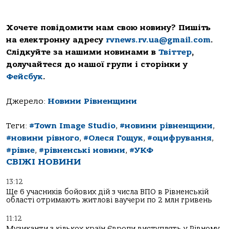
Хочете повідомити нам свою новину? Пишіть
на електронну адресу
rvnews.rv.ua@gmail.com
.
Слідкуйте за нашими новинами в
Твіттер
,
долучайтеся до нашої групи і сторінки у
Фейсбук
.
Джерело:
Новини Рівненщини
Теги:
#Town Image Studio
,
#новини рівненщини
,
#новини рівного
,
#Олеся Гощук
,
#оцифрування
,
#рівне
,
#рівненські новини
,
#УКФ
СВІЖІ НОВИНИ
13:12
Ще 6 учасників бойових дій з числа ВПО в Рівненській
області отримають житлові ваучери по 2 млн гривень
11:12
Музиканти з кількох країн Європи виступлять у Рівному