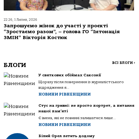
22:26, 1 Липня, 2026
Запрошуємо жінок до участі у проєкті
“Зростаємо разом”, – голова ГО “Інтонація
ЗМІН” Вікторія Костюк
ВСІ БЛОГИ
>
БЛОГИ
У святкових обіймах Саксонії
Щоразу після повернення із журналістського
відрядження я...
НОВИНИ РІВНЕНЩИНИ
Стус на гривні: не просто портрет, а питання
нашої пам’яті
Є імена, які не повинні залишатися лише...
НОВИНИ РІВНЕНЩИНИ
Білий Орел летить додому