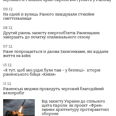
09:12
На одній із вулиць Рівного ліквідували стихійне
сміттєзвалище
08:12
Другий рівень захисту енергооб’єктів Рівненщини
завершать до початку опалювального сезону
07:12
Рівне попрощається із двома Захисниками, які віддали
життя на війні
13:12
«Я тут, щоб мої рідні були там – у безпеці»: історія
рівненського бійця «Князя»
11:12
Рівненські медики проведуть черговий благодійний
велопробіг
Від захисту України до спільного
щита Європи: як проєкт «Фрея»
змінює архітектуру протиракетної
оборони