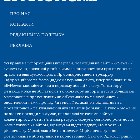
ПРО НАС
КОНТАКТИ
РЕДАКЦІЙНА ПОЛІТИКА
РЕКЛАМА
Усі права на інформаційні матеріали, розміщені на сайті «RvNews» /
rvnews.rv.ua, захищені українським законодавством про авторське
право та інші суміжні права. При використанні, передруку
інформаційних та фото-,відеоматеріалів сайту, гіперпосилання на
«RvNews» має міститися в першому абзаці тексту. Точка зору
редакції може не збігатися з точкою зору автора, а усі опубліковані
матеріали не претендують на об'єктивність та всебічність
висвітлення теми, про яку йдеться. Редакція не відповідає за
достовірність та тлумачення наведеної інформації, а також може не
поділяти погляди та думки, висловлені читачами сайту в
коментарях до статей, а сам ресурс виконує винятково роль носія.
Користуючись Сайтом, відвідувач підтверджує, що досяг 21-
річного віку. У разі, якщо Ви не досягли 21-річного віку — не
розпочинайте або припиніть користування Сайтом. Адміністрація