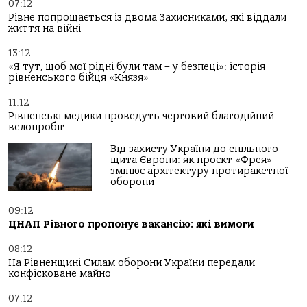
07:12
Рівне попрощається із двома Захисниками, які віддали
життя на війні
13:12
«Я тут, щоб мої рідні були там – у безпеці»: історія
рівненського бійця «Князя»
11:12
Рівненські медики проведуть черговий благодійний
велопробіг
Від захисту України до спільного
щита Європи: як проєкт «Фрея»
змінює архітектуру протиракетної
оборони
09:12
ЦНАП Рівного пропонує вакансію: які вимоги
08:12
На Рівненщині Силам оборони України передали
конфісковане майно
07:12