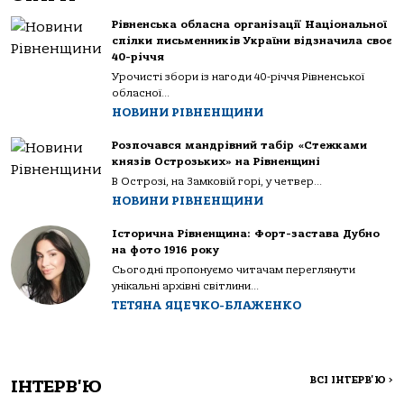
Рівненська обласна організації Національної
спілки письменників України відзначила своє
40-річчя
Урочисті збори із нагоди 40-річчя Рівненської
обласної...
НОВИНИ РІВНЕНЩИНИ
Розпочався мандрівний табір «Стежками
князів Острозьких» на Рівненщині
В Острозі, на Замковій горі, у четвер...
НОВИНИ РІВНЕНЩИНИ
Історична Рівненщина: Форт-застава Дубно
на фото 1916 року
Сьогодні пропонуємо читачам переглянути
унікальні архівні світлини...
ТЕТЯНА ЯЦЕЧКО-БЛАЖЕНКО
ВСІ ІНТЕРВ'Ю
>
ІНТЕРВ'Ю