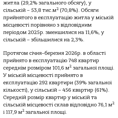
житла (29,2% загального обсягу), у
2
сільській – 53,8 тис.м
(70,8%). Обсяги
прийнятого в експлуатацію житла у міській
місцевості порівняно з відповідним
періодом 2025р. зменшилися на 11,6%, у
сільській – збільшилися на 2,3%.
Протягом січня–березня 2026р. в області
прийнято в експлуатацію 748 квартир
2
середнім розміром 101,6 м
загальної площі.
У міській місцевості прийнято в
експлуатацію 292 квартири (39% загальної
кількості), у сільській – 456 квартир (61%).
Середній розмір квартир у міській та
2
сільській місцевості склав відповідно 76,1 м
2
і 117,9 м
загальної площі.