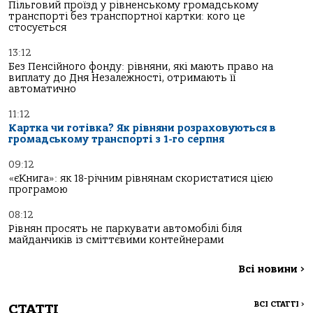
Пільговий проїзд у рівненському громадському
транспорті без транспортної картки: кого це
стосується
13:12
Без Пенсійного фонду: рівняни, які мають право на
виплату до Дня Незалежності, отримають її
автоматично
11:12
Картка чи готівка? Як рівняни розраховуються в
громадському транспорті з 1-го серпня
09:12
«єКнига»: як 18-річним рівнянам скористатися цією
програмою
08:12
Рівнян просять не паркувати автомобілі біля
майданчиків із сміттєвими контейнерами
Всі новини
>
ВСІ СТАТТІ
>
СТАТТІ