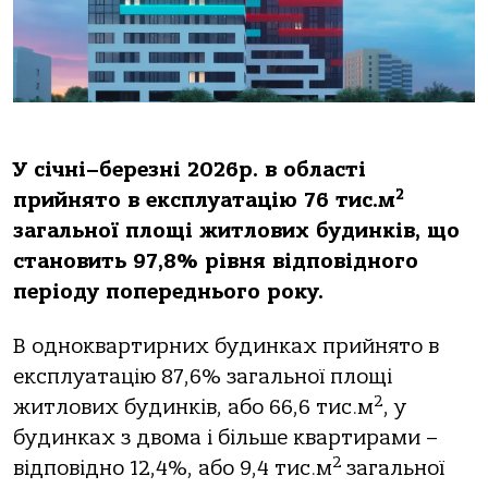
У січні–березні 2026р. в області
2
прийнято в експлуатацію 76 тис.м
загальної площі житлових будинків, що
становить 97,8% рівня відповідного
періоду попереднього року.
В одноквартирних будинках прийнято в
експлуатацію 87,6% загальної площі
2
житлових будинків, або 66,6 тис.м
, у
будинках з двома і більше квартирами –
2
відповідно 12,4%, або 9,4 тис.м
загальної