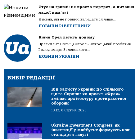
Стус на гривні: не просто портрет, а питання
нашої пам’яті
Є імена, які не повинні залишатися лише...
НОВИНИ РІВНЕНЩИНИ
Білий Орел летить додому
Президент Польщі Кароль Навроцький позбавив
Володимира Зеленського...
НОВИНИ УКРАЇНИ
ВИБІР РЕДАКЦІЇ
Від захисту України до спільного
щита Європи: як проєкт «Фрея»
змінює архітектуру протиракетної
оборони
10:13, 6 Серпня, 2026
Ukraine Investment Congress: як
інвестиції у майбутнє формують нові
стандарти галузі