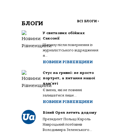
ВСІ БЛОГИ
>
БЛОГИ
У святкових обіймах
Саксонії
Щоразу після повернення із
журналістського відрядження
я...
НОВИНИ РІВНЕНЩИНИ
Стус на гривні: не просто
портрет, а питання нашої
пам’яті
Є імена, які не повинні
залишатися лише...
НОВИНИ РІВНЕНЩИНИ
Білий Орел летить додому
Президент Польщі Кароль
Навроцький позбавив
Володимира Зеленського...