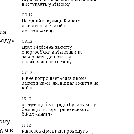
виступлять у Рівному
09:12
На одній із вулиць Рівного
ліквідували стихійне
сміттєзвалище
іла
ьоду»
08:12
Другий рівень захисту
енергооб’єктів Рівненщини
завершать до початку
опалювального сезону
07:12
Рівне попрощається із двома
Захисниками, які віддали життя на
війні
13:12
«Я тут, щоб мої рідні були там – у
безпеці»: історія рівненського
бійця «Князя»
ьому
11:12
, а й
Рівненські медики проведуть