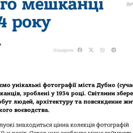
ого мешканці
Дуб
4 року
о
Поширити:
мо унікальні фотографії міста Дубно (суча
канців, зроблені у 1934 році. Світлини збер
обут людей, архітектуру та повсякденне жи
ого воєводства.
луокі знаходиться цінна колекція фотографій