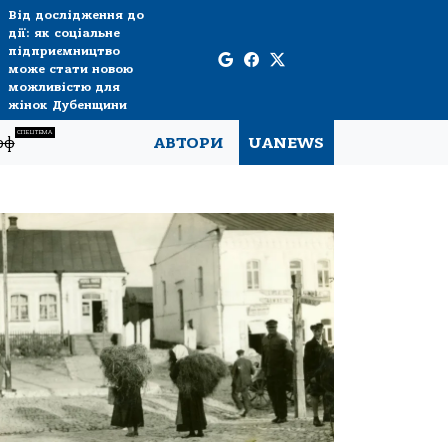
Від дослідження до
дії: як соціальне
підприємництво
може стати новою
можливістю для
жінок Дубенщини
СПЕЦТЕМА
рф
АВТОРИ
UANEWS