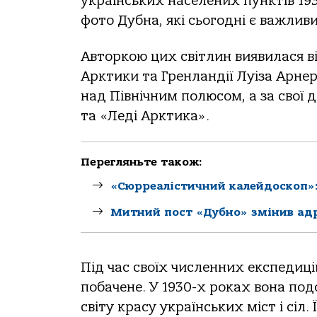
українських населених пунктів 19
фото Дубна, які сьогодні є важлив
Авторкою цих світлин виявилася 
Арктики та Гренландії Луіза Арне
над Північним полюсом, а за свої
та «Леді Арктика».
Перегляньте також:
«Сюрреалістичний калейдоскоп»:
Митний пост «Дубно» змінив ад
Під час своїх численних експедиц
побачене. У 1930-х роках вона по
світу красу українських міст і сіл.