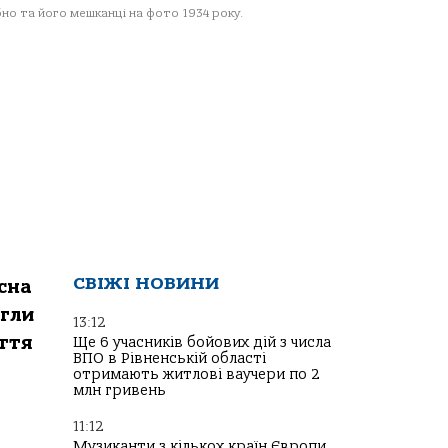
но та його мешканці на фото 1934 року.
СВІЖІ НОВИНИ
сна
егли
13:12
ття
Ще 6 учасників бойових дій з числа
ВПО в Рівненській області
отримають житлові ваучери по 2
млн гривень
11:12
Музиканти з кількох країн Європи