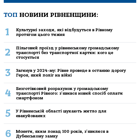
ТОП
НОВИНИ РІВНЕНЩИНИ:
1
Культурні заходи, які відбудуться в Рівному
протягом цього тижня
Пільговий проїзд у рівненському громадському
2
транспорті без транспортної картки: кого це
стосується
3
Загинув у 2024-му: Рівне проведе в останню дорогу
Героя, який поліг на війні
Безготівковий розрахунок у громадському
4
транспорті Рівного: з'явився новий спосіб оплати
смартфоном
5
У Рівненській області шукають житло для
евакуйованих
6
Монети, яким понад 100 років, з'явилися в
Дубенському замку