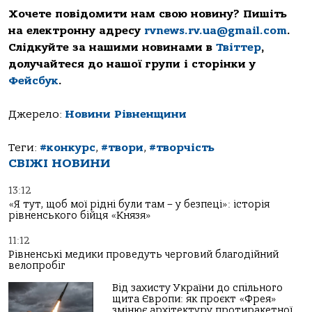
Хочете повідомити нам свою новину? Пишіть
на електронну адресу
rvnews.rv.ua@gmail.com
.
Слідкуйте за нашими новинами в
Твіттер
,
долучайтеся до нашої групи і сторінки у
Фейсбук
.
Джерело:
Новини Рівненщини
Теги:
#конкурс
,
#твори
,
#творчість
СВІЖІ НОВИНИ
13:12
«Я тут, щоб мої рідні були там – у безпеці»: історія
рівненського бійця «Князя»
11:12
Рівненські медики проведуть черговий благодійний
велопробіг
Від захисту України до спільного
щита Європи: як проєкт «Фрея»
змінює архітектуру протиракетної