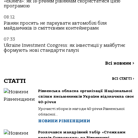
«єКнига»: як 18-річним рівнянам скористатися цією
програмою
08:12
Рівнян просять не паркувати автомобілі біля
майданчиків із сміттєвими контейнерами
07:33
Ukraine Investment Congress: як інвестиції у майбутнє
формують нові стандарти галузі
Всі новини
>
ВСІ СТАТТІ
>
СТАТТІ
Рівненська обласна організації Національної
спілки письменників України відзначила своє
40-річчя
Урочисті збори із нагоди 40-річчя Рівненської
обласної...
НОВИНИ РІВНЕНЩИНИ
Розпочався мандрівний табір «Стежками
князів Острозьких» на Рівненщині