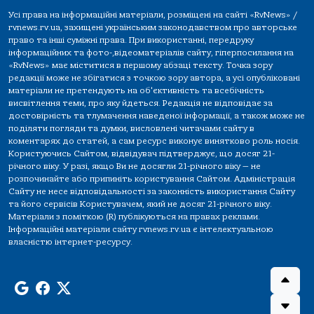
Усі права на інформаційні матеріали, розміщені на сайті «RvNews» /
rvnews.rv.ua, захищені українським законодавством про авторське
право та інші суміжні права. При використанні, передруку
інформаційних та фото-,відеоматеріалів сайту, гіперпосилання на
«RvNews» має міститися в першому абзаці тексту. Точка зору
редакції може не збігатися з точкою зору автора, а усі опубліковані
матеріали не претендують на об'єктивність та всебічність
висвітлення теми, про яку йдеться. Редакція не відповідає за
достовірність та тлумачення наведеної інформації, а також може не
поділяти погляди та думки, висловлені читачами сайту в
коментарях до статей, а сам ресурс виконує винятково роль носія.
Користуючись Сайтом, відвідувач підтверджує, що досяг 21-
річного віку. У разі, якщо Ви не досягли 21-річного віку — не
розпочинайте або припиніть користування Сайтом. Адміністрація
Сайту не несе відповідальності за законність використання Сайту
та його сервісів Користувачем, який не досяг 21-річного віку.
Матеріали з поміткою (R) публікуються на правах реклами.
Інформаційні матеріали сайту rvnews.rv.ua є інтелектуальною
власністю інтернет-ресурсу.