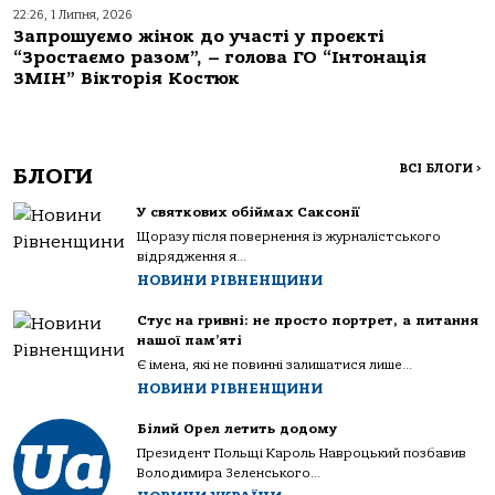
22:26, 1 Липня, 2026
Запрошуємо жінок до участі у проєкті
“Зростаємо разом”, – голова ГО “Інтонація
ЗМІН” Вікторія Костюк
ВСІ БЛОГИ
>
БЛОГИ
У святкових обіймах Саксонії
Щоразу після повернення із журналістського
відрядження я...
НОВИНИ РІВНЕНЩИНИ
Стус на гривні: не просто портрет, а питання
нашої пам’яті
Є імена, які не повинні залишатися лише...
НОВИНИ РІВНЕНЩИНИ
Білий Орел летить додому
Президент Польщі Кароль Навроцький позбавив
Володимира Зеленського...