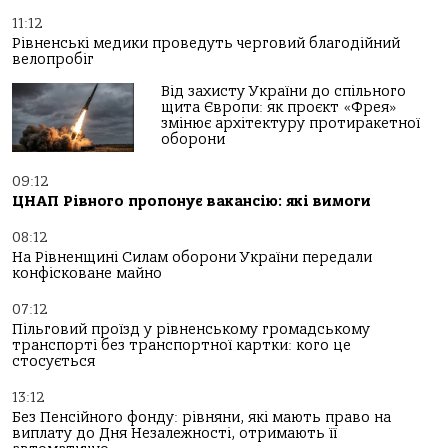
11:12
Рівненські медики проведуть черговий благодійний
велопробіг
Від захисту України до спільного
щита Європи: як проєкт «Фрея»
змінює архітектуру протиракетної
оборони
09:12
ЦНАП Рівного пропонує вакансію: які вимоги
08:12
На Рівненщині Силам оборони України передали
конфісковане майно
07:12
Пільговий проїзд у рівненському громадському
транспорті без транспортної картки: кого це
стосується
13:12
Без Пенсійного фонду: рівняни, які мають право на
виплату до Дня Незалежності, отримають її