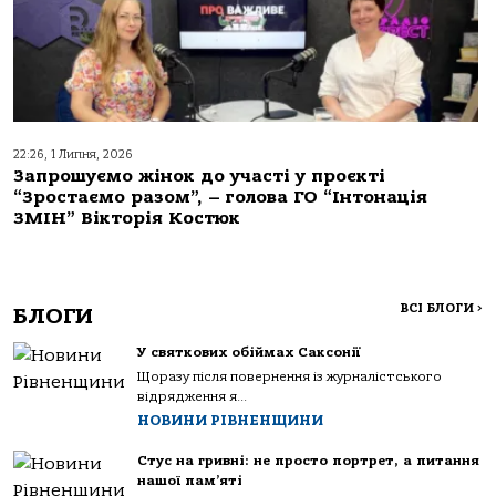
22:26, 1 Липня, 2026
Запрошуємо жінок до участі у проєкті
“Зростаємо разом”, – голова ГО “Інтонація
ЗМІН” Вікторія Костюк
ВСІ БЛОГИ
>
БЛОГИ
У святкових обіймах Саксонії
Щоразу після повернення із журналістського
відрядження я...
НОВИНИ РІВНЕНЩИНИ
Стус на гривні: не просто портрет, а питання
нашої пам’яті