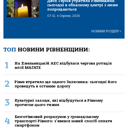
Двох Героїв утратила Рівненщина:
сьогодні в обласному центрі з ними
попрощаються
07:12, 4 Серпня, 2026
НОВИНИ РОЗДІЛУ
>
ТОП
НОВИНИ РІВНЕНЩИНИ:
1
На Хмельницькій АЕС відбулася чергова ротація
місії МАГАТЕ
2
Рівне втратило ще одного Захисника: сьогодні його
проведуть в останню дорогу
3
Культурні заходи, які відбудуться в Рівному
протягом цього тижня
Безготівковий розрахунок у громадському
4
транспорті Рівного: з'явився новий спосіб оплати
смартфоном