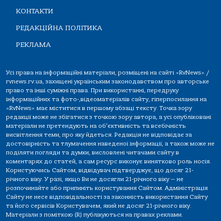
КОНТАКТИ
РЕДАКЦІЙНА ПОЛІТИКА
РЕКЛАМА
Усі права на інформаційні матеріали, розміщені на сайті «RvNews» /
rvnews.rv.ua, захищені українським законодавством про авторське
право та інші суміжні права. При використанні, передруку
інформаційних та фото-,відеоматеріалів сайту, гіперпосилання на
«RvNews» має міститися в першому абзаці тексту. Точка зору
редакції може не збігатися з точкою зору автора, а усі опубліковані
матеріали не претендують на об'єктивність та всебічність
висвітлення теми, про яку йдеться. Редакція не відповідає за
достовірність та тлумачення наведеної інформації, а також може не
поділяти погляди та думки, висловлені читачами сайту в
коментарях до статей, а сам ресурс виконує винятково роль носія.
Користуючись Сайтом, відвідувач підтверджує, що досяг 21-
річного віку. У разі, якщо Ви не досягли 21-річного віку — не
розпочинайте або припиніть користування Сайтом. Адміністрація
Сайту не несе відповідальності за законність використання Сайту
та його сервісів Користувачем, який не досяг 21-річного віку.
Матеріали з поміткою (R) публікуються на правах реклами.