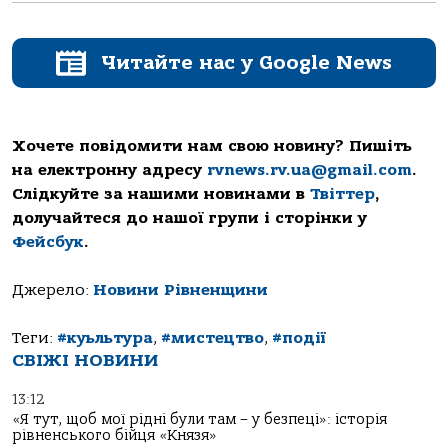
Читайте нас у Google News
Хочете повідомити нам свою новину? Пишіть
на електронну адресу
rvnews.rv.ua@gmail.com
.
Слідкуйте за нашими новинами в
Твіттер
,
долучайтеся до нашої групи і сторінки у
Фейсбук
.
Джерело:
Новини Рівненщини
Теги:
#куьльтура
,
#мистецтво
,
#події
СВІЖІ НОВИНИ
13:12
«Я тут, щоб мої рідні були там – у безпеці»: історія
рівненського бійця «Князя»