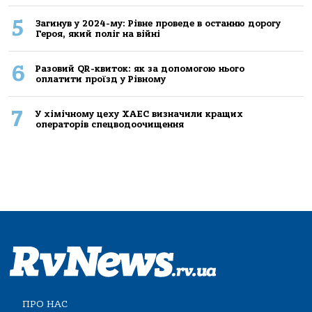
5
Загинув у 2024-му: Рівне проведе в останню дорогу
Героя, який поліг на війні
6
Разовий QR-квиток: як за допомогою нього
оплатити проїзд у Рівному
7
У хімічному цеху ХАЕС визначили кращих
операторів спецводоочищення
ПРО НАС