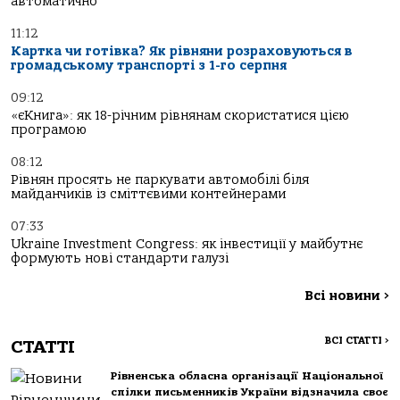
автоматично
11:12
Картка чи готівка? Як рівняни розраховуються в
громадському транспорті з 1-го серпня
09:12
«єКнига»: як 18-річним рівнянам скористатися цією
програмою
08:12
Рівнян просять не паркувати автомобілі біля
майданчиків із сміттєвими контейнерами
07:33
Ukraine Investment Congress: як інвестиції у майбутнє
формують нові стандарти галузі
Всі новини
>
ВСІ СТАТТІ
>
СТАТТІ
Рівненська обласна організації Національної
спілки письменників України відзначила своє