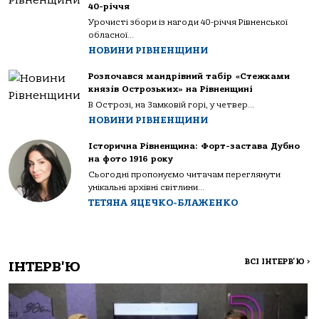
40-річчя
Урочисті збори із нагоди 40-річчя Рівненської
обласної...
НОВИНИ РІВНЕНЩИНИ
Розпочався мандрівний табір «Стежками
князів Острозьких» на Рівненщині
В Острозі, на Замковій горі, у четвер...
НОВИНИ РІВНЕНЩИНИ
Історична Рівненщина: Форт-застава Дубно
на фото 1916 року
Сьогодні пропонуємо читачам переглянути
унікальні архівні світлини...
ТЕТЯНА ЯЦЕЧКО-БЛАЖЕНКО
ВСІ ІНТЕРВ'Ю
>
ІНТЕРВ'Ю