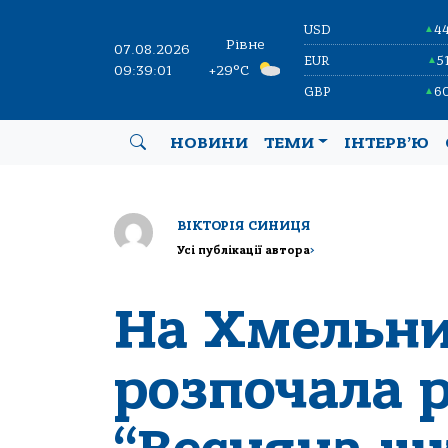
USD
4
▲
Рівне
07.08.2026
EUR
5
▲
09:39:01
+29°C
GBP
6
▲
НОВИНИ
ТЕМИ
ІНТЕРВ’Ю
ВІКТОРІЯ СИНИЦЯ
Усі публікації автора
>
На Хмельни
розпочала 