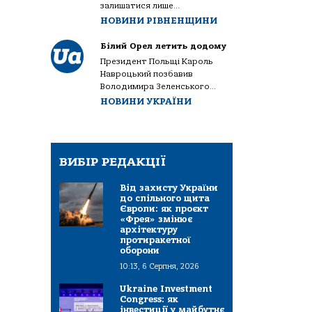
залишатися лише...
НОВИНИ РІВНЕНЩИНИ
Білий Орел летить додому
Президент Польщі Кароль
Навроцький позбавив
Володимира Зеленського...
НОВИНИ УКРАЇНИ
ВИБІР РЕДАКЦІЇ
Від захисту України
до спільного щита
Європи: як проєкт
«Фрея» змінює
архітектуру
протиракетної
оборони
10:13, 6 Серпня, 2026
Ukraine Investment
Congress: як
інвестиції у майбутнє