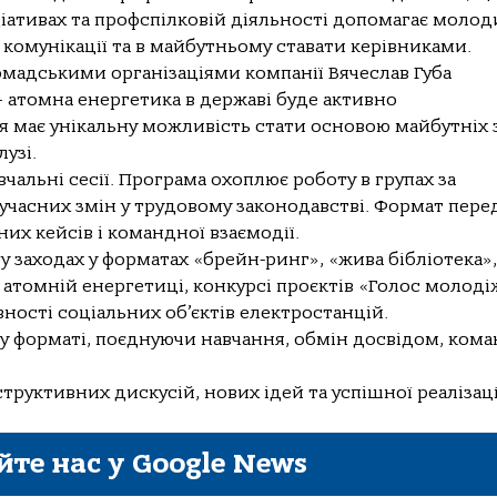
ціативах та профспілковій діяльності допомагає моло
 комунікації та в майбутньому ставати керівниками.
омадськими організаціями компанії Вячеслав Губа
 атомна енергетика в державі буде активно
я має унікальну можливість стати основою майбутніх 
узі.
чальні сесії. Програма охоплює роботу в групах за
учасних змін у трудовому законодавстві. Формат пере
их кейсів і командної взаємодії.
у заходах у форматах «брейн-ринг», «жива бібліотека»,
 атомній енергетиці, конкурсі проєктів «Голос молод
ивності соціальних об’єктів електростанцій.
 форматі, поєднуючи навчання, обмін досвідом, ком
руктивних дискусій, нових ідей та успішної реалізаці
йте нас у Google News