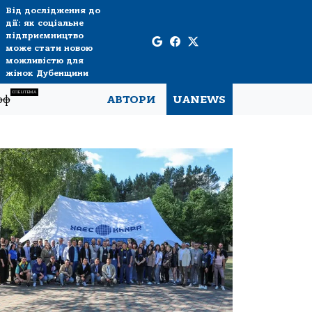
Від дослідження до
дії: як соціальне
підприємництво
може стати новою
можливістю для
жінок Дубенщини
СПЕЦТЕМА
рф
АВТОРИ
UANEWS