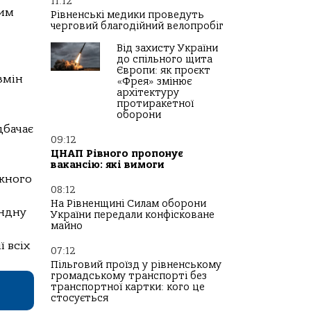
11:12
дим
Рівненські медики проведуть
черговий благодійний велопробіг
Від захисту України
до спільного щита
Європи: як проєкт
змін
«Фрея» змінює
архітектуру
протиракетної
оборони
дбачає
09:12
ЦНАП Рівного пропонує
вакансію: які вимоги
іжного
08:12
На Рівненщині Силам оборони
андну
України передали конфісковане
майно
ї всіх
07:12
Пільговий проїзд у рівненському
громадському транспорті без
транспортної картки: кого це
стосується