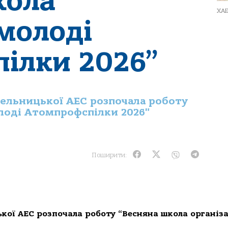
кола
ХА
 молоді
ілки 2026”
мельницької АЕС розпочала роботу
олоді Атомпрофспілки 2026"
Поширити:
кої АЕС розпочала роботу “Весняна школа організа