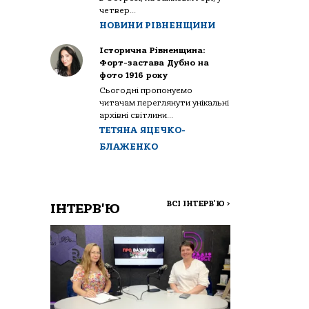
четвер...
НОВИНИ РІВНЕНЩИНИ
Історична Рівненщина:
Форт-застава Дубно на
фото 1916 року
Сьогодні пропонуємо
читачам переглянути унікальні
архівні світлини...
ТЕТЯНА ЯЦЕЧКО-
БЛАЖЕНКО
ВСІ ІНТЕРВ'Ю
>
ІНТЕРВ'Ю