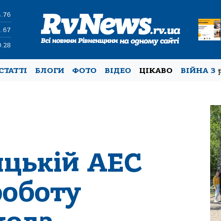
4.76
1.67
0.28
СТАТТІ
БЛОГИ
ФОТО
ВІДЕО
ЦІКАВО
ВІЙНА З
цькій АЕС
роботу