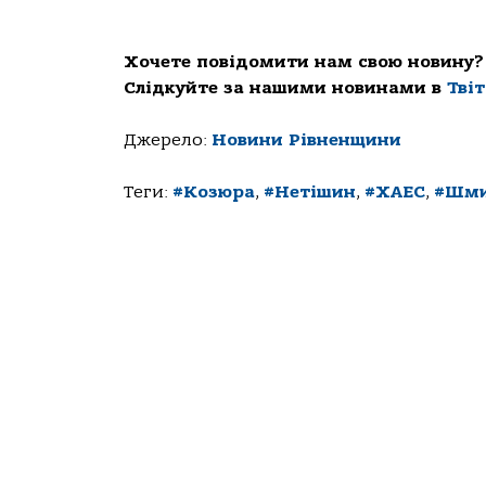
Хочете повідомити нам свою новину?
Слідкуйте за нашими новинами в
Тві
Джерело:
Новини Рівненщини
Теги:
#Козюра
,
#Нетішин
,
#ХАЕС
,
#Шми