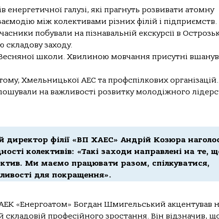
в енергетичної галузі, які прагнуть розвивати атомну
аємодію між колективами різних філій і підприємств.
учасники побували на пізнавальній екскурсії в Острозь
ю складову заходу.
я Весняної школи. Хвилиною мовчання присутні вшану
ому, Хмельницької АЕС та профспілкових організацій.
олошували на важливості розвитку молодіжного лідерс
й директор філії «ВП ХАЕС» Андрій Козюра наголо
ності колективів: «Такі заходи направлені на те, 
ектив. Ми маємо працювати разом, спілкуватися,
ливості для покращення».
НАЕК «Енергоатом» Богдан Шмигельський акцентував н
й складовій професійного зростання. Він відзначив, щ