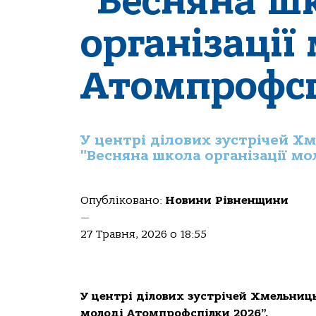
“Весняна ш
організації
Атомпрофсп
У центрі ділових зустрічей Х
"Весняна школа організації м
Опубліковано:
Новини Рівненщини
—
27 Травня, 2026 о 18:55
У центрі ділових зустрічей Хмельниць
молоді Атомпрофспілки 2026”.