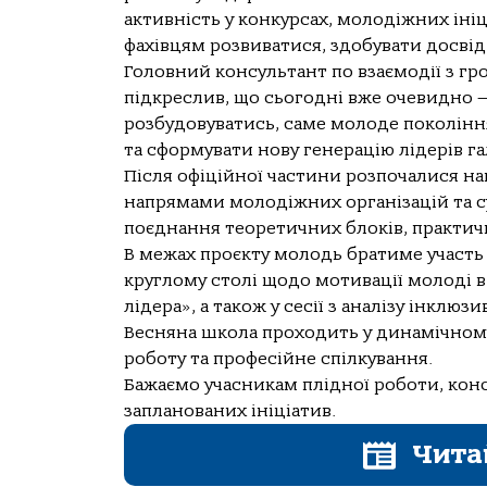
активність у конкурсах, молодіжних іні
фахівцям розвиватися, здобувати досвід
Головний консультант по взаємодії з гр
підкреслив, що сьогодні вже очевидно —
розбудовуватись, саме молоде поколінн
та сформувати нову генерацію лідерів гал
Після офіційної частини розпочалися нав
напрямами молодіжних організацій та с
поєднання теоретичних блоків, практичн
В межах проєкту молодь братиме участь 
круглому столі щодо мотивації молоді в
лідера», а також у сесії з аналізу інклюз
Весняна школа проходить у динамічному
роботу та професійне спілкування.
Бажаємо учасникам плідної роботи, конст
запланованих ініціатив.
Чита