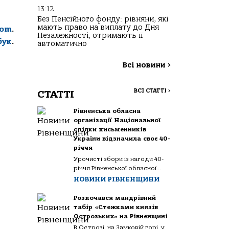
13:12
Без Пенсійного фонду: рівняни, які
мають право на виплату до Дня
com
.
Незалежності, отримають її
бук
.
автоматично
Всі новини
>
ВСІ СТАТТІ
>
СТАТТІ
Рівненська обласна
організації Національної
спілки письменників
України відзначила своє 40-
річчя
Урочисті збори із нагоди 40-
річчя Рівненської обласної...
НОВИНИ РІВНЕНЩИНИ
Розпочався мандрівний
табір «Стежками князів
Острозьких» на Рівненщині
В Острозі, на Замковій горі, у