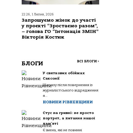
22:26, 1 Липня, 2026
Запрошуємо жінок до участі
у проєкті “Зростаємо разом”,
– голова ГО “Інтонація ЗМІН”
Вікторія Костюк
ВСІ БЛОГИ
>
БЛОГИ
У святкових обіймах
Саксонії
Щоразу після повернення із
журналістського відрядження
я...
НОВИНИ РІВНЕНЩИНИ
Стус на гривні: не просто
портрет, а питання нашої
пам’яті
Є імена, які не повинні