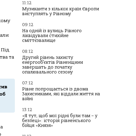
11:12
Музиканти з кількох країн Європи
виступлять у Рівному
кому
09:12
На одній із вулиць Рівного
вали
ліквідували стихійне
сміттєзвалище
 Під
08:12
тва та
Другий рівень захисту
енергооб’єктів Рівненщини
завершать до початку
опалювального сезону
07:12
сив
Рівне попрощається із двома
Захисниками, які віддали життя на
щоб
війні
13:12
«Я тут, щоб мої рідні були там – у
безпеці»: історія рівненського
бійця «Князя»
а
о