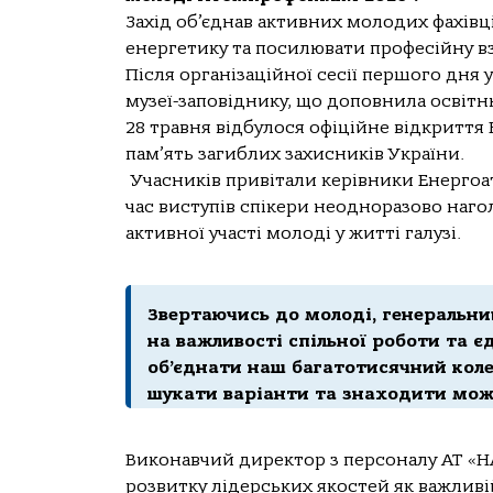
Захід об’єднав активних молодих фахівці
енергетику та посилювати професійну вз
Після організаційної сесії першого дня 
музеї-заповіднику, що доповнила освітн
28 травня відбулося офіційне відкритт
пам’ять загиблих захисників України.
Учасників привітали керівники Енергоат
час виступів спікери неодноразово наг
активної участі молоді у житті галузі.
Звертаючись до молоді, генеральни
на важливості спільної роботи та єд
об’єднати наш багатотисячний кол
шукати варіанти та знаходити мож
Виконавчий директор з персоналу АТ «
розвитку лідерських якостей як важливі