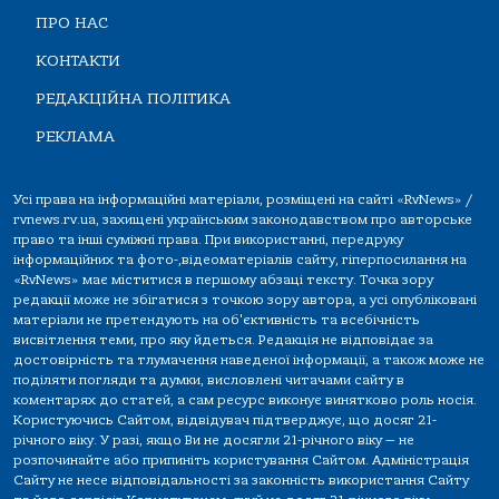
ПРО НАС
КОНТАКТИ
РЕДАКЦІЙНА ПОЛІТИКА
РЕКЛАМА
Усі права на інформаційні матеріали, розміщені на сайті «RvNews» /
rvnews.rv.ua, захищені українським законодавством про авторське
право та інші суміжні права. При використанні, передруку
інформаційних та фото-,відеоматеріалів сайту, гіперпосилання на
«RvNews» має міститися в першому абзаці тексту. Точка зору
редакції може не збігатися з точкою зору автора, а усі опубліковані
матеріали не претендують на об'єктивність та всебічність
висвітлення теми, про яку йдеться. Редакція не відповідає за
достовірність та тлумачення наведеної інформації, а також може не
поділяти погляди та думки, висловлені читачами сайту в
коментарях до статей, а сам ресурс виконує винятково роль носія.
Користуючись Сайтом, відвідувач підтверджує, що досяг 21-
річного віку. У разі, якщо Ви не досягли 21-річного віку — не
розпочинайте або припиніть користування Сайтом. Адміністрація
Сайту не несе відповідальності за законність використання Сайту