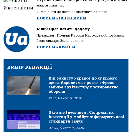
нашої пам’яті
Є імена, які не повинні залишатися лише...
НОВИНИ РІВНЕНЩИНИ
Білий Орел летить додому
Президент Польщі Кароль Навроцький позбавив
Володимира Зеленського...
НОВИНИ УКРАЇНИ
ВИБІР РЕДАКЦІЇ
Від захисту України до спільного
щита Європи: як проєкт «Фрея»
змінює архітектуру протиракетної
оборони
10:13, 6 Серпня, 2026
Ukraine Investment Congress: як
інвестиції у майбутнє формують нові
стандарти галузі
07:33, 5 Серпня, 2026