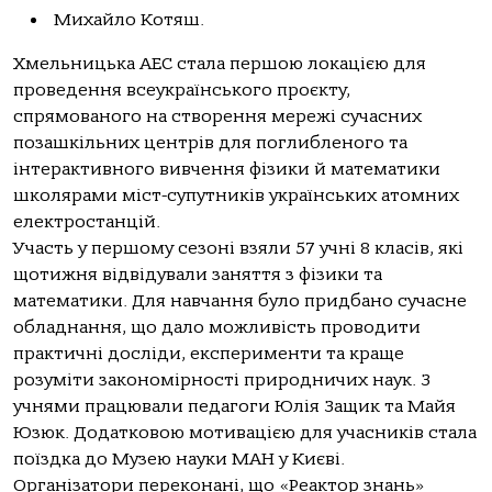
Михайло Котяш.
Хмельницька АЕС стала першою локацією для
проведення всеукраїнського проєкту,
спрямованого на створення мережі сучасних
позашкільних центрів для поглибленого та
інтерактивного вивчення фізики й математики
школярами міст-супутників українських атомних
електростанцій.
Участь у першому сезоні взяли 57 учні 8 класів, які
щотижня відвідували заняття з фізики та
математики. Для навчання було придбано сучасне
обладнання, що дало можливість проводити
практичні досліди, експерименти та краще
розуміти закономірності природничих наук. З
учнями працювали педагоги Юлія Защик та Майя
Юзюк. Додатковою мотивацією для учасників стала
поїздка до Музею науки МАН у Києві.
Організатори переконані, що «Реактор знань»