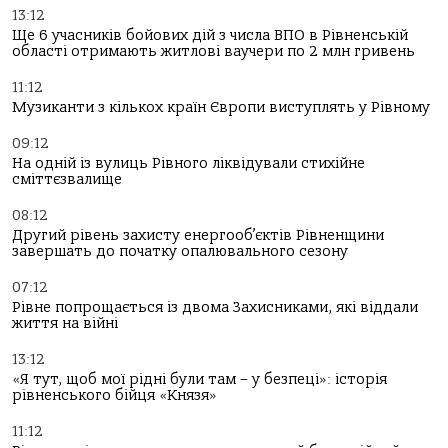
13:12
Ще 6 учасників бойових дій з числа ВПО в Рівненській
області отримають житлові ваучери по 2 млн гривень
11:12
Музиканти з кількох країн Європи виступлять у Рівному
09:12
На одній із вулиць Рівного ліквідували стихійне
сміттєзвалище
08:12
Другий рівень захисту енергооб’єктів Рівненщини
завершать до початку опалювального сезону
07:12
Рівне попрощається із двома Захисниками, які віддали
життя на війні
13:12
«Я тут, щоб мої рідні були там – у безпеці»: історія
рівненського бійця «Князя»
11:12