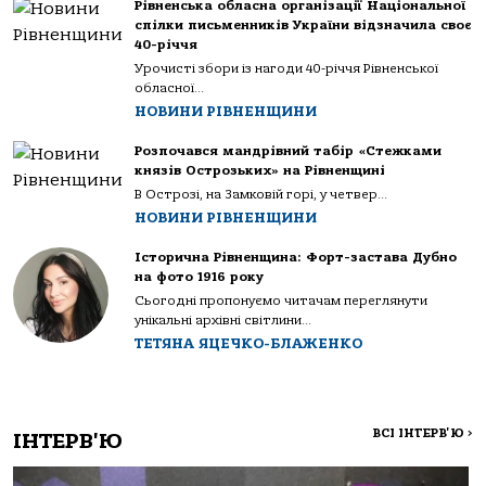
Рівненська обласна організації Національної
спілки письменників України відзначила своє
40-річчя
Урочисті збори із нагоди 40-річчя Рівненської
обласної...
НОВИНИ РІВНЕНЩИНИ
Розпочався мандрівний табір «Стежками
князів Острозьких» на Рівненщині
В Острозі, на Замковій горі, у четвер...
НОВИНИ РІВНЕНЩИНИ
Історична Рівненщина: Форт-застава Дубно
на фото 1916 року
Сьогодні пропонуємо читачам переглянути
унікальні архівні світлини...
ТЕТЯНА ЯЦЕЧКО-БЛАЖЕНКО
ВСІ ІНТЕРВ'Ю
>
ІНТЕРВ'Ю