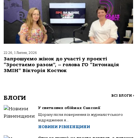
22:26, 1 Липня, 2026
Запрошуємо жінок до участі у проєкті
“Зростаємо разом”, – голова ГО “Інтонація
ЗМІН” Вікторія Костюк
ВСІ БЛОГИ
>
БЛОГИ
У святкових обіймах Саксонії
Щоразу після повернення із журналістського
відрядження я...
НОВИНИ РІВНЕНЩИНИ
Стус на гривні: не просто портрет, а питання