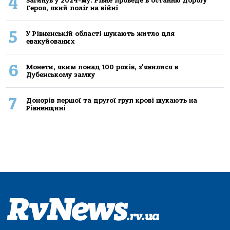
4
Загинув у 2024-му: Рівне проведе в останню дорогу
Героя, який поліг на війні
5
У Рівненській області шукають житло для
евакуйованих
6
Монети, яким понад 100 років, з'явилися в
Дубенському замку
7
Донорів першої та другої груп крові шукають на
Рівненщині