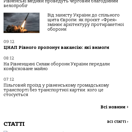
Рівненські медики проведуть черговий благодійний
велопробіг
Від захисту України до спільного
щита Європи: як проєкт «Фрея»
змінює архітектуру протиракетної
оборони
09:12
ЦНАП Рівного пропонує вакансію: які вимоги
08:12
На Рівненщині Силам оборони України передали
конфісковане майно
07:12
Пільговий проїзд у рівненському громадському
транспорті без транспортної картки: кого це
стосується
Всі новини
>
ВСІ СТАТТІ
>
СТАТТІ