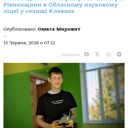
Рівненщини в Обласному науковому
ліцеї у селищі Клевань
Опубліковано:
Олекса Мирожит
—
15 Червня, 2026 о 07:12
Поширити: