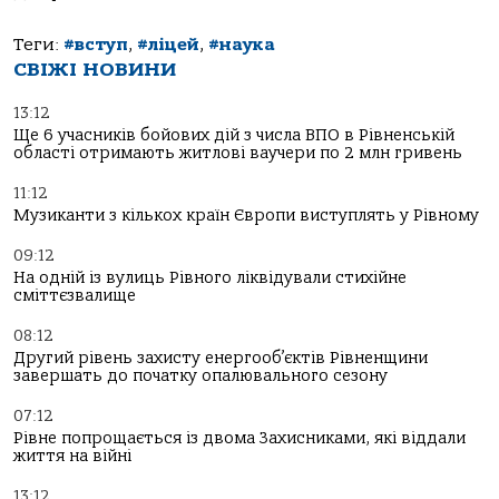
Теги:
#вступ
,
#ліцей
,
#наука
СВІЖІ НОВИНИ
13:12
Ще 6 учасників бойових дій з числа ВПО в Рівненській
області отримають житлові ваучери по 2 млн гривень
11:12
Музиканти з кількох країн Європи виступлять у Рівному
09:12
На одній із вулиць Рівного ліквідували стихійне
сміттєзвалище
08:12
Другий рівень захисту енергооб’єктів Рівненщини
завершать до початку опалювального сезону
07:12
Рівне попрощається із двома Захисниками, які віддали
життя на війні
13:12