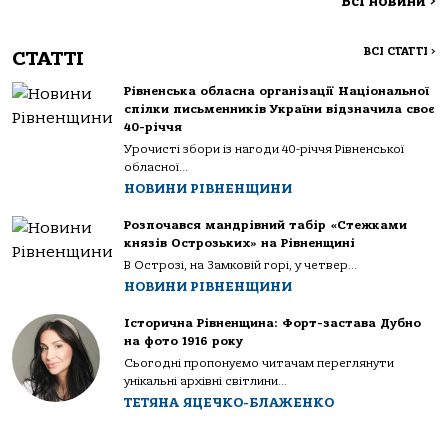
Всі новини
>
ВСІ СТАТТІ
>
СТАТТІ
Рівненська обласна організації Національної
спілки письменників України відзначила своє
40-річчя
Урочисті збори із нагоди 40-річчя Рівненської
обласної...
НОВИНИ РІВНЕНЩИНИ
Розпочався мандрівний табір «Стежками
князів Острозьких» на Рівненщині
В Острозі, на Замковій горі, у четвер...
НОВИНИ РІВНЕНЩИНИ
Історична Рівненщина: Форт-застава Дубно
на фото 1916 року
Сьогодні пропонуємо читачам переглянути
унікальні архівні світлини...
ТЕТЯНА ЯЦЕЧКО-БЛАЖЕНКО