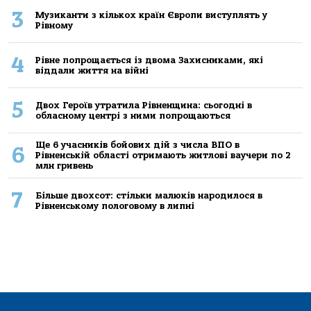
3
Музиканти з кількох країн Європи виступлять у
Рівному
4
Рівне попрощається із двома Захисниками, які
віддали життя на війні
5
Двох Героїв утратила Рівненщина: сьогодні в
обласному центрі з ними попрощаються
Ще 6 учасників бойових дій з числа ВПО в
6
Рівненській області отримають житлові ваучери по 2
млн гривень
7
Більше двохсот: стільки малюків народилося в
Рівненському пологовому в липні