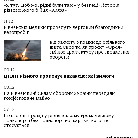
«Я тут, щоб мої рідні були там – у безпеці»: історія
рівненського бійця «Князя»
11:12
Рівненські медики проведуть черговий благодійний
велопробіг
Від захисту України до спільного
щита Європи: як проєкт «Фрея»
змінює архітектуру протиракетної
оборони
09:12
ЦНАП Рівного пропонує вакансію: які вимоги
08:12
На Рівненщині Силам оборони України передали
конфісковане майно
07:12
Пільговий проїзд у рівненському громадському
транспорті без транспортної картки: кого це
стосується