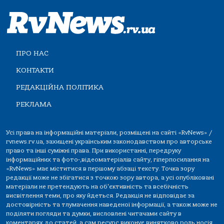
ПРО НАС
КОНТАКТИ
РЕДАКЦІЙНА ПОЛІТИКА
РЕКЛАМА
Усі права на інформаційні матеріали, розміщені на сайті «RvNews» /
rvnews.rv.ua, захищені українським законодавством про авторське
право та інші суміжні права. При використанні, передруку
інформаційних та фото-,відеоматеріалів сайту, гіперпосилання на
«RvNews» має міститися в першому абзаці тексту. Точка зору
редакції може не збігатися з точкою зору автора, а усі опубліковані
матеріали не претендують на об'єктивність та всебічність
висвітлення теми, про яку йдеться. Редакція не відповідає за
достовірність та тлумачення наведеної інформації, а також може не
поділяти погляди та думки, висловлені читачами сайту в
коментарях до статей, а сам ресурс виконує винятково роль носія.