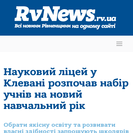
Науковий ліцей у
Клевані розпочав набір
учнів на новий
навчальний рік
Обрати якісну освіту та розвивати
власні здібності запрошують школярів