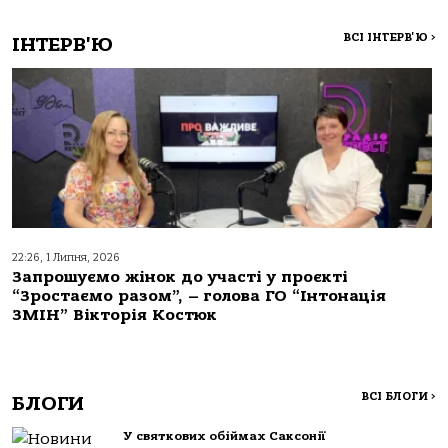
ВСІ ІНТЕРВ'Ю
>
ІНТЕРВ'Ю
22:26, 1 Липня, 2026
Запрошуємо жінок до участі у проєкті
“Зростаємо разом”, – голова ГО “Інтонація
ЗМІН” Вікторія Костюк
ВСІ БЛОГИ
>
БЛОГИ
У святкових обіймах Саксонії