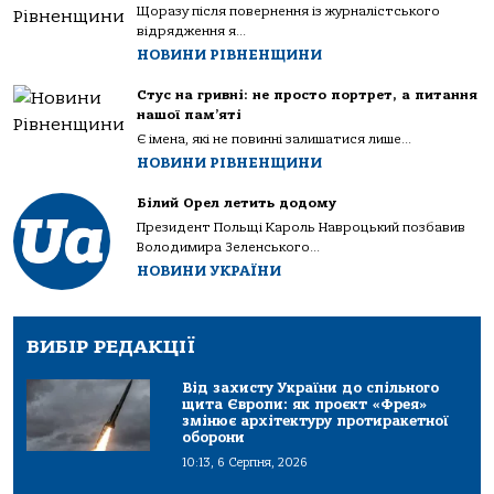
Щоразу після повернення із журналістського
відрядження я...
НОВИНИ РІВНЕНЩИНИ
Стус на гривні: не просто портрет, а питання
нашої пам’яті
Є імена, які не повинні залишатися лише...
НОВИНИ РІВНЕНЩИНИ
Білий Орел летить додому
Президент Польщі Кароль Навроцький позбавив
Володимира Зеленського...
НОВИНИ УКРАЇНИ
ВИБІР РЕДАКЦІЇ
Від захисту України до спільного
щита Європи: як проєкт «Фрея»
змінює архітектуру протиракетної
оборони
10:13, 6 Серпня, 2026