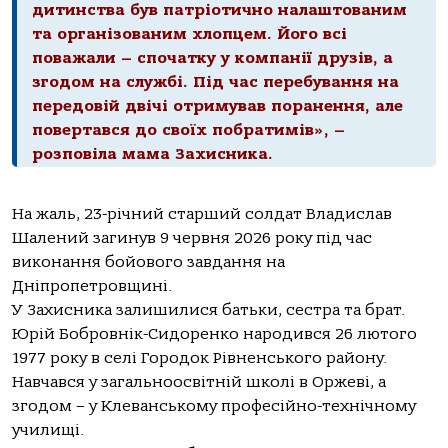
дитинства був патріотично налаштованим
та організованим хлопцем. Його всі
поважали – спочатку у компанії друзів, а
згодом на службі. Під час перебування на
передовій двічі отримував поранення, але
повертався до своїх побратимів», –
розповіла мама Захисника.
На жаль, 23-річний старший солдат Владислав
Шалений загинув 9 червня 2026 року під час
виконання бойового завдання на
Дніпропетровщині.
У Захисника залишилися батьки, сестра та брат.
Юрій Бобровнік-Сидоренко народився 26 лютого
1977 року в селі Городок Рівненського району.
Навчався у загальноосвітній школі в Оржеві, а
згодом – у Клеванському професійно-технічному
училищі.