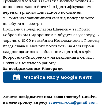
Тривалий час воїн вважався зниклим безвісти –
лише нещодавно його тіло ідентифікували та
передали рідним для гідного поховання.
У Захисника залишилися син від попереднього
шлюбу та дві сестри.
Прощання з Владиславом Шаленим та Юрієм
Бобровніком-Сидоренком відбудеться у середу, 17
червня, о 10:00 на майдані Незалежності в Рівному.
Владислава Шаленого поховають на Алеї Героїв
кладовища «Нове» в обласному центрі, а Юрія
Бобровніка-Сидоренка – на кладовищі в селищі
Оржів Рівненського району.
За повідомленням Рівнеради
Читайте нас у Google News
Хочете повідомити нам свою новину? Пишіть
на електронну адресу
rvnews.rv.ua@gmail.com
.