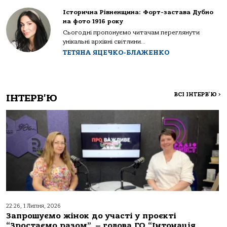
Історична Рівненщина: Форт-застава Дубно
на фото 1916 року
Сьогодні пропонуємо читачам переглянути
унікальні архівні світлини...
ТЕТЯНА ЯЦЕЧКО-БЛАЖЕНКО
ВСІ ІНТЕРВ'Ю
>
ІНТЕРВ'Ю
22:26, 1 Липня, 2026
Запрошуємо жінок до участі у проєкті
“Зростаємо разом”, – голова ГО “Інтонація