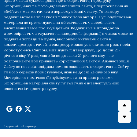
право та інші суміжні права. При використанні, передруку
інформаційних та фото-,відеоматеріалів сайту, гіперпосилання на
«RvNews» має міститися в першому абзаці тексту. Точка зору
редакції може не збігатися з точкою зору автора, а усі опубліковані
матеріали не претендують на об'єктивність та всебічність
висвітлення теми, про яку йдеться. Редакція не відповідає за
достовірність та тлумачення наведеної інформації, а також може не
поділяти погляди та думки, висловлені читачами сайту в
коментарях до статей, а сам ресурс виконує винятково роль носія.
Користуючись Сайтом, відвідувач підтверджує, що досяг 21-
річного віку. У разі, якщо Ви не досягли 21-річного віку — не
розпочинайте або припиніть користування Сайтом. Адміністрація
Сайту не несе відповідальності за законність використання Сайту
та його сервісів Користувачем, який не досяг 21-річного віку.
Матеріали з поміткою (R) публікуються на правах реклами.
Інформаційні матеріали сайту rvnews.rv.ua є інтелектуальною
власністю інтернет-ресурсу.
Інформаційний партнер: