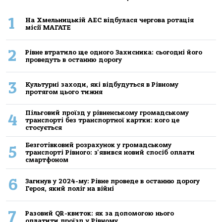
1
На Хмельницькій АЕС відбулася чергова ротація
місії МАГАТЕ
2
Рівне втратило ще одного Захисника: сьогодні його
проведуть в останню дорогу
3
Культурні заходи, які відбудуться в Рівному
протягом цього тижня
Пільговий проїзд у рівненському громадському
4
транспорті без транспортної картки: кого це
стосується
Безготівковий розрахунок у громадському
5
транспорті Рівного: з'явився новий спосіб оплати
смартфоном
6
Загинув у 2024-му: Рівне проведе в останню дорогу
Героя, який поліг на війні
7
Разовий QR-квиток: як за допомогою нього
оплатити проїзд у Рівному