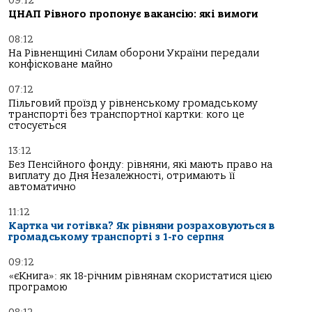
09:12
ЦНАП Рівного пропонує вакансію: які вимоги
08:12
На Рівненщині Силам оборони України передали
конфісковане майно
07:12
Пільговий проїзд у рівненському громадському
транспорті без транспортної картки: кого це
стосується
13:12
Без Пенсійного фонду: рівняни, які мають право на
виплату до Дня Незалежності, отримають її
автоматично
11:12
Картка чи готівка? Як рівняни розраховуються в
громадському транспорті з 1-го серпня
09:12
«єКнига»: як 18-річним рівнянам скористатися цією
програмою