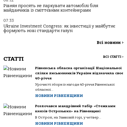
08:12
Рівнян просять не паркувати автомобілі біля
майданчиків із сміттєвими контейнерами
07:33
Ukraine Investment Congress: як інвестиції у майбутнє
формують нові стандарти галузі
Всі новини
>
ВСІ СТАТТІ
>
СТАТТІ
Рівненська обласна організації Національної
спілки письменників України відзначила своє
40-річчя
Урочисті збори із нагоди 40-річчя Рівненської
обласної...
НОВИНИ РІВНЕНЩИНИ
Розпочався мандрівний табір «Стежками
князів Острозьких» на Рівненщині
В Острозі, на Замковій горі, у четвер...
НОВИНИ РІВНЕНЩИНИ