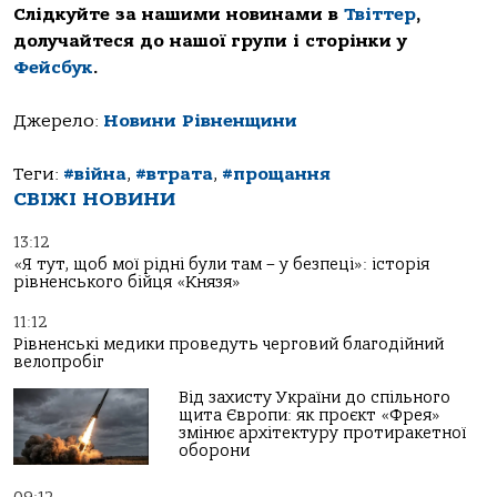
Слідкуйте за нашими новинами в
Твіттер
,
долучайтеся до нашої групи і сторінки у
Фейсбук
.
Джерело:
Новини Рівненщини
Теги:
#війна
,
#втрата
,
#прощання
СВІЖІ НОВИНИ
13:12
«Я тут, щоб мої рідні були там – у безпеці»: історія
рівненського бійця «Князя»
11:12
Рівненські медики проведуть черговий благодійний
велопробіг
Від захисту України до спільного
щита Європи: як проєкт «Фрея»
змінює архітектуру протиракетної
оборони