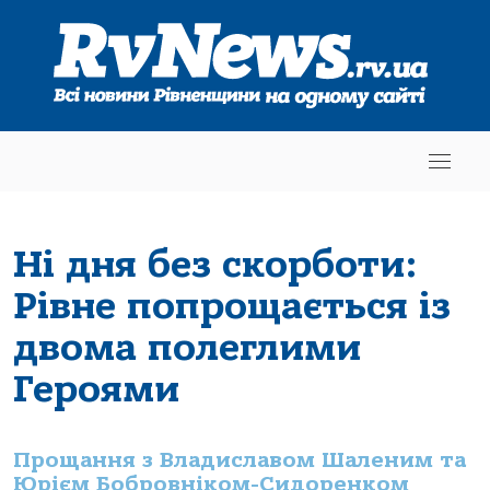
Ні дня без скорботи:
Рівне попрощається із
двома полеглими
Героями
Прощання з Владиславом Шаленим та
Юрієм Бобровніком-Сидоренком