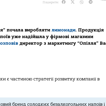
Поширити:
ля” почала виробляти
лимонади
. Продукція
апоїв уже надійшла у фірмові магазини
озповів
директор з маркетингу “Опілля” Ва
йки є частиною стратегії розвитку компанії в
новий бренд солодких безалкогольних напоїв і