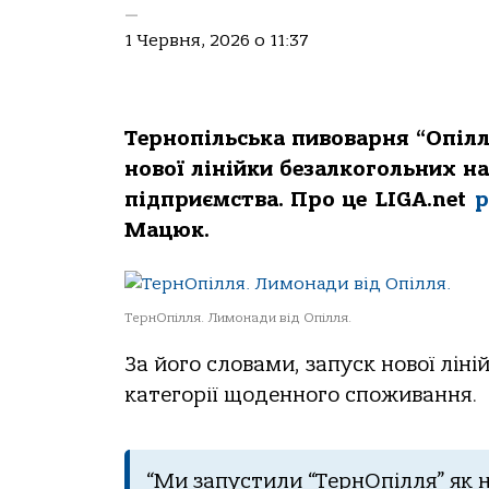
—
1 Червня, 2026 о 11:37
Тернопільська пивоварня “Опіл
нової лінійки безалкогольних н
підприємства. Про це LIGA.net
р
Мацюк.
ТернОпілля. Лимонади від Опілля.
За його словами, запуск нової ліні
категорії щоденного споживання.
“Ми запустили “ТернОпілля” як 