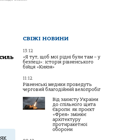
СВІЖІ НОВИНИ
13:12
силь
«Я тут, щоб мої рідні були там – у
безпеці»: історія рівненського
бійця «Князя»
11:12
Рівненські медики проведуть
черговий благодійний велопробіг
Від захисту України
до спільного щита
Європи: як проєкт
«Фрея» змінює
архітектуру
протиракетної
оборони
 як