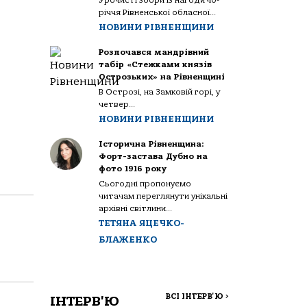
Урочисті збори із нагоди 40-
річчя Рівненської обласної...
НОВИНИ РІВНЕНЩИНИ
Розпочався мандрівний
табір «Стежками князів
Острозьких» на Рівненщині
В Острозі, на Замковій горі, у
четвер...
НОВИНИ РІВНЕНЩИНИ
Історична Рівненщина:
Форт-застава Дубно на
фото 1916 року
Сьогодні пропонуємо
читачам переглянути унікальні
архівні світлини...
ТЕТЯНА ЯЦЕЧКО-
БЛАЖЕНКО
ВСІ ІНТЕРВ'Ю
>
ІНТЕРВ'Ю