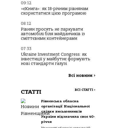
09:12
«єКнига»: як 18-річним рівнянам
скористатися цією програмою
08:12
Рівнян просять не паркувати
автомобілі біля майданчиків із
сміттєвими контейнерами
07:33
Ukraine Investment Congress: як
інвестиції у майбутнє формують
нові стандарти галузі
Всі новини
>
ВСІ СТАТТІ
>
СТАТТІ
Рівненська обласна
організації Національної
спілки письменників
України відзначила своє 40-
річчя