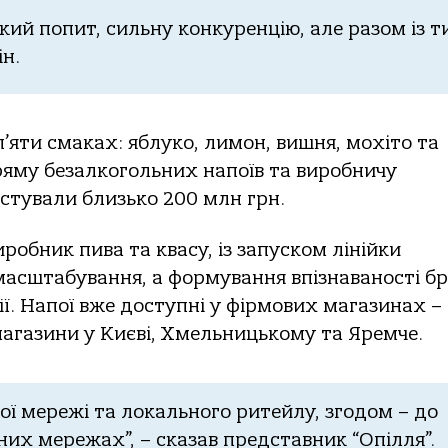
кий попит, сильну конкуренцію, але разом із т
ін.
’яти смаках: яблуко, лимон, вишня, мохіто та
ряму безалкогольних напоїв та виробничу
стували близько 200 млн грн.
робник пива та квасу, із запуском лінійки
масштабування, а формування впізнаваності б
ї. Напої вже доступні у фірмових магазинах –
магазини у Києві, Хмельницькому та Яремче.
ої мережі та локального ритейлу, згодом – до
их мережах”, – сказав представник “Опілля”.