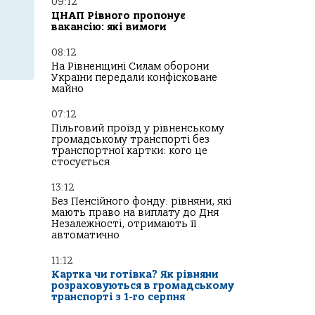
09:12
ЦНАП Рівного пропонує
вакансію: які вимоги
08:12
На Рівненщині Силам оборони
України передали конфісковане
майно
07:12
Пільговий проїзд у рівненському
громадському транспорті без
транспортної картки: кого це
стосується
13:12
Без Пенсійного фонду: рівняни, які
мають право на виплату до Дня
Незалежності, отримають її
автоматично
11:12
Картка чи готівка? Як рівняни
розраховуються в громадському
транспорті з 1-го серпня