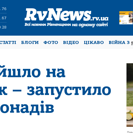
4.76
1.67
0.28
СТАТТІ
БЛОГИ
ФОТО
ВІДЕО
ЦІКАВО
ВІЙНА З
ийшло на
к – запустило
монадів
Лим