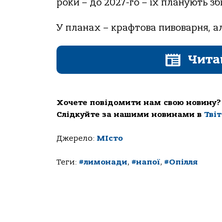
роки – до 2027-го – їх планують з
У планах – крафтова пивоварня, а
Чита
Хочете повідомити нам свою новину?
Слідкуйте за нашими новинами в
Тві
Джерело:
МІсто
Теги:
#лимонади
,
#напої
,
#Опілля