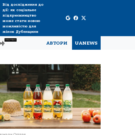
Від дослідження до
дії: як соціальне
підприємництво
може стати новою
можливістю для
жінок Дубенщини
СПЕЦТЕМА
рф
АВТОРИ
UANEWS
онади Опілля.