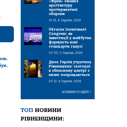
«Фрея» змінює
архітектуру
протиракетної
оборони
.
10:13, 6 Серпня, 2026
Ukraine Investment
Congress: як
інвестиції у майбутнє
формують нові
стандарти галузі
07:33, 5 Серпня, 2026
com
.
Двох Героїв утратила
бук
.
Рівненщина: сьогодні
в обласному центрі з
ними попрощаються
07:12, 4 Серпня, 2026
НОВИНИ РОЗДІЛУ
>
ТОП
НОВИНИ
РІВНЕНЩИНИ: