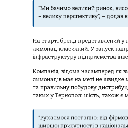
“Ми бачимо великий ринок, висо
– велику перспективу”, – додав в
На старті бренд представлений у п
лимонад класичний. У запуск нап
інфраструктуру підприємства інве
Компанія, відома насамперед як ви
лимонадів має на меті не швидке 
та правильну побудову дистрибуці
таких у Тернополі шість, також є 
“Рухаємося поетапно: від фірмов
ширшої присутності в національн