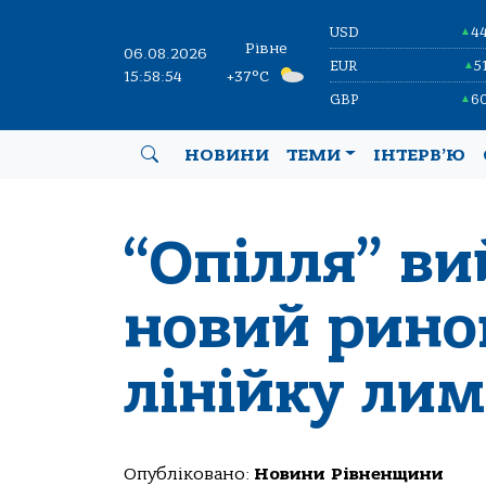
USD
4
▲
Рівне
06.08.2026
EUR
5
▲
15:58:55
+37°C
GBP
6
▲
НОВИНИ
ТЕМИ
ІНТЕРВ’Ю
“Опілля” в
новий рино
лінійку ли
Опубліковано:
Новини Рівненщини