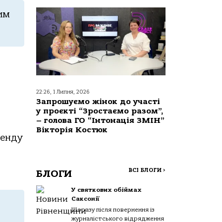
им
22:26, 1 Липня, 2026
Запрошуємо жінок до участі
у проєкті “Зростаємо разом”,
– голова ГО “Інтонація ЗМІН”
Вікторія Костюк
ренду
ВСІ БЛОГИ
>
БЛОГИ
У святкових обіймах
Саксонії
Щоразу після повернення із
журналістського відрядження