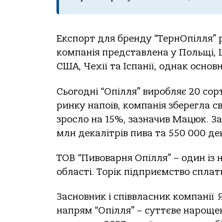
Експорт для бренду “ТернОпілля” 
компанія представлена у Польщі, Шве
США, Чехії та Іспанії, однак осно
Сьогодні “Опілля” виробляє 20 сорт
ринку напоїв, компанія зберегла сво
зросло на 15%, зазначив Мацюк. З
млн декалітрів пива та 550 000 дек
ТОВ “Пивоварня Опілля” – один із 
області. Торік підприємство сплат
Засновник і співвласник компанії
напрям “Опілля” – суттєве нароще