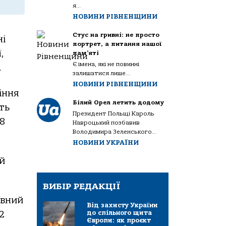
я...
НОВИНИ РІВНЕНЩИНИ
Стус на гривні: не просто
ні
портрет, а питання нашої
,
пам’яті
Є імена, які не повинні
.
залишатися лише...
НОВИНИ РІВНЕНЩИНИ
іння
Білий Орел летить додому
ть
Президент Польщі Кароль
8
Навроцький позбавив
Володимира Зеленського...
НОВИНИ УКРАЇНИ
й
ВИБІР РЕДАКЦІЇ
овний
Від захисту України
до спільного щита
2
Європи: як проєкт