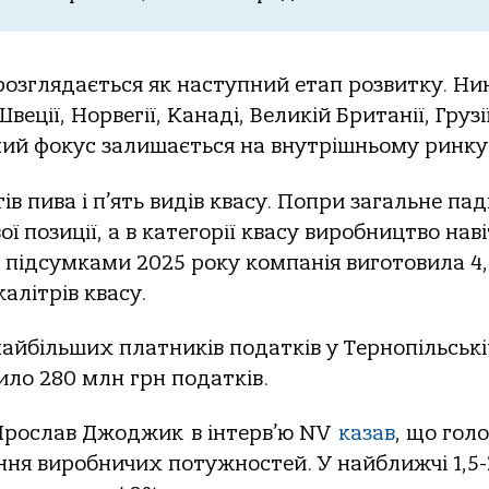
розглядається як наступний етап розвитку. Ни
ції, Норвегії, Канаді, Великій Британії, Грузії
вний фокус залишається на внутрішньому ринку
ів пива і п’ять видів квасу. Попри загальне пад
ї позиції, а в категорії квасу виробництво наві
а підсумками 2025 року компанія виготовила 4,
алітрів квасу.
найбільших платників податків у Тернопільські
ило 280 млн грн податків.
 Ярослав Джоджик в інтерв’ю NV
казав
, що гол
ння виробничих потужностей. У найближчі 1,5-