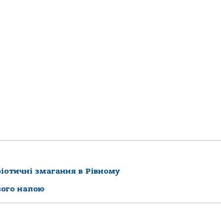
іотичні змагання в Рівному
вого напою