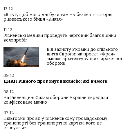
13:12
«Я тут, щоб мої рідні були там – у безпеці»: історія
рівненського бійця «Князя»
11:12
Рівненські медики проведуть черговий благодійний
велопробіг
Від захисту України до спільного
щита Європи: як проєкт «Фрея»
змінює архітектуру протиракетної
оборони
09:12
ЦНАП Рівного пропонує вакансію: які вимоги
08:12
На Рівненщині Силам оборони України передали
конфісковане майно
07:12
Пільговий проїзд у рівненському громадському
транспорті без транспортної картки: кого це
стосується