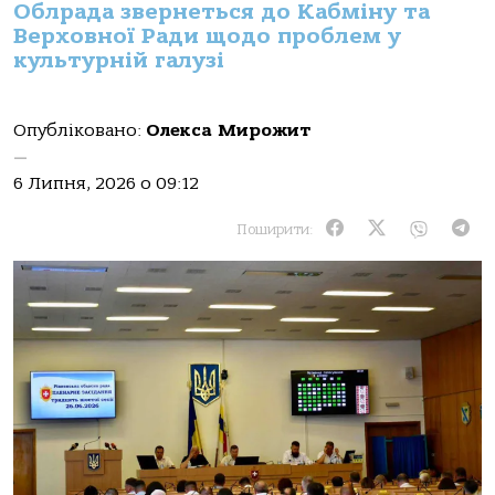
Облрада звернеться до Кабміну та
Верховної Ради щодо проблем у
культурній галузі
Опубліковано:
Олекса Мирожит
—
6 Липня, 2026 о 09:12
Поширити: