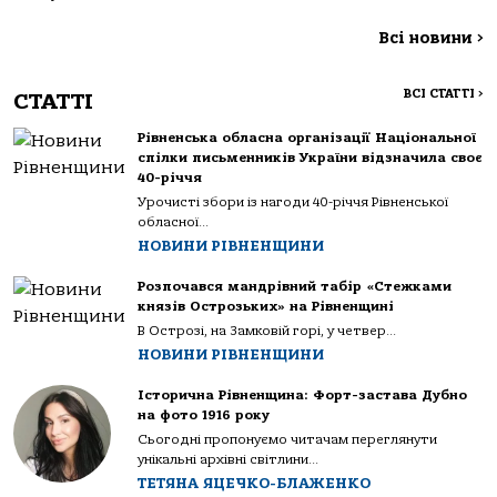
Всі новини
>
ВСІ СТАТТІ
>
СТАТТІ
Рівненська обласна організації Національної
спілки письменників України відзначила своє
40-річчя
Урочисті збори із нагоди 40-річчя Рівненської
обласної...
НОВИНИ РІВНЕНЩИНИ
Розпочався мандрівний табір «Стежками
князів Острозьких» на Рівненщині
В Острозі, на Замковій горі, у четвер...
НОВИНИ РІВНЕНЩИНИ
Історична Рівненщина: Форт-застава Дубно
на фото 1916 року
Сьогодні пропонуємо читачам переглянути
унікальні архівні світлини...
ТЕТЯНА ЯЦЕЧКО-БЛАЖЕНКО