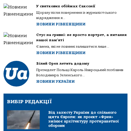
У святкових обіймах Саксонії
Щоразу після повернення із журналістського
відрядження я...
НОВИНИ РІВНЕНЩИНИ
Стус на гривні: не просто портрет, а питання
нашої пам’яті
Є імена, які не повинні залишатися лише...
НОВИНИ РІВНЕНЩИНИ
Білий Орел летить додому
Президент Польщі Кароль Навроцький позбавив
Володимира Зеленського...
НОВИНИ УКРАЇНИ
ВИБІР РЕДАКЦІЇ
Від захисту України до спільного
щита Європи: як проєкт «Фрея»
змінює архітектуру протиракетної
оборони