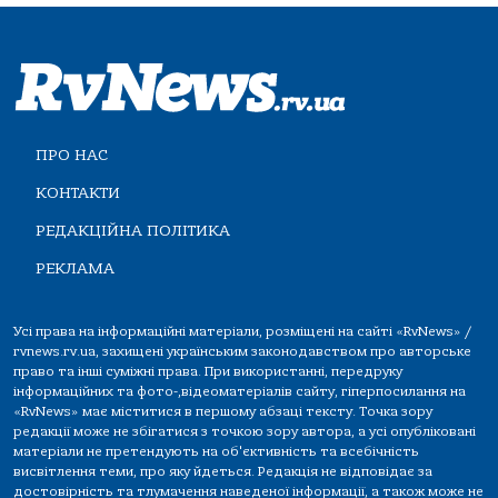
ПРО НАС
КОНТАКТИ
РЕДАКЦІЙНА ПОЛІТИКА
РЕКЛАМА
Усі права на інформаційні матеріали, розміщені на сайті «RvNews» /
rvnews.rv.ua, захищені українським законодавством про авторське
право та інші суміжні права. При використанні, передруку
інформаційних та фото-,відеоматеріалів сайту, гіперпосилання на
«RvNews» має міститися в першому абзаці тексту. Точка зору
редакції може не збігатися з точкою зору автора, а усі опубліковані
матеріали не претендують на об'єктивність та всебічність
висвітлення теми, про яку йдеться. Редакція не відповідає за
достовірність та тлумачення наведеної інформації, а також може не