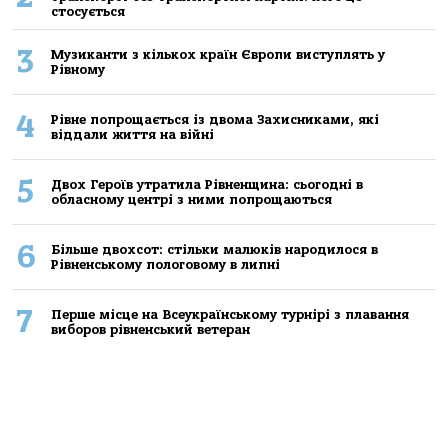
стосується
3
Музиканти з кількох країн Європи виступлять у
Рівному
4
Рівне попрощається із двома Захисниками, які
віддали життя на війні
5
Двох Героїв утратила Рівненщина: сьогодні в
обласному центрі з ними попрощаються
6
Більше двохсот: стільки малюків народилося в
Рівненському пологовому в липні
7
Перше місце на Всеукраїнському турнірі з плавання
виборов рівненський ветеран