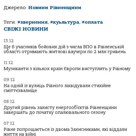
Джерело:
Новини Рівненщини
Теги:
#звернення
,
#куьльтура
,
#оплата
СВІЖІ НОВИНИ
13:12
Ще 6 учасників бойових дій з числа ВПО в Рівненській
області отримають житлові ваучери по 2 млн гривень
11:12
Музиканти з кількох країн Європи виступлять у Рівному
09:12
На одній із вулиць Рівного ліквідували стихійне
сміттєзвалище
08:12
Другий рівень захисту енергооб’єктів Рівненщини
завершать до початку опалювального сезону
07:12
Рівне попрощається із двома Захисниками, які віддали
життя на війні