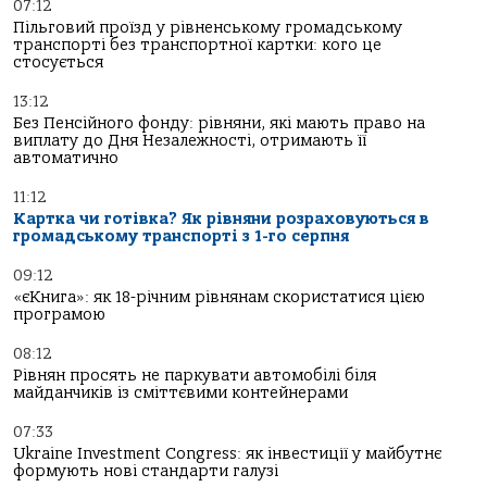
07:12
Пільговий проїзд у рівненському громадському
транспорті без транспортної картки: кого це
стосується
13:12
Без Пенсійного фонду: рівняни, які мають право на
виплату до Дня Незалежності, отримають її
автоматично
11:12
Картка чи готівка? Як рівняни розраховуються в
громадському транспорті з 1-го серпня
09:12
«єКнига»: як 18-річним рівнянам скористатися цією
програмою
08:12
Рівнян просять не паркувати автомобілі біля
майданчиків із сміттєвими контейнерами
07:33
Ukraine Investment Congress: як інвестиції у майбутнє
формують нові стандарти галузі