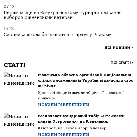
07:12
Перше місце на Всеукраїнському турнірі з плавання
виборов рівненський ветеран
13:12
Серпнева школа батьківства стартує у Рівному
Всі новини
>
ВСІ СТАТТІ
>
СТАТТІ
Рівненська обласна організації Національної
спілки письменників України відзначила своє
40-річчя
Урочисті збори із нагоди 40-річчя Рівненської
обласної...
НОВИНИ РІВНЕНЩИНИ
Розпочався мандрівний табір «Стежками
князів Острозьких» на Рівненщині
В Острозі, на Замковій горі, у четвер...
НОВИНИ РІВНЕНЩИНИ