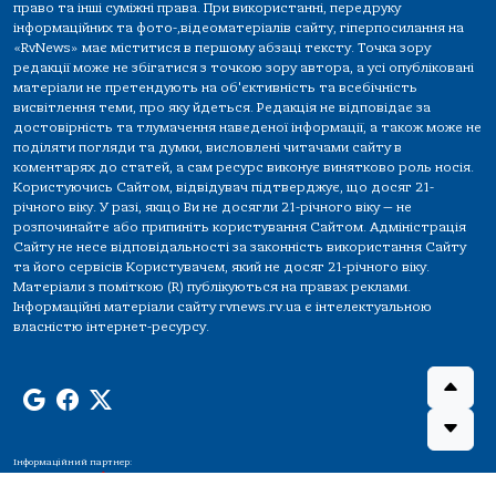
право та інші суміжні права. При використанні, передруку
інформаційних та фото-,відеоматеріалів сайту, гіперпосилання на
«RvNews» має міститися в першому абзаці тексту. Точка зору
редакції може не збігатися з точкою зору автора, а усі опубліковані
матеріали не претендують на об'єктивність та всебічність
висвітлення теми, про яку йдеться. Редакція не відповідає за
достовірність та тлумачення наведеної інформації, а також може не
поділяти погляди та думки, висловлені читачами сайту в
коментарях до статей, а сам ресурс виконує винятково роль носія.
Користуючись Сайтом, відвідувач підтверджує, що досяг 21-
річного віку. У разі, якщо Ви не досягли 21-річного віку — не
розпочинайте або припиніть користування Сайтом. Адміністрація
Сайту не несе відповідальності за законність використання Сайту
та його сервісів Користувачем, який не досяг 21-річного віку.
Матеріали з поміткою (R) публікуються на правах реклами.
Інформаційні матеріали сайту rvnews.rv.ua є інтелектуальною
власністю інтернет-ресурсу.
Інформаційний партнер: