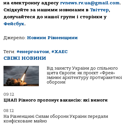
на електронну адресу
rvnews.rv.ua@gmail.com
.
Слідкуйте за нашими новинами в
Твіттер
,
долучайтеся до нашої групи і сторінки у
Фейсбук
.
Джерело:
Новини Рівненщини
Теги:
#енергоатом
,
#ХАЕС
СВІЖІ НОВИНИ
Від захисту України до спільного
щита Європи: як проєкт «Фрея»
змінює архітектуру протиракетної
оборони
09:12
ЦНАП Рівного пропонує вакансію: які вимоги
08:12
На Рівненщині Силам оборони України передали
конфісковане майно