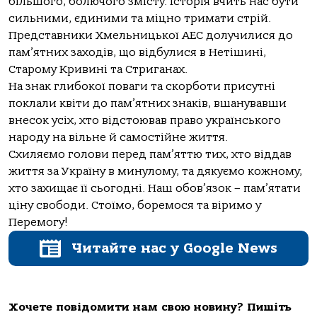
більшого, болючого змісту. Історія вчить нас бути
сильними, єдиними та міцно тримати стрій.
Представники Хмельницької АЕС долучилися до
пам’ятних заходів, що відбулися в Нетішині,
Старому Кривині та Стриганах.
На знак глибокої поваги та скорботи присутні
поклали квіти до пам’ятних знаків, вшанувавши
внесок усіх, хто відстоював право українського
народу на вільне й самостійне життя.
Схиляємо голови перед пам’яттю тих, хто віддав
життя за Україну в минулому, та дякуємо кожному,
хто захищає її сьогодні. Наш обов’язок – пам’ятати
ціну свободи. Стоїмо, боремося та віримо у
Перемогу!
Читайте нас у Google News
Хочете повідомити нам свою новину? Пишіть