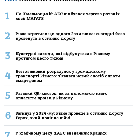
1
На Хмельницькій АЕС відбулася чергова ротація
місії МАГАТЕ
2
Рівне втратило ще одного Захисника: сьогодні його
проведуть в останню дорогу
3
Культурні заходи, які відбудуться в Рівному
протягом цього тижня
Безготівковий розрахунок у громадському
4
транспорті Рівного: з'явився новий спосіб оплати
смартфоном
5
Разовий QR-квиток: як за допомогою нього
оплатити проїзд у Рівному
6
Загинув у 2024-му: Рівне проведе в останню дорогу
Героя, який поліг на війні
7
У хімічному цеху ХАЕС визначили кращих