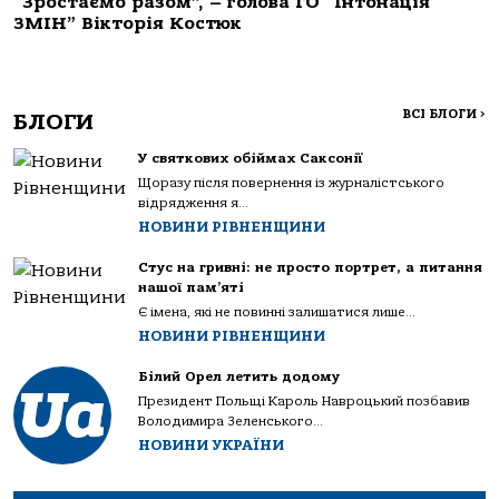
“Зростаємо разом”, – голова ГО “Інтонація
ЗМІН” Вікторія Костюк
ВСІ БЛОГИ
>
БЛОГИ
У святкових обіймах Саксонії
Щоразу після повернення із журналістського
відрядження я...
НОВИНИ РІВНЕНЩИНИ
Стус на гривні: не просто портрет, а питання
нашої пам’яті
Є імена, які не повинні залишатися лише...
НОВИНИ РІВНЕНЩИНИ
Білий Орел летить додому
Президент Польщі Кароль Навроцький позбавив
Володимира Зеленського...
НОВИНИ УКРАЇНИ