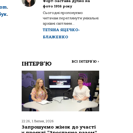
Форт-застава Дубно на
фото 1916 року
com
.
Сьогодні пропонуємо
бук
.
читачам переглянути унікальні
архівні світлини...
ТЕТЯНА ЯЦЕЧКО-
БЛАЖЕНКО
ВСІ ІНТЕРВ'Ю
>
ІНТЕРВ'Ю
22:26, 1 Липня, 2026
Запрошуємо жінок до участі
у проєкті “Зростаємо разом”,