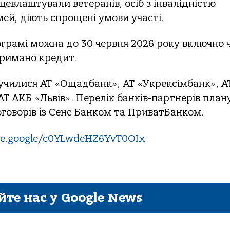
цевлаштували ветеранів, осіб з інвалідністю
імей, діють спрощені умови участі.
грамі можна до 30 червня 2026 року включно 
отримано кредит.
лучилися АТ «Ощадбанк», АТ «Укрексімбанк», А
АТ АКБ «Львів». Перелік банків-партнерів пла
говорів із Сенс Банком та ПриватБанком.
are.google/c0YLwdeHZ6YvT0OIx
йте нас у Google News