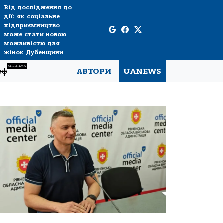
Від дослідження до
дії: як соціальне
підприємництво
може стати новою
можливістю для
жінок Дубенщини
СПЕЦТЕМА
рф
АВТОРИ
UANEWS