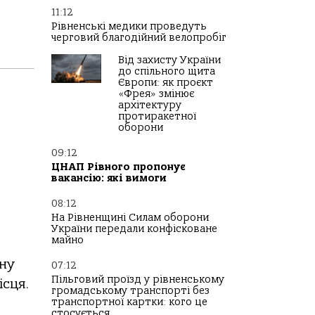
11:12
Рівненські медики проведуть
черговий благодійний велопробіг
Від захисту України
до спільного щита
Європи: як проєкт
«Фрея» змінює
архітектуру
протиракетної
оборони
09:12
ЦНАП Рівного пропонує
вакансію: які вимоги
08:12
На Рівненщині Силам оборони
України передали конфісковане
майно
вну
07:12
Пільговий проїзд у рівненському
ісця.
громадському транспорті без
транспортної картки: кого це
стосується