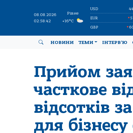
USD
4
Рівне
08.08.2026
EUR
5
▼
02:58:42
+16°C
GBP
6
▼
НОВИНИ
ТЕМИ
ІНТЕРВ’Ю
Прийом зая
часткове в
відсотків з
для бізнесу