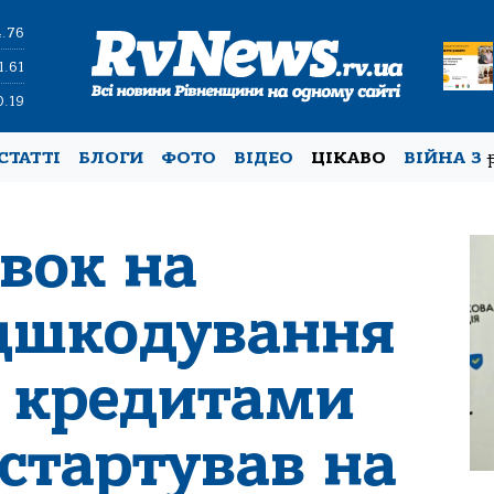
4.76
1.61
0.19
СТАТТІ
БЛОГИ
ФОТО
ВІДЕО
ЦІКАВО
ВІЙНА З
вок на
ідшкодування
а кредитами
 стартував на