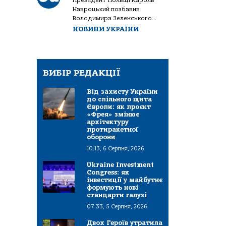
Президент Польщі Кароль
Навроцький позбавив
Володимира Зеленського...
НОВИНИ УКРАЇНИ
ВИБІР РЕДАКЦІЇ
Від захисту України
до спільного щита
Європи: як проєкт
«Фрея» змінює
архітектуру
протиракетної
оборони
10:13, 6 Серпня, 2026
Ukraine Investment
Congress: як
інвестиції у майбутнє
формують нові
стандарти галузі
07:33, 5 Серпня, 2026
Двох Героїв утратила