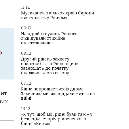
11:12
Музиканти з кількох країн Європи
виступлять у Рівному
09:12
На одній із вулиць Рівного
ліквідували стихійне
сміттєзвалище
ю
08:12
Другий рівень захисту
енергооб’єктів Рівненщини
завершать до початку
опалювального сезону
07:12
Рівне попрощається із двома
дит
Захисниками, які віддали життя на
війні
них
13:12
«Я тут, щоб мої рідні були там – у
безпеці»: історія рівненського
бійця «Князя»