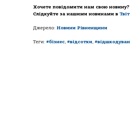
Хочете повідомити нам свою новину?
Слідкуйте за нашими новинами в
Тві
Джерело:
Новини Рівненщини
Теги:
#бізнес
,
#відсотки
,
#відшкодува