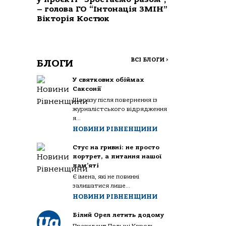
– голова ГО “Інтонація ЗМІН”
Вікторія Костюк
ВСІ БЛОГИ
>
БЛОГИ
У святкових обіймах
Саксонії
Щоразу після повернення із
журналістського відрядження
я...
НОВИНИ РІВНЕНЩИНИ
Стус на гривні: не просто
портрет, а питання нашої
пам’яті
Є імена, які не повинні
залишатися лише...
НОВИНИ РІВНЕНЩИНИ
Білий Орел летить додому