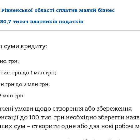
Рівненської області сплатив малий бізнес
 80,7 тисяч платників податків
д суми кредиту:
ис. грн;
 тис. грн до 1 млн грн;
лн грн до 2 млн грн;
2 млн грн.
чені умови щодо створення або збереження
нсації до 100 тис. грн необхідно зберегти ная
ьших сум – створити одне або два нові робочі м