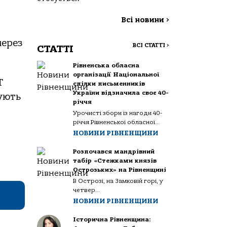
Всі новини
>
через
ВСІ СТАТТІ
>
СТАТТІ
Рівненська обласна
організації Національної
Т
спілки письменників
України відзначила своє 40-
нують
річчя
Урочисті збори із нагоди 40-
річчя Рівненської обласної...
НОВИНИ РІВНЕНЩИНИ
Розпочався мандрівний
табір «Стежками князів
Острозьких» на Рівненщині
В Острозі, на Замковій горі, у
четвер...
НОВИНИ РІВНЕНЩИНИ
Історична Рівненщина: