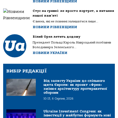
НОВИНИ РІВНЕНЩИНИ
Стус на гривні: не просто портрет, а питання
нашої пам’яті
Є імена, які не повинні залишатися лише...
НОВИНИ РІВНЕНЩИНИ
Білий Орел летить додому
Президент Польщі Кароль Навроцький позбавив
Володимира Зеленського...
НОВИНИ УКРАЇНИ
ВИБІР РЕДАКЦІЇ
Від захисту України до спільного
щита Європи: як проєкт «Фрея»
змінює архітектуру протиракетної
оборони
10:13, 6 Серпня, 2026
Ukraine Investment Congress: як
інвестиції у майбутнє формують нові