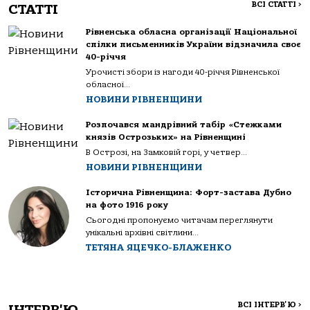
ВСІ СТАТТІ
>
СТАТТІ
Рівненська обласна організації Національної
спілки письменників України відзначила своє
40-річчя
Урочисті збори із нагоди 40-річчя Рівненської
обласної...
НОВИНИ РІВНЕНЩИНИ
Розпочався мандрівний табір «Стежками
князів Острозьких» на Рівненщині
В Острозі, на Замковій горі, у четвер...
НОВИНИ РІВНЕНЩИНИ
Історична Рівненщина: Форт-застава Дубно
на фото 1916 року
Сьогодні пропонуємо читачам переглянути
унікальні архівні світлини...
ТЕТЯНА ЯЦЕЧКО-БЛАЖЕНКО
ВСІ ІНТЕРВ'Ю
>
ІНТЕРВ'Ю