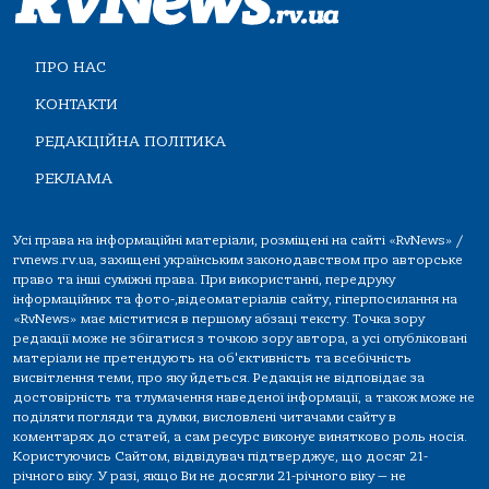
ПРО НАС
КОНТАКТИ
РЕДАКЦІЙНА ПОЛІТИКА
РЕКЛАМА
Усі права на інформаційні матеріали, розміщені на сайті «RvNews» /
rvnews.rv.ua, захищені українським законодавством про авторське
право та інші суміжні права. При використанні, передруку
інформаційних та фото-,відеоматеріалів сайту, гіперпосилання на
«RvNews» має міститися в першому абзаці тексту. Точка зору
редакції може не збігатися з точкою зору автора, а усі опубліковані
матеріали не претендують на об'єктивність та всебічність
висвітлення теми, про яку йдеться. Редакція не відповідає за
достовірність та тлумачення наведеної інформації, а також може не
поділяти погляди та думки, висловлені читачами сайту в
коментарях до статей, а сам ресурс виконує винятково роль носія.
Користуючись Сайтом, відвідувач підтверджує, що досяг 21-
річного віку. У разі, якщо Ви не досягли 21-річного віку — не