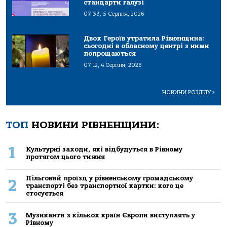
стандарти галузі
07:33, 5 Серпня, 2026
Двох Героїв утратила Рівненщина:
сьогодні в обласному центрі з ними
попрощаються
07:12, 4 Серпня, 2026
НОВИНИ РОЗДІЛУ
>
ТОП
НОВИНИ РІВНЕНЩИНИ:
1
Культурні заходи, які відбудуться в Рівному
протягом цього тижня
Пільговий проїзд у рівненському громадському
2
транспорті без транспортної картки: кого це
стосується
3
Музиканти з кількох країн Європи виступлять у
Рівному