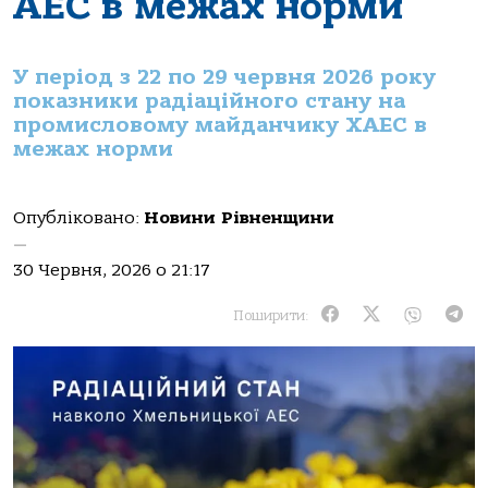
АЕС в межах норми
У період з 22 по 29 червня 2026 року
показники радіаційного стану на
промисловому майданчику ХАЕС в
межах норми
Опубліковано:
Новини Рівненщини
—
30 Червня, 2026 о 21:17
Поширити: