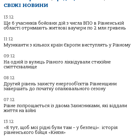
СВІЖІ НОВИНИ
13:12
Ще 6 учасників бойових дій з числа ВПО в Рівненській
області отримають житлові ваучери по 2 млн гривень
11:12
Музиканти з кількох країн Європи виступлять у Рівному
09:12
На одній із вулиць Рівного ліквідували стихійне
сміттєзвалище
08:12
Другий рівень захисту енергооб’єктів Рівненщини
завершать до початку опалювального сезону
07:12
Рівне попрощається із двома Захисниками, які віддали
життя на війні
13:12
«Я тут, щоб мої рідні були там – у безпеці»: історія
рівненського бійця «Князя»