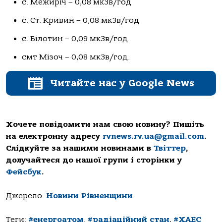
с. Межиріч – 0,08 мкЗв/год
с. Ст. Кривин – 0,08 мкЗв/год
с. Білотин – 0,09 мкЗв/год
смт Мізоч – 0,08 мкЗв/год.
Читайте нас у Google News
Хочете повідомити нам свою новину? Пишіть
на електронну адресу
rvnews.rv.ua@gmail.com
.
Слідкуйте за нашими новинами в
Твіттер
,
долучайтеся до нашої групи і сторінки у
Фейсбук
.
Джерело:
Новини Рівненщини
Теги:
#енергоатом
,
#радіаційний стан
,
#ХАЕС