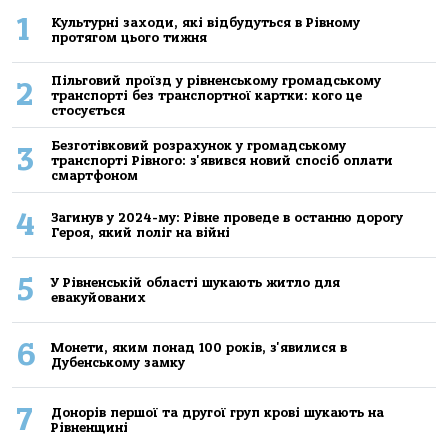
1
Культурні заходи, які відбудуться в Рівному
протягом цього тижня
Пільговий проїзд у рівненському громадському
2
транспорті без транспортної картки: кого це
стосується
Безготівковий розрахунок у громадському
3
транспорті Рівного: з'явився новий спосіб оплати
смартфоном
4
Загинув у 2024-му: Рівне проведе в останню дорогу
Героя, який поліг на війні
5
У Рівненській області шукають житло для
евакуйованих
6
Монети, яким понад 100 років, з'явилися в
Дубенському замку
7
Донорів першої та другої груп крові шукають на
Рівненщині