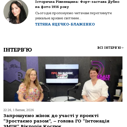
Історична Рівненщина: Форт-застава Дубно
на фото 1916 року
Сьогодні пропонуємо читачам переглянути
унікальні архівні світлини...
ТЕТЯНА ЯЦЕЧКО-БЛАЖЕНКО
ВСІ ІНТЕРВ'Ю
>
ІНТЕРВ'Ю
22:26, 1 Липня, 2026
Запрошуємо жінок до участі у проєкті
“Зростаємо разом”, – голова ГО “Інтонація
ЗМІН” Вікторія Костюк