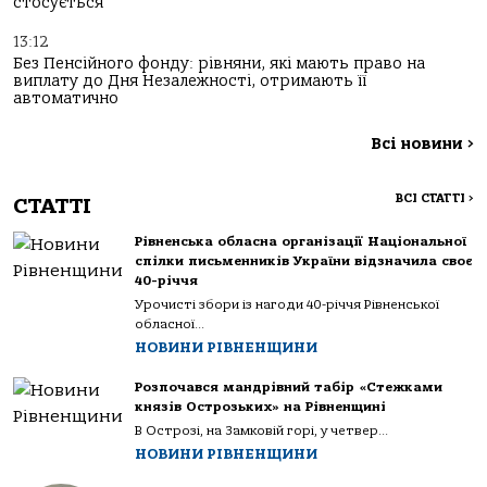
стосується
13:12
Без Пенсійного фонду: рівняни, які мають право на
виплату до Дня Незалежності, отримають її
автоматично
Всі новини
>
ВСІ СТАТТІ
>
СТАТТІ
Рівненська обласна організації Національної
спілки письменників України відзначила своє
40-річчя
Урочисті збори із нагоди 40-річчя Рівненської
обласної...
НОВИНИ РІВНЕНЩИНИ
Розпочався мандрівний табір «Стежками
князів Острозьких» на Рівненщині
В Острозі, на Замковій горі, у четвер...
НОВИНИ РІВНЕНЩИНИ