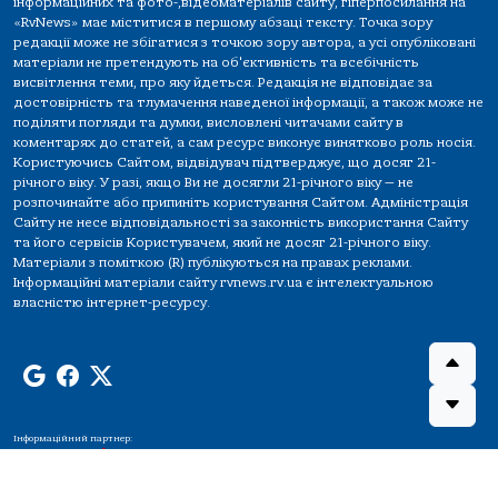
інформаційних та фото-,відеоматеріалів сайту, гіперпосилання на
«RvNews» має міститися в першому абзаці тексту. Точка зору
редакції може не збігатися з точкою зору автора, а усі опубліковані
матеріали не претендують на об'єктивність та всебічність
висвітлення теми, про яку йдеться. Редакція не відповідає за
достовірність та тлумачення наведеної інформації, а також може не
поділяти погляди та думки, висловлені читачами сайту в
коментарях до статей, а сам ресурс виконує винятково роль носія.
Користуючись Сайтом, відвідувач підтверджує, що досяг 21-
річного віку. У разі, якщо Ви не досягли 21-річного віку — не
розпочинайте або припиніть користування Сайтом. Адміністрація
Сайту не несе відповідальності за законність використання Сайту
та його сервісів Користувачем, який не досяг 21-річного віку.
Матеріали з поміткою (R) публікуються на правах реклами.
Інформаційні матеріали сайту rvnews.rv.ua є інтелектуальною
власністю інтернет-ресурсу.
Інформаційний партнер: