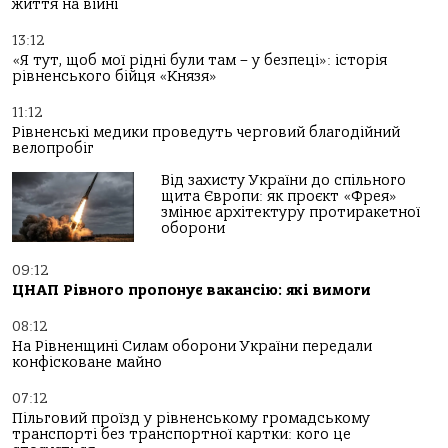
життя на війні
13:12
«Я тут, щоб мої рідні були там – у безпеці»: історія
рівненського бійця «Князя»
11:12
Рівненські медики проведуть черговий благодійний
велопробіг
Від захисту України до спільного
щита Європи: як проєкт «Фрея»
змінює архітектуру протиракетної
оборони
09:12
ЦНАП Рівного пропонує вакансію: які вимоги
08:12
На Рівненщині Силам оборони України передали
конфісковане майно
07:12
Пільговий проїзд у рівненському громадському
транспорті без транспортної картки: кого це