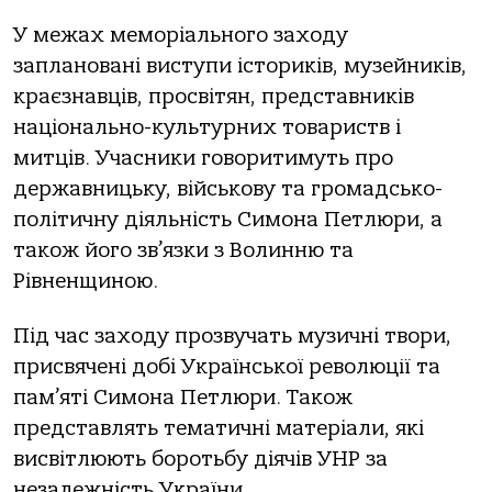
У межах меморіального заходу
заплановані виступи істориків, музейників,
краєзнавців, просвітян, представників
національно-культурних товариств і
митців. Учасники говоритимуть про
державницьку, військову та громадсько-
політичну діяльність Симона Петлюри, а
також його зв’язки з Волинню та
Рівненщиною.
Під час заходу прозвучать музичні твори,
присвячені добі Української революції та
пам’яті Симона Петлюри. Також
представлять тематичні матеріали, які
висвітлюють боротьбу діячів УНР за
незалежність України.