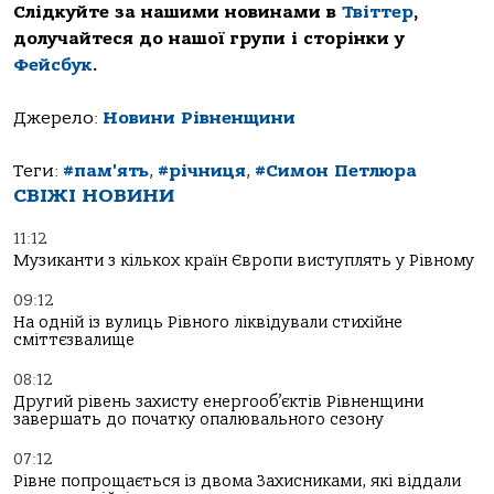
Слідкуйте за нашими новинами в
Твіттер
,
долучайтеся до нашої групи і сторінки у
Фейсбук
.
Джерело:
Новини Рівненщини
Теги:
#пам'ять
,
#річниця
,
#Симон Петлюра
СВІЖІ НОВИНИ
11:12
Музиканти з кількох країн Європи виступлять у Рівному
09:12
На одній із вулиць Рівного ліквідували стихійне
сміттєзвалище
08:12
Другий рівень захисту енергооб’єктів Рівненщини
завершать до початку опалювального сезону
07:12
Рівне попрощається із двома Захисниками, які віддали