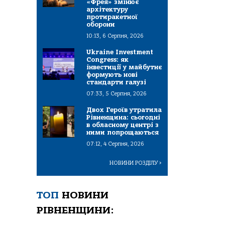
«Фрея» змінює
архітектуру
протиракетної
оборони
10:13, 6 Серпня, 2026
Ukraine Investment
Congress: як
інвестиції у майбутнє
формують нові
стандарти галузі
07:33, 5 Серпня, 2026
Двох Героїв утратила
Рівненщина: сьогодні
в обласному центрі з
ними попрощаються
07:12, 4 Серпня, 2026
НОВИНИ РОЗДІЛУ
>
ТОП
НОВИНИ
РІВНЕНЩИНИ: