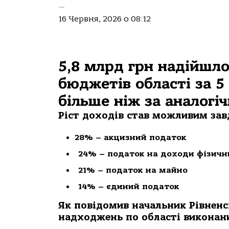
—
16 Червня, 2026 о 08:12
5,8 млрд грн надійшло
бюджетів області за 5
більше ніж за аналогіч
Ріст доходів став можливим зав
28% – акцизний податок
24% – податок на доходи фізичн
21% – податок на майно
14% – єдиний податок
Як повідомив начальник Рівнен
надходжень по області виконан