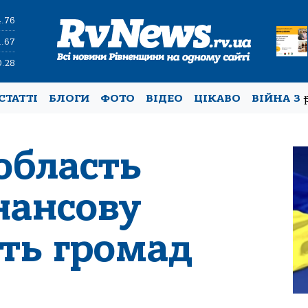
4.76
1.67
0.28
СТАТТІ
БЛОГИ
ФОТО
ВІДЕО
ЦІКАВО
ВІЙНА З
область
нансову
ть громад