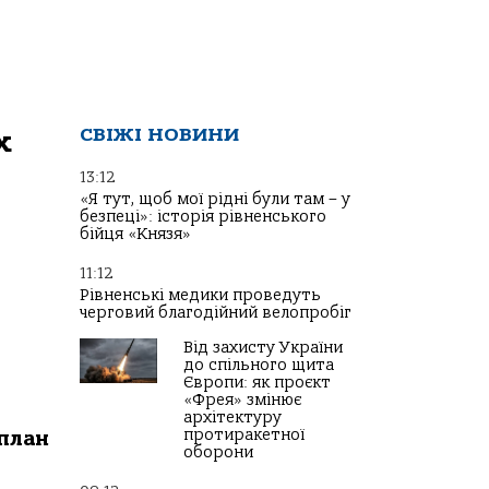
х
СВІЖІ НОВИНИ
13:12
«Я тут, щоб мої рідні були там – у
безпеці»: історія рівненського
бійця «Князя»
11:12
Рівненські медики проведуть
черговий благодійний велопробіг
Від захисту України
до спільного щита
Європи: як проєкт
«Фрея» змінює
архітектуру
протиракетної
 план
оборони