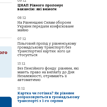
09:12
ЦНАП Рівного пропонує
вакансію: які вимоги
08:12
На Рівненщині Силам оборони
України передали конфісковане
майно
07:12
Пільговий проїзд у рівненському
громадському транспорті без
транспортної картки: кого це
ого
стосується
13:12
Без Пенсійного фонду: рівняни, які
мають право на виплату до Дня
Незалежності, отримають її
автоматично
11:12
Картка чи готівка? Як рівняни
розраховуються в громадському
транспорті з 1-го серпня