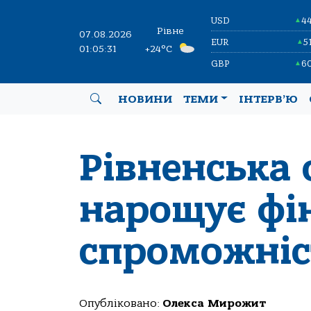
USD
4
▲
Рівне
07.08.2026
EUR
5
▲
01:05:32
+24°C
GBP
6
▲
НОВИНИ
ТЕМИ
ІНТЕРВ’Ю
Рівненська 
нарощує фі
спроможніс
Опубліковано:
Олекса Мирожит