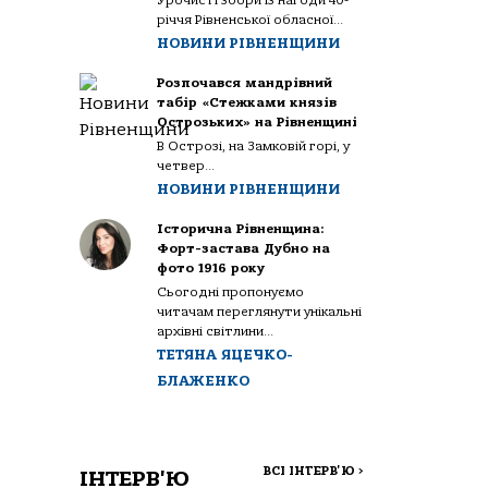
Урочисті збори із нагоди 40-
річчя Рівненської обласної...
НОВИНИ РІВНЕНЩИНИ
Розпочався мандрівний
табір «Стежками князів
Острозьких» на Рівненщині
В Острозі, на Замковій горі, у
четвер...
НОВИНИ РІВНЕНЩИНИ
Історична Рівненщина:
Форт-застава Дубно на
фото 1916 року
Сьогодні пропонуємо
читачам переглянути унікальні
архівні світлини...
ТЕТЯНА ЯЦЕЧКО-
БЛАЖЕНКО
ВСІ ІНТЕРВ'Ю
>
ІНТЕРВ'Ю