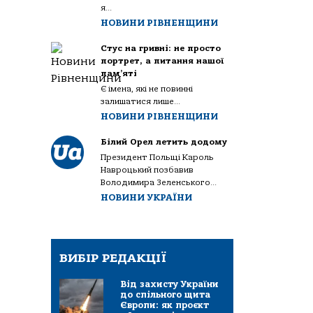
я...
НОВИНИ РІВНЕНЩИНИ
Стус на гривні: не просто
портрет, а питання нашої
пам’яті
Є імена, які не повинні
залишатися лише...
НОВИНИ РІВНЕНЩИНИ
Білий Орел летить додому
Президент Польщі Кароль
Навроцький позбавив
Володимира Зеленського...
НОВИНИ УКРАЇНИ
ВИБІР РЕДАКЦІЇ
Від захисту України
до спільного щита
Європи: як проєкт