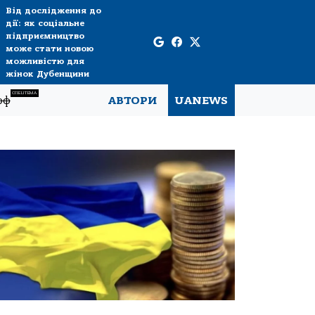
Від дослідження до
дії: як соціальне
підприємництво
може стати новою
можливістю для
жінок Дубенщини
СПЕЦТЕМА
рф
АВТОРИ
UANEWS