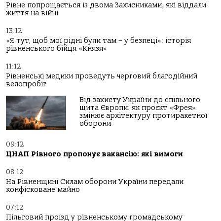
Рівне попрощається із двома Захисниками, які віддали
життя на війні
13:12
«Я тут, щоб мої рідні були там – у безпеці»: історія
рівненського бійця «Князя»
11:12
Рівненські медики проведуть черговий благодійний
велопробіг
Від захисту України до спільного
щита Європи: як проєкт «Фрея»
змінює архітектуру протиракетної
оборони
09:12
ЦНАП Рівного пропонує вакансію: які вимоги
08:12
На Рівненщині Силам оборони України передали
конфісковане майно
07:12
Пільговий проїзд у рівненському громадському