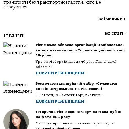
транспорті без транспортної картки: кого це
стосується
Всі новини
>
ВСІ СТАТТІ
>
СТАТТІ
Рівненська обласна організації Національної
спілки письменників України відзначила своє
40-річчя
Урочисті збори із нагоди 40-річчя Рівненської
обласної...
НОВИНИ РІВНЕНЩИНИ
Розпочався мандрівний табір «Стежками
князів Острозьких» на Рівненщині
В Острозі, на Замковій горі, у четвер...
НОВИНИ РІВНЕНЩИНИ
Історична Рівненщина: Форт-застава Дубно
на фото 1916 року
Сьогодні пропонуємо читачам переглянути
унікальні архівні світлини...