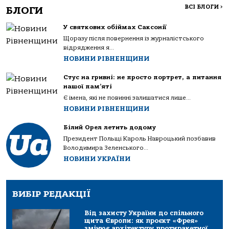
ВСІ БЛОГИ
>
БЛОГИ
У святкових обіймах Саксонії
Щоразу після повернення із журналістського
відрядження я...
НОВИНИ РІВНЕНЩИНИ
Стус на гривні: не просто портрет, а питання
нашої пам’яті
Є імена, які не повинні залишатися лише...
НОВИНИ РІВНЕНЩИНИ
Білий Орел летить додому
Президент Польщі Кароль Навроцький позбавив
Володимира Зеленського...
НОВИНИ УКРАЇНИ
ВИБІР РЕДАКЦІЇ
Від захисту України до спільного
щита Європи: як проєкт «Фрея»
змінює архітектуру протиракетної