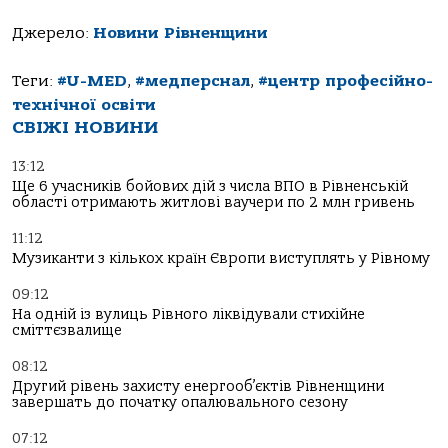
Джерело:
Новини Рівненщини
Теги:
#U-MED
,
#медперснал
,
#центр професійно-
технічної освіти
СВІЖІ НОВИНИ
13:12
Ще 6 учасників бойових дій з числа ВПО в Рівненській
області отримають житлові ваучери по 2 млн гривень
11:12
Музиканти з кількох країн Європи виступлять у Рівному
09:12
На одній із вулиць Рівного ліквідували стихійне
сміттєзвалище
08:12
Другий рівень захисту енергооб’єктів Рівненщини
завершать до початку опалювального сезону
07:12