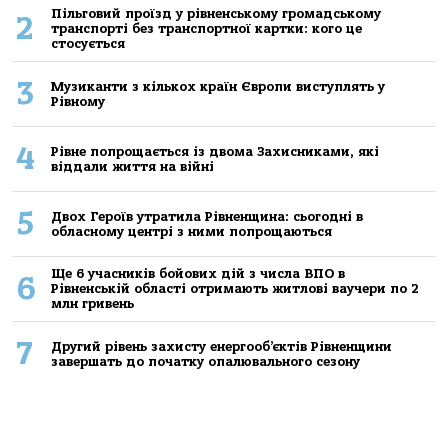
Пільговий проїзд у рівненському громадському
2
транспорті без транспортної картки: кого це
стосується
3
Музиканти з кількох країн Європи виступлять у
Рівному
4
Рівне попрощається із двома Захисниками, які
віддали життя на війні
5
Двох Героїв утратила Рівненщина: сьогодні в
обласному центрі з ними попрощаються
Ще 6 учасників бойових дій з числа ВПО в
6
Рівненській області отримають житлові ваучери по 2
млн гривень
7
Другий рівень захисту енергооб’єктів Рівненщини
завершать до початку опалювального сезону