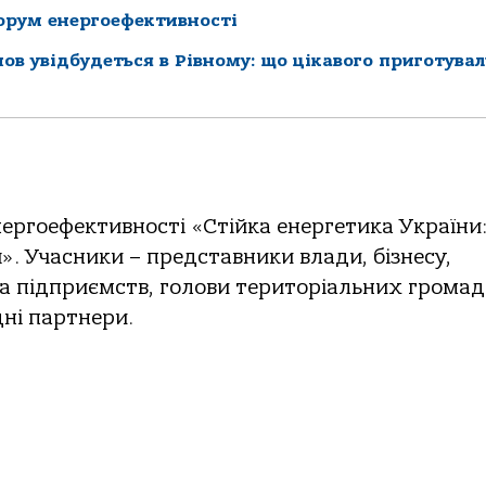
Форум енергоефективності
в увідбудеться в Рівному: що цікавого приготува
нергоефективності «Стійка енергетика України
». Учасники – представники влади, бізнесу,
а підприємств, голови територіальних громад
ні партнери.