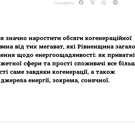
Поширити:
ся значно наростити обсяги когенераційної
овина від тих мегават, які Рівненщина загал
чення щодо енергоощадливості: як приватні
жетної сфери та прості споживачі все біль
ті саме завдяки когенерації, а також
жерела енергії, зокрема, сонячної.