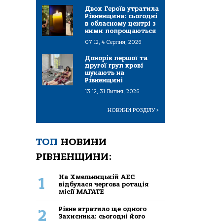
Двох Героїв утратила
Рівненщина: сьогодні
в обласному центрі з
ними попрощаються
07:12, 4 Серпня, 2026
Донорів першої та
другої груп крові
шукають на
Рівненщині
13:12, 31 Липня, 2026
НОВИНИ РОЗДІЛУ
>
ТОП
НОВИНИ
РІВНЕНЩИНИ:
На Хмельницькій АЕС
1
відбулася чергова ротація
місії МАГАТЕ
Рівне втратило ще одного
2
Захисника: сьогодні його