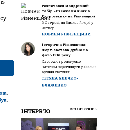
із
Розпочався мандрівний
табір «Стежками князів
Острозьких» на Рівненщині
есу
В Острозі, на Замковій горі, у
четвер...
НОВИНИ РІВНЕНЩИНИ
Історична Рівненщина:
Форт-застава Дубно на
фото 1916 року
Сьогодні пропонуємо
читачам переглянути унікальні
архівні світлини...
ТЕТЯНА ЯЦЕЧКО-
БЛАЖЕНКО
com
.
бук
.
ВСІ ІНТЕРВ'Ю
>
ІНТЕРВ'Ю