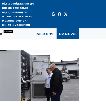
Від дослідження до
дії: як соціальне
підприємництво
може стати новою
можливістю для
жінок Дубенщини
СПЕЦТЕМА
рф
АВТОРИ
UANEWS