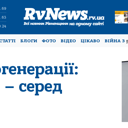
4.69
1.63
0.24
СТАТТІ
БЛОГИ
ФОТО
ВІДЕО
ЦІКАВО
ВІЙНА З
генерації:
 – серед