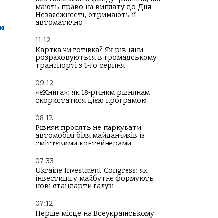
мають право на виплату до Дня
Незалежності, отримають її
автоматично
ли
11:12
Картка чи готівка? Як рівняни
розраховуються в громадському
транспорті з 1-го серпня
09:12
«єКнига»: як 18-річним рівнянам
:
скористатися цією програмою
08:12
Рівнян просять не паркувати
автомобілі біля майданчиків із
сміттєвими контейнерами
07:33
Ukraine Investment Congress: як
інвестиції у майбутнє формують
нові стандарти галузі
07:12
Перше місце на Всеукраїнському