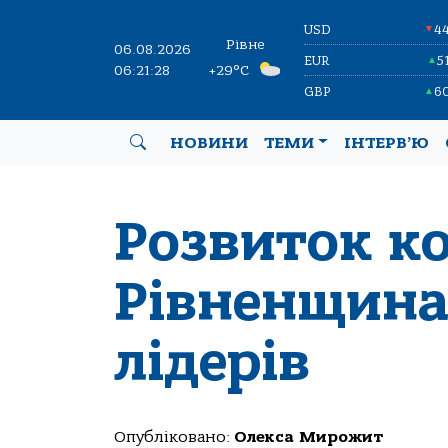
USD
4
▼
Рівне
06.08.2026
EUR
5
▲
06:21:29
+29°C
GBP
6
▲
НОВИНИ
ТЕМИ
ІНТЕРВ’Ю
Розвиток ко
Рівненщина
лідерів
Опубліковано:
Олекса Мирожит