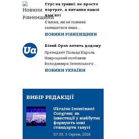
Стус на гривні: не просто
портрет, а питання нашої
пам’яті
Є імена, які не повинні
залишатися лише...
НОВИНИ РІВНЕНЩИНИ
Білий Орел летить додому
Президент Польщі Кароль
Навроцький позбавив
Володимира Зеленського...
НОВИНИ УКРАЇНИ
ВИБІР РЕДАКЦІЇ
Ukraine Investment
Congress: як
інвестиції у майбутнє
формують нові
стандарти галузі
07:33, 5 Серпня, 2026