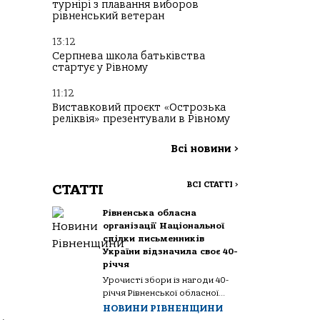
турнірі з плавання виборов
рівненський ветеран
13:12
Серпнева школа батьківства
стартує у Рівному
11:12
Виставковий проєкт «Острозька
реліквія» презентували в Рівному
Всі новини
>
ВСІ СТАТТІ
>
СТАТТІ
Рівненська обласна
організації Національної
спілки письменників
України відзначила своє 40-
річчя
Урочисті збори із нагоди 40-
річчя Рівненської обласної...
НОВИНИ РІВНЕНЩИНИ