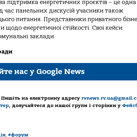
ова підтримка енергетичних проєктів – це одна 
ід час панельних дискусій учасники також
цього питання. Представники приватного бізн
 щодо енергетичної стійкості. Свої кейси
омунальні заклади.
ради
йте нас у Google News
 Пишіть на електронну адресу
rvnews.rv.ua@gmail.
ттер
, долучайтеся до нашої групи і сторінки у
Фейс
ія
,
#форум