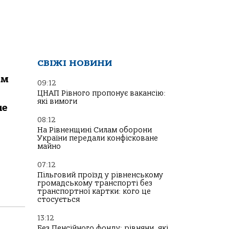
СВІЖІ НОВИНИ
ом
09:12
ЦНАП Рівного пропонує вакансію:
які вимоги
ше
08:12
На Рівненщині Силам оборони
України передали конфісковане
майно
07:12
Пільговий проїзд у рівненському
громадському транспорті без
транспортної картки: кого це
стосується
13:12
Без Пенсійного фонду: рівняни, які