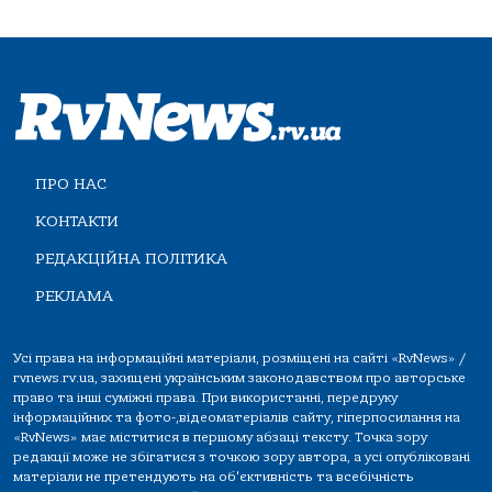
ПРО НАС
КОНТАКТИ
РЕДАКЦІЙНА ПОЛІТИКА
РЕКЛАМА
Усі права на інформаційні матеріали, розміщені на сайті «RvNews» /
rvnews.rv.ua, захищені українським законодавством про авторське
право та інші суміжні права. При використанні, передруку
інформаційних та фото-,відеоматеріалів сайту, гіперпосилання на
«RvNews» має міститися в першому абзаці тексту. Точка зору
редакції може не збігатися з точкою зору автора, а усі опубліковані
матеріали не претендують на об'єктивність та всебічність