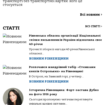
транспорті без транспортної картки: кого це
стосується
Всі новини
>
ВСІ СТАТТІ
>
СТАТТІ
Рівненська обласна організації Національної
спілки письменників України відзначила своє
40-річчя
Урочисті збори із нагоди 40-річчя Рівненської
обласної...
НОВИНИ РІВНЕНЩИНИ
Розпочався мандрівний табір «Стежками
князів Острозьких» на Рівненщині
В Острозі, на Замковій горі, у четвер...
НОВИНИ РІВНЕНЩИНИ
Історична Рівненщина: Форт-застава Дубно
на фото 1916 року
Сьогодні пропонуємо читачам переглянути
унікальні архівні світлини...