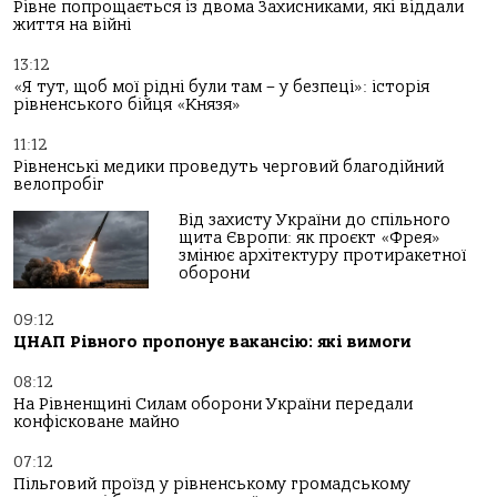
Рівне попрощається із двома Захисниками, які віддали
життя на війні
13:12
«Я тут, щоб мої рідні були там – у безпеці»: історія
рівненського бійця «Князя»
11:12
Рівненські медики проведуть черговий благодійний
велопробіг
Від захисту України до спільного
щита Європи: як проєкт «Фрея»
змінює архітектуру протиракетної
оборони
09:12
ЦНАП Рівного пропонує вакансію: які вимоги
08:12
На Рівненщині Силам оборони України передали
конфісковане майно
07:12
Пільговий проїзд у рівненському громадському