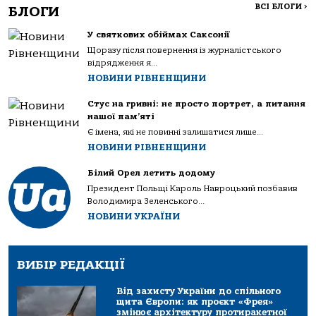
ВСІ БЛОГИ
>
БЛОГИ
У святкових обіймах Саксонії
Щоразу після повернення із журналістського
відрядження я...
НОВИНИ РІВНЕНЩИНИ
Стус на гривні: не просто портрет, а питання
нашої пам’яті
Є імена, які не повинні залишатися лише...
НОВИНИ РІВНЕНЩИНИ
Білий Орел летить додому
Президент Польщі Кароль Навроцький позбавив
Володимира Зеленського...
НОВИНИ УКРАЇНИ
ВИБІР РЕДАКЦІЇ
Від захисту України до спільного
щита Європи: як проєкт «Фрея»
змінює архітектуру протиракетної