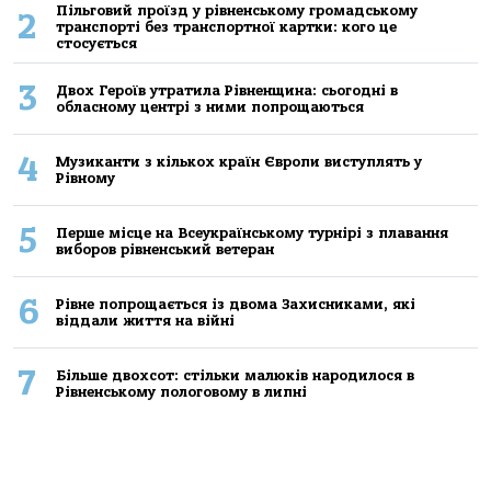
Пільговий проїзд у рівненському громадському
2
транспорті без транспортної картки: кого це
стосується
3
Двох Героїв утратила Рівненщина: сьогодні в
обласному центрі з ними попрощаються
4
Музиканти з кількох країн Європи виступлять у
Рівному
5
Перше місце на Всеукраїнському турнірі з плавання
виборов рівненський ветеран
6
Рівне попрощається із двома Захисниками, які
віддали життя на війні
7
Більше двохсот: стільки малюків народилося в
Рівненському пологовому в липні