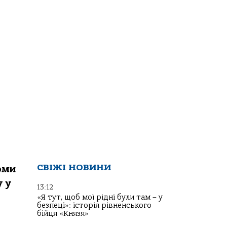
СВІЖІ НОВИНИ
рми
у у
13:12
«Я тут, щоб мої рідні були там – у
безпеці»: історія рівненського
бійця «Князя»