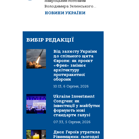
Навроцький позбавив
Володимира Зеленського...
НОВИНИ УКРАЇНИ
ВИБІР РЕДАКЦІЇ
Від захисту України
до спільного щита
Європи: як проєкт
«Фрея» змінює
архітектуру
протиракетної
оборони
10:13, 6 Серпня, 2026
Ukraine Investment
Congress: як
інвестиції у майбутнє
формують нові
стандарти галузі
07:33, 5 Серпня, 2026
Двох Героїв утратила
Рівненщина: сьогодні