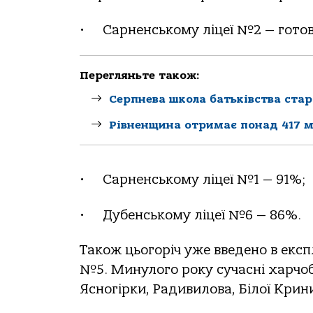
• Сарненському ліцеї №2 — готовн
Перегляньте також:
Серпнева школа батьківства стар
Рівненщина отримає понад 417 м
• Сарненському ліцеї №1 — 91%;
• Дубенському ліцеї №6 — 86%.
Також цьогоріч уже введено в екс
№5. Минулого року сучасні харчо
Ясногірки, Радивилова, Білої Крин