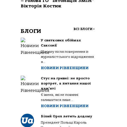
– голова ГО “Інтонація ЗМІН”
Вікторія Костюк
ВСІ БЛОГИ
>
БЛОГИ
У святкових обіймах
Саксонії
Щоразу після повернення із
журналістського відрядження
я...
НОВИНИ РІВНЕНЩИНИ
Стус на гривні: не просто
портрет, а питання нашої
пам’яті
Є імена, які не повинні
залишатися лише...
НОВИНИ РІВНЕНЩИНИ
Білий Орел летить додому
Президент Польщі Кароль