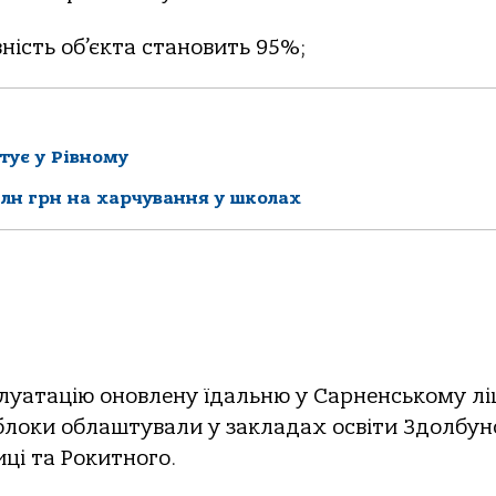
ість об’єкта становить 95%;
тує у Рівному
лн грн на харчування у школах
плуатацію оновлену їдальню у Сарненському лі
блоки облаштували у закладах освіти Здолбун
иці та Рокитного.