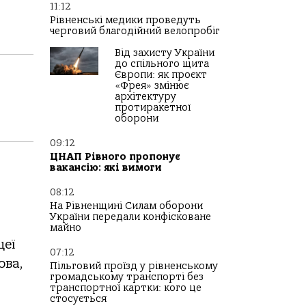
11:12
Рівненські медики проведуть
черговий благодійний велопробіг
Від захисту України
до спільного щита
Європи: як проєкт
«Фрея» змінює
архітектуру
протиракетної
оборони
09:12
ЦНАП Рівного пропонує
вакансію: які вимоги
08:12
На Рівненщині Силам оборони
України передали конфісковане
майно
цеї
07:12
ова,
Пільговий проїзд у рівненському
громадському транспорті без
транспортної картки: кого це
стосується