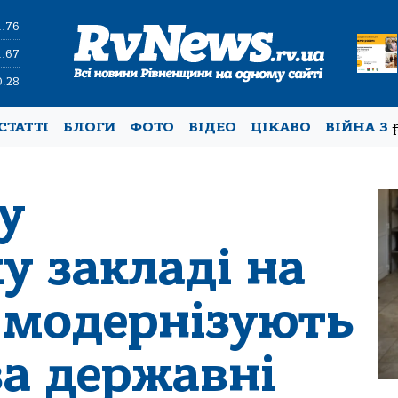
4.76
1.67
0.28
СТАТТІ
БЛОГИ
ФОТО
ВІДЕО
ЦІКАВО
ВІЙНА З
у
у закладі на
 модернізують
за державні