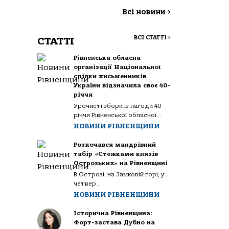
Всі новини
>
ВСІ СТАТТІ
>
СТАТТІ
Рівненська обласна
організації Національної
спілки письменників
України відзначила своє 40-
річчя
Урочисті збори із нагоди 40-
річчя Рівненської обласної...
НОВИНИ РІВНЕНЩИНИ
Розпочався мандрівний
табір «Стежками князів
Острозьких» на Рівненщині
В Острозі, на Замковій горі, у
четвер...
НОВИНИ РІВНЕНЩИНИ
Історична Рівненщина:
Форт-застава Дубно на