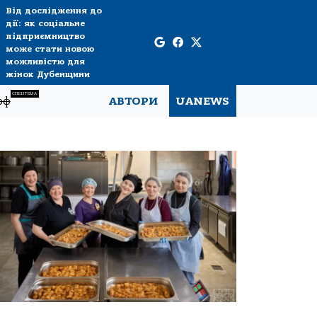
Від дослідження до
дії: як соціальне
підприємництво
може стати новою
можливістю для
жінок Дубенщини
СПЕЦТЕМА
рф
АВТОРИ
UANEWS