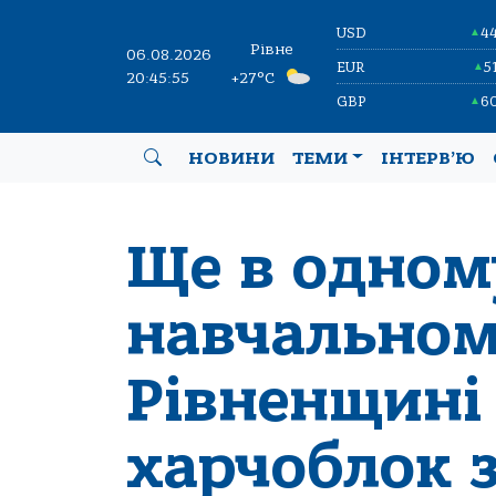
USD
4
▲
Рівне
06.08.2026
EUR
5
▲
20:45:56
+27°C
GBP
6
▲
НОВИНИ
ТЕМИ
ІНТЕРВ’Ю
Ще в одном
навчальном
Рівненщині
харчоблок 