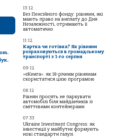
13:12
Без Пенсійного фонду: рівняни, які
мають право на виплату до Дня
Незалежності, отримають її
автоматично
11:12
Картка чи готівка? Як рівняни
розраховуються в громадському
com
.
транспорті з 1-го серпня
бук
.
09:12
«єКнига»: як 18-річним рівнянам
скористатися цією програмою
08:12
Рівнян просять не паркувати
автомобілі біля майданчиків із
сміттєвими контейнерами
07:33
Ukraine Investment Congress: як
інвестиції у майбутнє формують
нові стандарти галузі