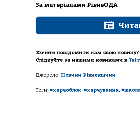
За матеріалами РівнеОДА
Чита
Хочете повідомити нам свою новину?
Слідкуйте за нашими новинами в
Тві
Джерело:
Новини Рівненщини
Теги:
#харчоблок
,
#харчування
,
#школ