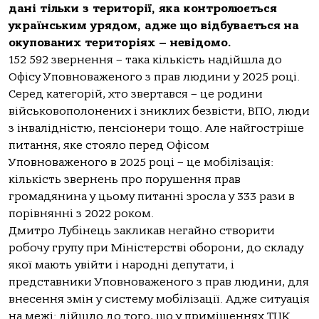
дані тільки з території, яка контролюється
українським урядом, адже що відбувається на
окупованих територіях – невідомо.
152 592 звернення – така кількість надійшла до
Офісу Уповноваженого з прав людини у 2025 році.
Серед категорій, хто звертався – це родини
військовополонених і зниклих безвісти, ВПО, люди
з інвалідністю, пенсіонери тощо. Але найгостріше
питання, яке стояло перед Офісом
Уповноваженого в 2025 році – це мобілізація:
кількість звернень про порушення прав
громадянина у цьому питанні зросла у 333 рази в
порівнянні з 2022 роком.
Дмитро Лубінець закликав негайно створити
робочу групу при Міністерстві оборони, до складу
якої мають увійти і народні депутати, і
представники Уповноваженого з прав людини, для
внесення змін у систему мобілізації. Адже ситуація
на межі: дійшло до того, що у приміщеннях ТЦК