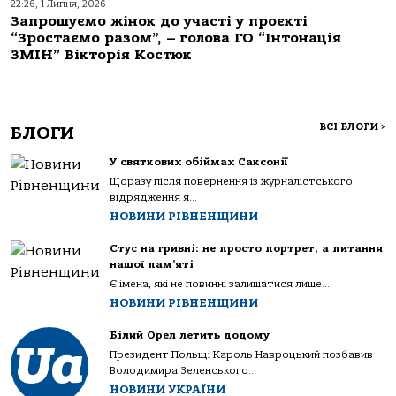
22:26, 1 Липня, 2026
Запрошуємо жінок до участі у проєкті
“Зростаємо разом”, – голова ГО “Інтонація
ЗМІН” Вікторія Костюк
ВСІ БЛОГИ
>
БЛОГИ
У святкових обіймах Саксонії
Щоразу після повернення із журналістського
відрядження я...
НОВИНИ РІВНЕНЩИНИ
Стус на гривні: не просто портрет, а питання
нашої пам’яті
Є імена, які не повинні залишатися лише...
НОВИНИ РІВНЕНЩИНИ
Білий Орел летить додому
Президент Польщі Кароль Навроцький позбавив
Володимира Зеленського...
НОВИНИ УКРАЇНИ