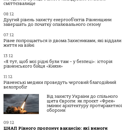
сміттєзвалище
08:12
Другий рівень захисту енергооб’єктів Рівненщини
завершать до початку опалювального сезону
07:12
Рівне попрощається із двома Захисниками, які віддали
життя на війні
13:12
«Я тут, щоб мої рідні були там – у безпеці»: історія
рівненського бійця «Князя»
11:12
Рівненські медики проведуть черговий благодійний
велопробіг
Від захисту України до спільного
щита Європи: як проєкт «Фрея»
змінює архітектуру протиракетної
оборони
09:12
ЦНАП Рівного пропонує вакансію: які вимоги