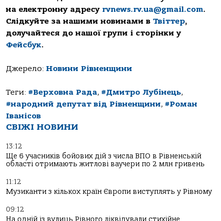
на електронну адресу
rvnews.rv.ua@gmail.com
.
Слідкуйте за нашими новинами в
Твіттер
,
долучайтеся до нашої групи і сторінки у
Фейсбук
.
Джерело:
Новини Рівненщини
Теги:
#Верховна Рада
,
#Дмитро Лубінець
,
#народний депутат від Рівненщини
,
#Роман
Іванісов
СВІЖІ НОВИНИ
13:12
Ще 6 учасників бойових дій з числа ВПО в Рівненській
області отримають житлові ваучери по 2 млн гривень
11:12
Музиканти з кількох країн Європи виступлять у Рівному
09:12
На одній із вулиць Рівного ліквідували стихійне