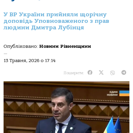
У ВР України прийняли щорічну
доповідь Уповноваженого з прав
людини Дмитра Лубінця
Опубліковано:
Новини Рівненщини
—
13 Травня, 2026 о 17:14
Поширити: