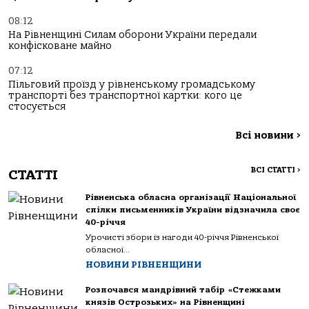
08:12
На Рівненщині Силам оборони України передали
конфісковане майно
07:12
Пільговий проїзд у рівненському громадському
транспорті без транспортної картки: кого це
стосується
Всі новини
>
ВСІ СТАТТІ
>
СТАТТІ
Рівненська обласна організації Національної
спілки письменників України відзначила своє
40-річчя
Урочисті збори із нагоди 40-річчя Рівненської
обласної...
НОВИНИ РІВНЕНЩИНИ
Розпочався мандрівний табір «Стежками
князів Острозьких» на Рівненщині