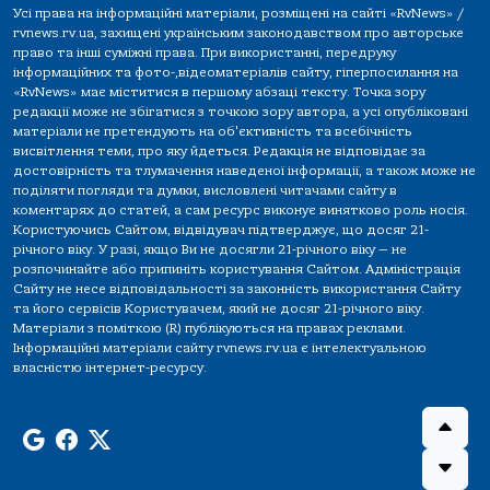
Усі права на інформаційні матеріали, розміщені на сайті «RvNews» /
rvnews.rv.ua, захищені українським законодавством про авторське
право та інші суміжні права. При використанні, передруку
інформаційних та фото-,відеоматеріалів сайту, гіперпосилання на
«RvNews» має міститися в першому абзаці тексту. Точка зору
редакції може не збігатися з точкою зору автора, а усі опубліковані
матеріали не претендують на об'єктивність та всебічність
висвітлення теми, про яку йдеться. Редакція не відповідає за
достовірність та тлумачення наведеної інформації, а також може не
поділяти погляди та думки, висловлені читачами сайту в
коментарях до статей, а сам ресурс виконує винятково роль носія.
Користуючись Сайтом, відвідувач підтверджує, що досяг 21-
річного віку. У разі, якщо Ви не досягли 21-річного віку — не
розпочинайте або припиніть користування Сайтом. Адміністрація
Сайту не несе відповідальності за законність використання Сайту
та його сервісів Користувачем, який не досяг 21-річного віку.
Матеріали з поміткою (R) публікуються на правах реклами.
Інформаційні матеріали сайту rvnews.rv.ua є інтелектуальною
власністю інтернет-ресурсу.