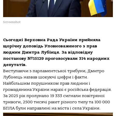
Screenshot
Сьогодні Верховна Рада України прийняла
щорічну доповідь Уповноваженого з прав
людини Дмитра Лубінця. За відповідну
постанову №15129 проголосували 314 народних
депутатів.
Виступаючи з парламентської трибуни, Дмитро
Лубінець назвав шокуючі цифри і факти.
Найбільшим порушником прав людини і
громадянина України наразі є російська федерація.
За 2025 рік пролунало 19 333 сигнали повітряної
тривоги, 2500 тисячі ракет різного типу та 100 000
БПЛА були направлені на міста і села України.