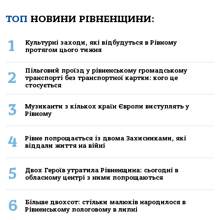
ТОП
НОВИНИ РІВНЕНЩИНИ:
1
Культурні заходи, які відбудуться в Рівному
протягом цього тижня
Пільговий проїзд у рівненському громадському
2
транспорті без транспортної картки: кого це
стосується
3
Музиканти з кількох країн Європи виступлять у
Рівному
4
Рівне попрощається із двома Захисниками, які
віддали життя на війні
5
Двох Героїв утратила Рівненщина: сьогодні в
обласному центрі з ними попрощаються
6
Більше двохсот: стільки малюків народилося в
Рівненському пологовому в липні