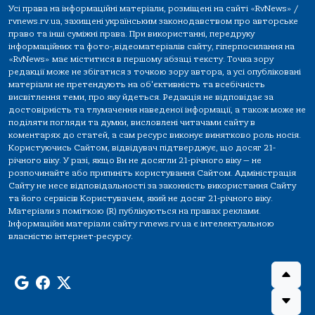
Усі права на інформаційні матеріали, розміщені на сайті «RvNews» /
rvnews.rv.ua, захищені українським законодавством про авторське
право та інші суміжні права. При використанні, передруку
інформаційних та фото-,відеоматеріалів сайту, гіперпосилання на
«RvNews» має міститися в першому абзаці тексту. Точка зору
редакції може не збігатися з точкою зору автора, а усі опубліковані
матеріали не претендують на об'єктивність та всебічність
висвітлення теми, про яку йдеться. Редакція не відповідає за
достовірність та тлумачення наведеної інформації, а також може не
поділяти погляди та думки, висловлені читачами сайту в
коментарях до статей, а сам ресурс виконує винятково роль носія.
Користуючись Сайтом, відвідувач підтверджує, що досяг 21-
річного віку. У разі, якщо Ви не досягли 21-річного віку — не
розпочинайте або припиніть користування Сайтом. Адміністрація
Сайту не несе відповідальності за законність використання Сайту
та його сервісів Користувачем, який не досяг 21-річного віку.
Матеріали з поміткою (R) публікуються на правах реклами.
Інформаційні матеріали сайту rvnews.rv.ua є інтелектуальною
власністю інтернет-ресурсу.