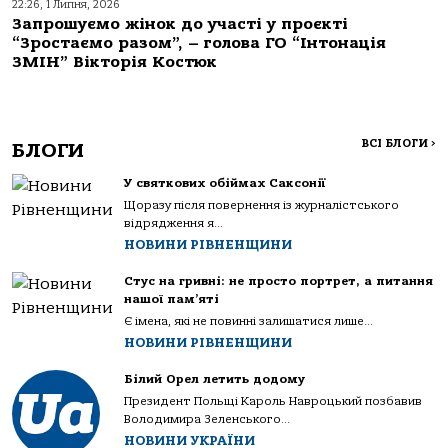
22:26, 1 Липня, 2026
Запрошуємо жінок до участі у проєкті
“Зростаємо разом”, – голова ГО “Інтонація
ЗМІН” Вікторія Костюк
ВСІ БЛОГИ
>
БЛОГИ
У святкових обіймах Саксонії
Щоразу після повернення із журналістського
відрядження я...
НОВИНИ РІВНЕНЩИНИ
Стус на гривні: не просто портрет, а питання
нашої пам’яті
Є імена, які не повинні залишатися лише...
НОВИНИ РІВНЕНЩИНИ
Білий Орел летить додому
Президент Польщі Кароль Навроцький позбавив
Володимира Зеленського...
НОВИНИ УКРАЇНИ