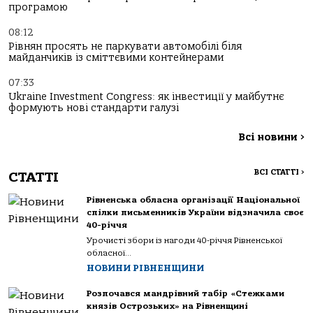
програмою
08:12
Рівнян просять не паркувати автомобілі біля
майданчиків із сміттєвими контейнерами
07:33
Ukraine Investment Congress: як інвестиції у майбутнє
формують нові стандарти галузі
Всі новини
>
ВСІ СТАТТІ
>
СТАТТІ
Рівненська обласна організації Національної
спілки письменників України відзначила своє
40-річчя
Урочисті збори із нагоди 40-річчя Рівненської
обласної...
НОВИНИ РІВНЕНЩИНИ
Розпочався мандрівний табір «Стежками
князів Острозьких» на Рівненщині