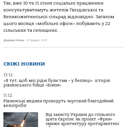
Так, вже 10 та 11 січня соціальні працівники
консультуватимуть жителів Гвіздівської та
Великожитинської сільрад відповідно. Загалом
цього місяця «мобільні офіси» побувають у 22
сільських та селищних...
Дарина Ясна
-
31 Грудня, 2017
СВІЖІ НОВИНИ
13:12
«Я тут, щоб мої рідні були там – у безпеці»: історія
рівненського бійця «Князя»
11:12
Рівненські медики проведуть черговий благодійний
велопробіг
Від захисту України до спільного
щита Європи: як проєкт «Фрея»
змінює архітектуру протиракетної