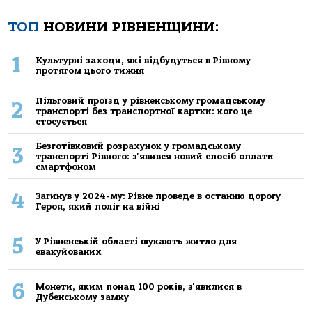
ТОП
НОВИНИ РІВНЕНЩИНИ:
1
Культурні заходи, які відбудуться в Рівному
протягом цього тижня
Пільговий проїзд у рівненському громадському
2
транспорті без транспортної картки: кого це
стосується
Безготівковий розрахунок у громадському
3
транспорті Рівного: з'явився новий спосіб оплати
смартфоном
4
Загинув у 2024-му: Рівне проведе в останню дорогу
Героя, який поліг на війні
5
У Рівненській області шукають житло для
евакуйованих
6
Монети, яким понад 100 років, з'явилися в
Дубенському замку