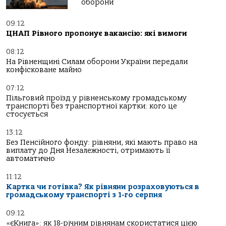
оборони
09:12
ЦНАП Рівного пропонує вакансію: які вимоги
08:12
На Рівненщині Силам оборони України передали
конфісковане майно
07:12
Пільговий проїзд у рівненському громадському
транспорті без транспортної картки: кого це
стосується
13:12
Без Пенсійного фонду: рівняни, які мають право на
виплату до Дня Незалежності, отримають її
автоматично
11:12
Картка чи готівка? Як рівняни розраховуються в
громадському транспорті з 1-го серпня
09:12
«єКнига»: як 18-річним рівнянам скористатися цією