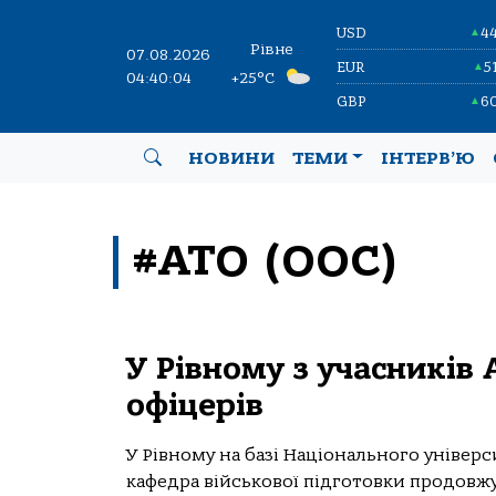
USD
4
▲
Рівне
07.08.2026
EUR
5
▲
04:40:04
+25°C
GBP
6
▲
НОВИНИ
ТЕМИ
ІНТЕРВ’Ю
#АТО (ООС)
У Рівному з учасників
офіцерів
У Рівному на базі Національного уніве
кафедра військової підготовки продовжу