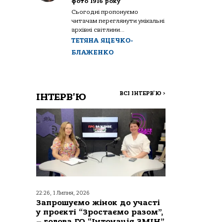
фото 1916 року
Сьогодні пропонуємо
читачам переглянути унікальні
архівні світлини...
ТЕТЯНА ЯЦЕЧКО-
БЛАЖЕНКО
ВСІ ІНТЕРВ'Ю
>
ІНТЕРВ'Ю
22:26, 1 Липня, 2026
Запрошуємо жінок до участі
у проєкті “Зростаємо разом”,
– голова ГО “Інтонація ЗМІН”