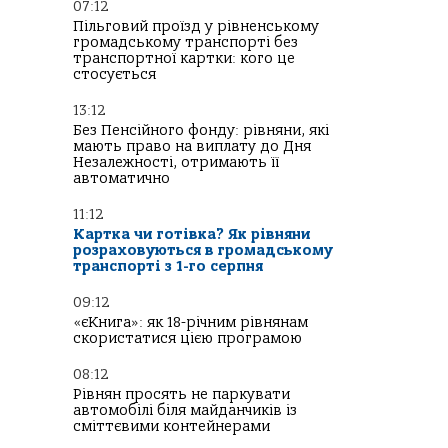
07:12
Пільговий проїзд у рівненському
громадському транспорті без
транспортної картки: кого це
стосується
13:12
Без Пенсійного фонду: рівняни, які
мають право на виплату до Дня
Незалежності, отримають її
автоматично
11:12
Картка чи готівка? Як рівняни
розраховуються в громадському
транспорті з 1-го серпня
09:12
«єКнига»: як 18-річним рівнянам
скористатися цією програмою
08:12
Рівнян просять не паркувати
автомобілі біля майданчиків із
сміттєвими контейнерами