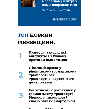
в обласному центрі з
ними попрощаються
07:12, 4 Серпня, 2026
НОВИНИ РОЗДІЛУ
>
ТОП
НОВИНИ
РІВНЕНЩИНИ:
Культурні заходи, які
1
відбудуться в Рівному
протягом цього тижня
Пільговий проїзд у
рівненському громадському
2
транспорті без
транспортної картки: кого
це стосується
Безготівковий розрахунок у
3
громадському транспорті
Рівного: з'явився новий
спосіб оплати смартфоном