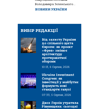
Володимира Зеленського...
НОВИНИ УКРАЇНИ
ВИБІР РЕДАКЦІЇ
Від захисту України
до спільного щита
Європи: як проєкт
«Фрея» змінює
архітектуру
протиракетної
оборони
10:13, 6 Серпня, 2026
Ukraine Investment
Congress: як
інвестиції у майбутнє
формують нові
стандарти галузі
07:33, 5 Серпня, 2026
Двох Героїв утратила
Рівненщина: сьогодні