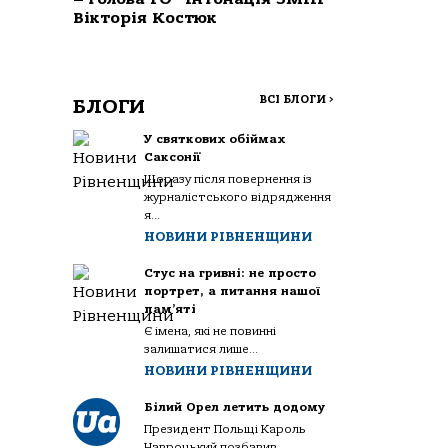
Вікторія Костюк
ВСІ БЛОГИ
>
БЛОГИ
У святкових обіймах
Саксонії
Щоразу після повернення із
журналістського відрядження
я...
НОВИНИ РІВНЕНЩИНИ
Стус на гривні: не просто
портрет, а питання нашої
пам’яті
Є імена, які не повинні
залишатися лише...
НОВИНИ РІВНЕНЩИНИ
Білий Орел летить додому
Президент Польщі Кароль
Навроцький позбавив