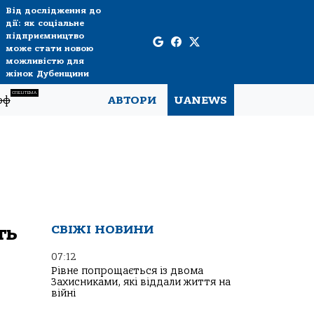
Від дослідження до
дії: як соціальне
підприємництво
може стати новою
можливістю для
жінок Дубенщини
СПЕЦТЕМА
рф
АВТОРИ
UANEWS
ть
СВІЖІ НОВИНИ
07:12
Рівне попрощається із двома
Захисниками, які віддали життя на
війні