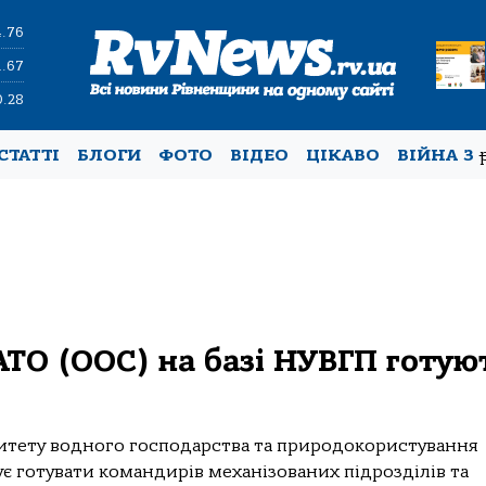
4.76
1.67
0.28
СТАТТІ
БЛОГИ
ФОТО
ВІДЕО
ЦІКАВО
ВІЙНА З
 АТО (ООС) на базі НУВГП готую
рситету водного господарства та природокористування
є готувати командирів механізованих підрозділів та