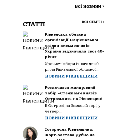
Всі новини
>
ВСІ СТАТТІ
>
СТАТТІ
Рівненська обласна
організації Національної
спілки письменників
України відзначила своє 40-
річчя
Урочисті збори із нагоди 40-
річчя Рівненської обласної...
НОВИНИ РІВНЕНЩИНИ
Розпочався мандрівний
табір «Стежками князів
Острозьких» на Рівненщині
В Острозі, на Замковій горі, у
четвер...
НОВИНИ РІВНЕНЩИНИ
Історична Рівненщина:
Форт-застава Дубно на