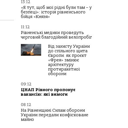
13:12
«Я тут, щоб мої рідні були там – у
безпеці»: історія рівненського
бійця «Князя»
11:12
Рівненські медики проведуть
черговий благодійний велопробіг
Від захисту України
до спільного щита
Європи: як проєкт
«Фрея» змінює
архітектуру
протиракетної
оборони
09:12
ЦНАП Рівного пропонує
вакансію: які вимоги
08:12
На Рівненщині Силам оборони
України передали конфісковане
майно