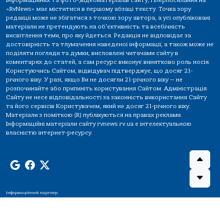
інформаційних та фото-,відеоматеріалів сайту, гіперпосилання на
«RvNews» має міститися в першому абзаці тексту. Точка зору
редакції може не збігатися з точкою зору автора, а усі опубліковані
матеріали не претендують на об'єктивність та всебічність
висвітлення теми, про яку йдеться. Редакція не відповідає за
достовірність та тлумачення наведеної інформації, а також може не
поділяти погляди та думки, висловлені читачами сайту в
коментарях до статей, а сам ресурс виконує винятково роль носія.
Користуючись Сайтом, відвідувач підтверджує, що досяг 21-
річного віку. У разі, якщо Ви не досягли 21-річного віку — не
розпочинайте або припиніть користування Сайтом. Адміністрація
Сайту не несе відповідальності за законність використання Сайту
та його сервісів Користувачем, який не досяг 21-річного віку.
Матеріали з поміткою (R) публікуються на правах реклами.
Інформаційні матеріали сайту rvnews.rv.ua є інтелектуальною
власністю інтернет-ресурсу.
Інформаційний партнер: