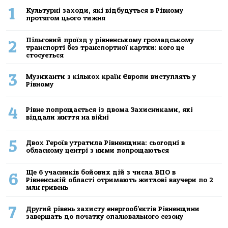
1
Культурні заходи, які відбудуться в Рівному
протягом цього тижня
Пільговий проїзд у рівненському громадському
2
транспорті без транспортної картки: кого це
стосується
3
Музиканти з кількох країн Європи виступлять у
Рівному
4
Рівне попрощається із двома Захисниками, які
віддали життя на війні
5
Двох Героїв утратила Рівненщина: сьогодні в
обласному центрі з ними попрощаються
Ще 6 учасників бойових дій з числа ВПО в
6
Рівненській області отримають житлові ваучери по 2
млн гривень
7
Другий рівень захисту енергооб’єктів Рівненщини
завершать до початку опалювального сезону