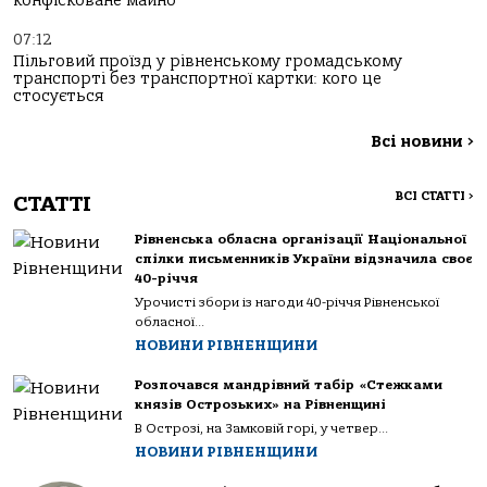
конфісковане майно
07:12
Пільговий проїзд у рівненському громадському
транспорті без транспортної картки: кого це
стосується
Всі новини
>
ВСІ СТАТТІ
>
СТАТТІ
Рівненська обласна організації Національної
спілки письменників України відзначила своє
40-річчя
Урочисті збори із нагоди 40-річчя Рівненської
обласної...
НОВИНИ РІВНЕНЩИНИ
Розпочався мандрівний табір «Стежками
князів Острозьких» на Рівненщині
В Острозі, на Замковій горі, у четвер...
НОВИНИ РІВНЕНЩИНИ