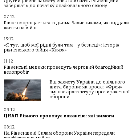
Другий рівень захисту енергооб’єктів Рівненщини
завершать до початку опалювального сезону
07:12
Рівне попрощається із двома Захисниками, які віддали
життя на війні
13:12
«Я тут, щоб мої рідні були там – у безпеці»: історія
рівненського бійця «Князя»
11:12
Рівненські медики проведуть черговий благодійний
велопробіг
Від захисту України до спільного
щита Європи: як проєкт «Фрея»
змінює архітектуру протиракетної
оборони
09:12
ЦНАП Рівного пропонує вакансію: які вимоги
08:12
На Рівненщині Силам оборони України передали