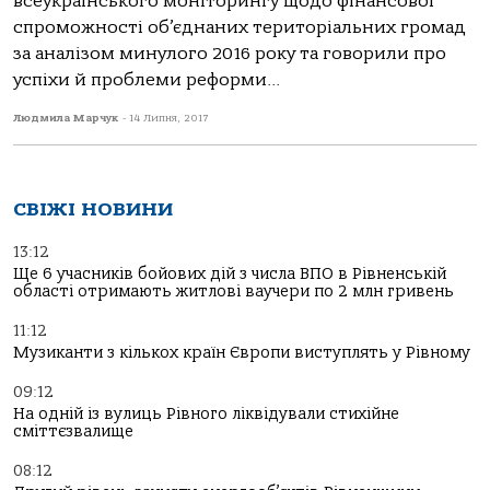
всеукраїнського моніторингу щодо фінансової
спроможності об’єднаних територіальних громад
за аналізом минулого 2016 року та говорили про
успіхи й проблеми реформи...
Людмила Марчук
-
14 Липня, 2017
СВІЖІ НОВИНИ
13:12
Ще 6 учасників бойових дій з числа ВПО в Рівненській
області отримають житлові ваучери по 2 млн гривень
11:12
Музиканти з кількох країн Європи виступлять у Рівному
09:12
На одній із вулиць Рівного ліквідували стихійне
сміттєзвалище
08:12