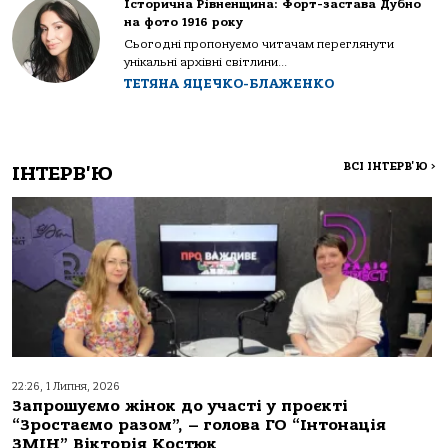
Історична Рівненщина: Форт-застава Дубно
на фото 1916 року
Сьогодні пропонуємо читачам переглянути
унікальні архівні світлини...
ТЕТЯНА ЯЦЕЧКО-БЛАЖЕНКО
ВСІ ІНТЕРВ'Ю
>
ІНТЕРВ'Ю
22:26, 1 Липня, 2026
Запрошуємо жінок до участі у проєкті
“Зростаємо разом”, – голова ГО “Інтонація
ЗМІН” Вікторія Костюк