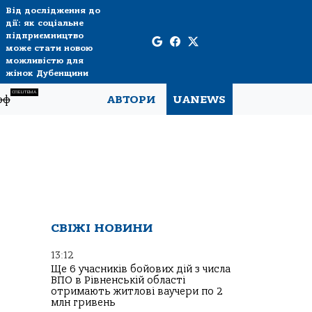
Від дослідження до
дії: як соціальне
підприємництво
може стати новою
можливістю для
жінок Дубенщини
СПЕЦТЕМА
рф
АВТОРИ
UANEWS
СВІЖІ НОВИНИ
13:12
Ще 6 учасників бойових дій з числа
ВПО в Рівненській області
отримають житлові ваучери по 2
млн гривень