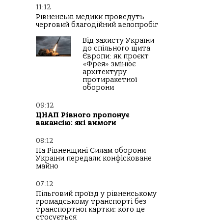
11:12
Рівненські медики проведуть
черговий благодійний велопробіг
Від захисту України
до спільного щита
Європи: як проєкт
«Фрея» змінює
архітектуру
протиракетної
оборони
09:12
ЦНАП Рівного пропонує
вакансію: які вимоги
08:12
На Рівненщині Силам оборони
України передали конфісковане
майно
07:12
Пільговий проїзд у рівненському
громадському транспорті без
транспортної картки: кого це
стосується