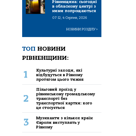
Рівненщина: сьогодні
в обласному центрі з
ними попрощаються
07:12, 4 Серпня, 2026
НОВИНИ РОЗДІЛУ
>
ТОП
НОВИНИ
РІВНЕНЩИНИ:
Культурні заходи, які
1
відбудуться в Рівному
протягом цього тижня
Пільговий проїзд у
рівненському громадському
2
транспорті без
транспортної картки: кого
це стосується
Музиканти з кількох країн
3
Європи виступлять у
Рівному