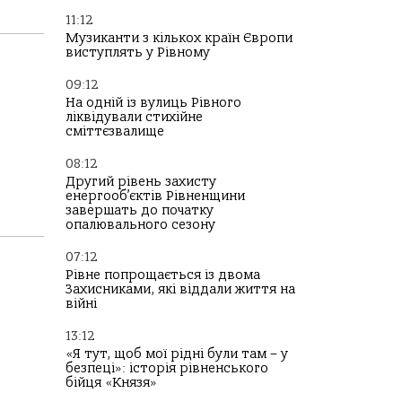
11:12
Музиканти з кількох країн Європи
виступлять у Рівному
09:12
На одній із вулиць Рівного
ліквідували стихійне
сміттєзвалище
08:12
Другий рівень захисту
енергооб’єктів Рівненщини
завершать до початку
опалювального сезону
07:12
Рівне попрощається із двома
Захисниками, які віддали життя на
війні
13:12
«Я тут, щоб мої рідні були там – у
безпеці»: історія рівненського
бійця «Князя»