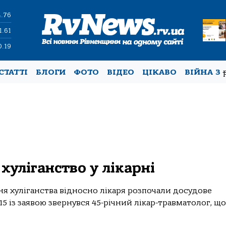
4.76
1.61
0.19
СТАТТІ
БЛОГИ
ФОТО
ВІДЕО
ЦІКАВО
ВІЙНА З
хуліганство у лікарні
ня хуліганства відносно лікаря розпочали досудове
:15 із заявою звернувся 45-річний лікар-травматолог, що