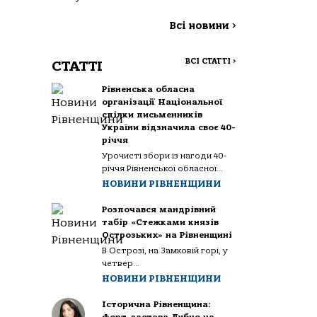
Всі новини
>
ВСІ СТАТТІ
>
СТАТТІ
Рівненська обласна
організації Національної
спілки письменників
України відзначила своє 40-
річчя
Урочисті збори із нагоди 40-
річчя Рівненської обласної...
НОВИНИ РІВНЕНЩИНИ
Розпочався мандрівний
табір «Стежками князів
Острозьких» на Рівненщині
В Острозі, на Замковій горі, у
четвер...
НОВИНИ РІВНЕНЩИНИ
Історична Рівненщина: