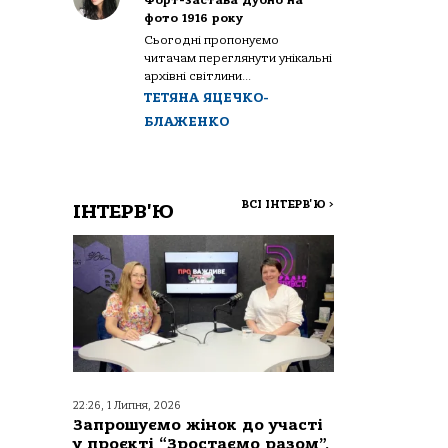
Форт-застава Дубно на
фото 1916 року
Сьогодні пропонуємо
читачам переглянути унікальні
архівні світлини...
ТЕТЯНА ЯЦЕЧКО-
БЛАЖЕНКО
ВСІ ІНТЕРВ'Ю
>
ІНТЕРВ'Ю
22:26, 1 Липня, 2026
Запрошуємо жінок до участі
у проєкті “Зростаємо разом”,