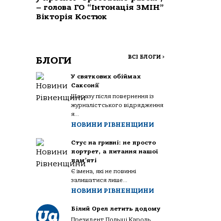
– голова ГО “Інтонація ЗМІН”
Вікторія Костюк
ВСІ БЛОГИ
>
БЛОГИ
У святкових обіймах
Саксонії
Щоразу після повернення із
журналістського відрядження
я...
НОВИНИ РІВНЕНЩИНИ
Стус на гривні: не просто
портрет, а питання нашої
пам’яті
Є імена, які не повинні
залишатися лише...
НОВИНИ РІВНЕНЩИНИ
Білий Орел летить додому
Президент Польщі Кароль