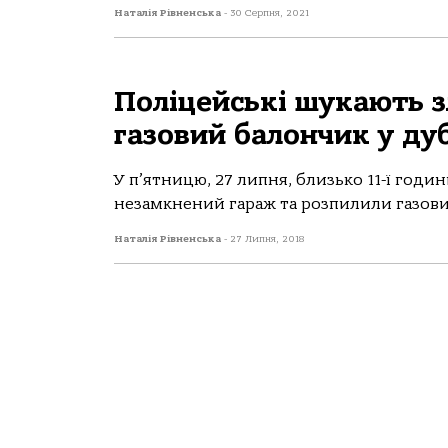
Наталія Рівненська
-
30 Серпня, 2021
Поліцейські шукають з
газовий балончик у ду
У п’ятницю, 27 липня, близько 11-ї годи
незамкнений гараж та розпилили газовий
Наталія Рівненська
-
27 Липня, 2018