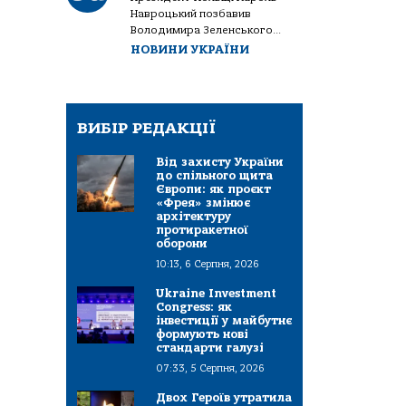
Навроцький позбавив
Володимира Зеленського...
НОВИНИ УКРАЇНИ
ВИБІР РЕДАКЦІЇ
Від захисту України
до спільного щита
Європи: як проєкт
«Фрея» змінює
архітектуру
протиракетної
оборони
10:13, 6 Серпня, 2026
Ukraine Investment
Congress: як
інвестиції у майбутнє
формують нові
стандарти галузі
07:33, 5 Серпня, 2026
Двох Героїв утратила