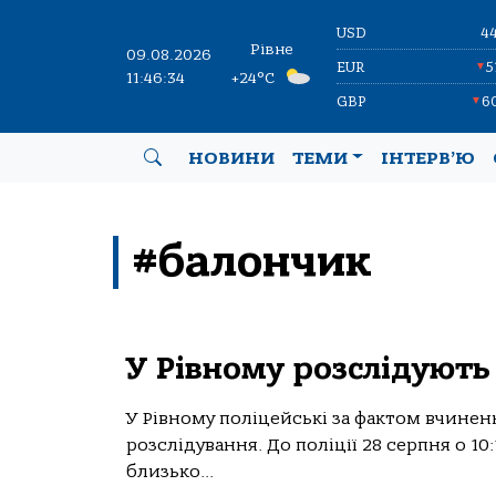
USD
4
Рівне
09.08.2026
EUR
5
▼
11:46:34
+24°C
GBP
6
▼
НОВИНИ
ТЕМИ
ІНТЕРВ’Ю
#балончик
У Рівному розслідують 
У Рівному поліцейські за фактом вчинен
розслідування. До поліції 28 серпня о 10
близько...