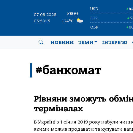
USD
4
▲
Рівне
07.08.2026
EUR
5
▲
03:58:15
+24°C
GBP
6
▲
НОВИНИ
ТЕМИ
ІНТЕРВ’Ю
#банкомат
Рівняни зможуть обмі
терміналах
В Україні з 1 січня 2019 року набули чин
якими можна продавати та купувати валют