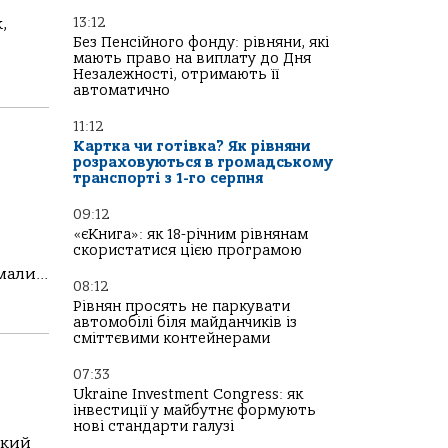
13:12
,
Без Пенсійного фонду: рівняни, які
мають право на виплату до Дня
Незалежності, отримають її
автоматично
11:12
Картка чи готівка? Як рівняни
розраховуються в громадському
транспорті з 1-го серпня
09:12
«єКнига»: як 18-річним рівнянам
скористатися цією програмою
али...
08:12
Рівнян просять не паркувати
автомобілі біля майданчиків із
сміттєвими контейнерами
07:33
Ukraine Investment Congress: як
інвестиції у майбутнє формують
нові стандарти галузі
який