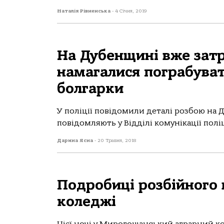
Наталія Рівненська
-
4 Січня, 2019
На Дубенщині вже затр
намагалися пограбува
болгарки
У поліції повідомили деталі розбою на Д
повідомляють у Відділі комунікації поліці
Дарина Ясна
-
20 Травня, 2018
Подробиці розбійного
коледжі