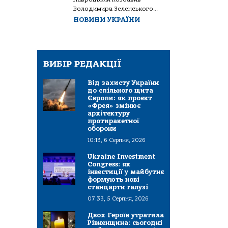
Володимира Зеленського...
НОВИНИ УКРАЇНИ
ВИБІР РЕДАКЦІЇ
Від захисту України
до спільного щита
Європи: як проєкт
«Фрея» змінює
архітектуру
протиракетної
оборони
10:13, 6 Серпня, 2026
Ukraine Investment
Congress: як
інвестиції у майбутнє
формують нові
стандарти галузі
07:33, 5 Серпня, 2026
Двох Героїв утратила
Рівненщина: сьогодні