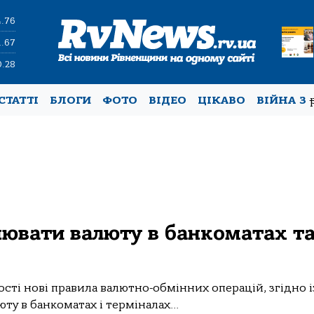
4.76
1.67
0.28
СТАТТІ
БЛОГИ
ФОТО
ВІДЕО
ЦІКАВО
ВІЙНА З
нювати валюту в банкоматах т
ності нові правила валютно-обмінних операцій, згідно і
у в банкоматах і терміналах...