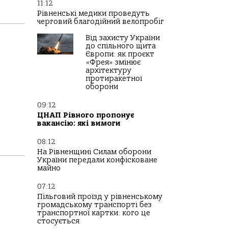
11:12
Рівненські медики проведуть
черговий благодійний велопробіг
Від захисту України
до спільного щита
Європи: як проєкт
«Фрея» змінює
архітектуру
протиракетної
оборони
09:12
ЦНАП Рівного пропонує
вакансію: які вимоги
08:12
На Рівненщині Силам оборони
України передали конфісковане
майно
07:12
Пільговий проїзд у рівненському
громадському транспорті без
транспортної картки: кого це
стосується