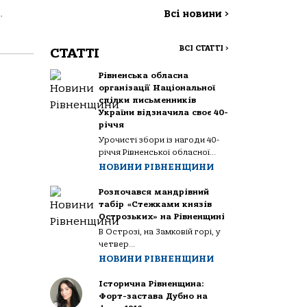
.
Всі новини
>
ВСІ СТАТТІ
>
СТАТТІ
Рівненська обласна
організації Національної
спілки письменників
України відзначила своє 40-
річчя
Урочисті збори із нагоди 40-
річчя Рівненської обласної...
НОВИНИ РІВНЕНЩИНИ
Розпочався мандрівний
табір «Стежками князів
Острозьких» на Рівненщині
В Острозі, на Замковій горі, у
четвер...
НОВИНИ РІВНЕНЩИНИ
Історична Рівненщина:
Форт-застава Дубно на