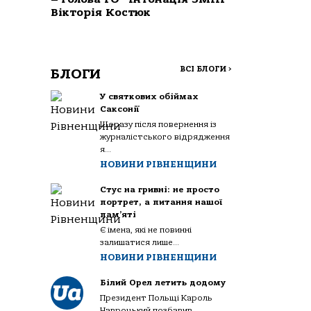
Вікторія Костюк
ВСІ БЛОГИ
>
БЛОГИ
У святкових обіймах
Саксонії
Щоразу після повернення із
журналістського відрядження
я...
НОВИНИ РІВНЕНЩИНИ
Стус на гривні: не просто
портрет, а питання нашої
пам’яті
Є імена, які не повинні
залишатися лише...
НОВИНИ РІВНЕНЩИНИ
Білий Орел летить додому
Президент Польщі Кароль
Навроцький позбавив