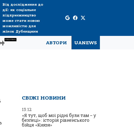
Від дослідження до
дії: як соціальне
підприємництво
може стати новою
можливістю для
жінок Дубенщини
СПЕЦТЕМА
рф
АВТОРИ
UANEWS
а
СВІЖІ НОВИНИ
13:12
«Я тут, щоб мої рідні були там – у
безпеці»: історія рівненського
з
бійця «Князя»