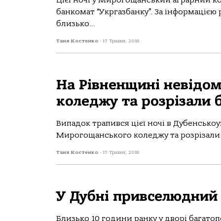
Цієї ночі у Мирогощанський аграрний ко
банкомат “Укргазбанку”. За інформацією 
близько...
Таня Костенко
-
17 Травня, 2018
На Рівненщині невідо
коледжу та розрізали 
Випадок трапився цієї ночі в Дубенсько
Мирогощанського коледжу та розрізали б
Таня Костенко
-
17 Травня, 2018
У Дубні привселюдний 
Близько 10 години ранку у дворі багато