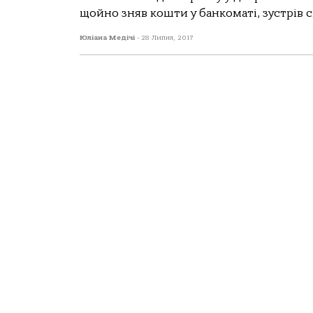
щойно зняв кошти у банкоматі, зустрів 
Юліана Медічі
-
28 Липня, 2017