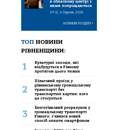
в обласному центрі з
ними попрощаються
07:12, 4 Серпня, 2026
НОВИНИ РОЗДІЛУ
>
ТОП
НОВИНИ
РІВНЕНЩИНИ:
Культурні заходи, які
1
відбудуться в Рівному
протягом цього тижня
Пільговий проїзд у
рівненському громадському
2
транспорті без
транспортної картки: кого
це стосується
Безготівковий розрахунок у
3
громадському транспорті
Рівного: з'явився новий
спосіб оплати смартфоном