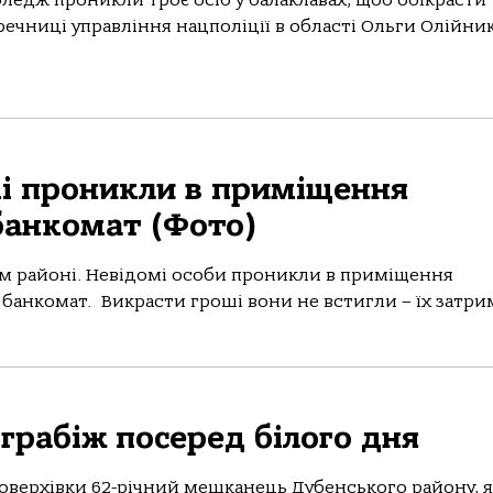
ледж проникли троє осіб у балаклавах, щоб обікрасти
речниці управління нацполіції в області Ольги Олійник
мі проникли в приміщення
банкомат (Фото)
ум районі. Невідомі особи проникли в приміщення
анкомат. Викрасти гроші вони не встигли – їх затрим
грабіж посеред білого дня
поверхівки 62-річний мешканець Дубенського району, 