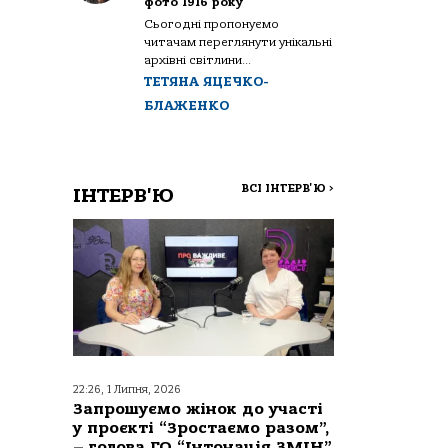
фото 1916 року
Сьогодні пропонуємо
читачам переглянути унікальні
архівні світлини...
ТЕТЯНА ЯЦЕЧКО-
БЛАЖЕНКО
ВСІ ІНТЕРВ'Ю
>
ІНТЕРВ'Ю
22:26, 1 Липня, 2026
Запрошуємо жінок до участі
у проєкті “Зростаємо разом”,
– голова ГО “Інтонація ЗМІН”