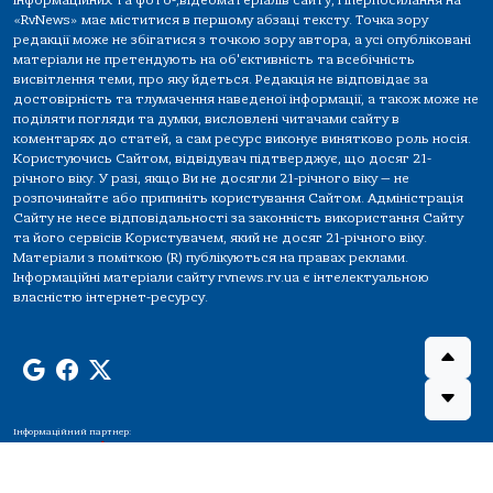
інформаційних та фото-,відеоматеріалів сайту, гіперпосилання на
«RvNews» має міститися в першому абзаці тексту. Точка зору
редакції може не збігатися з точкою зору автора, а усі опубліковані
матеріали не претендують на об'єктивність та всебічність
висвітлення теми, про яку йдеться. Редакція не відповідає за
достовірність та тлумачення наведеної інформації, а також може не
поділяти погляди та думки, висловлені читачами сайту в
коментарях до статей, а сам ресурс виконує винятково роль носія.
Користуючись Сайтом, відвідувач підтверджує, що досяг 21-
річного віку. У разі, якщо Ви не досягли 21-річного віку — не
розпочинайте або припиніть користування Сайтом. Адміністрація
Сайту не несе відповідальності за законність використання Сайту
та його сервісів Користувачем, який не досяг 21-річного віку.
Матеріали з поміткою (R) публікуються на правах реклами.
Інформаційні матеріали сайту rvnews.rv.ua є інтелектуальною
власністю інтернет-ресурсу.
Інформаційний партнер: