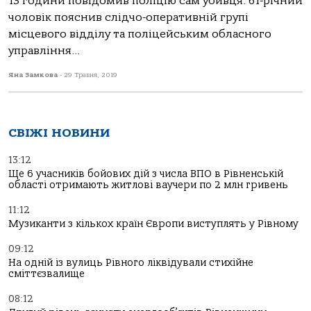
13 години повідомив поліцію сам убивця. 61-річний
чоловік пояснив слідчо-оперативній групі
місцевого відділу та поліцейським обласного
управління...
Яна Замкова
-
29 Травня, 2019
СВІЖІ НОВИНИ
13:12
Ще 6 учасників бойових дій з числа ВПО в Рівненській
області отримають житлові ваучери по 2 млн гривень
11:12
Музиканти з кількох країн Європи виступлять у Рівному
09:12
На одній із вулиць Рівного ліквідували стихійне
сміттєзвалище
08:12