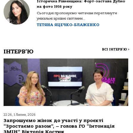
Історична Рівненщина: Форт-застава Дубно
на фото 1916 року
Сьогодні пропонуємо читачам переглянути
унікальні архівні світлини...
ТЕТЯНА ЯЦЕЧКО-БЛАЖЕНКО
ВСІ ІНТЕРВ'Ю
>
ІНТЕРВ'Ю
22:26, 1 Липня, 2026
Запрошуємо жінок до участі у проєкті
“Зростаємо разом”, – голова ГО “Інтонація
ЗМІН” Вікторія Костюк