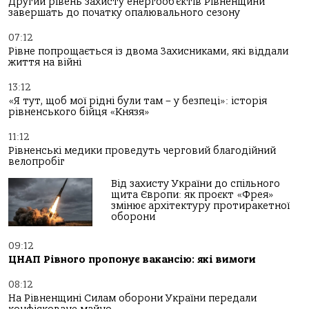
Другий рівень захисту енергооб’єктів Рівненщини
завершать до початку опалювального сезону
07:12
Рівне попрощається із двома Захисниками, які віддали
життя на війні
13:12
«Я тут, щоб мої рідні були там – у безпеці»: історія
рівненського бійця «Князя»
11:12
Рівненські медики проведуть черговий благодійний
велопробіг
Від захисту України до спільного
щита Європи: як проєкт «Фрея»
змінює архітектуру протиракетної
оборони
09:12
ЦНАП Рівного пропонує вакансію: які вимоги
08:12
На Рівненщині Силам оборони України передали