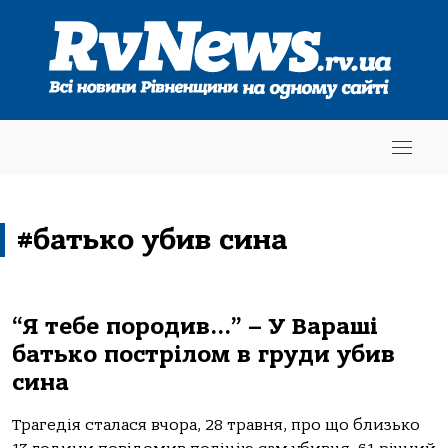
#батько убив сина
“Я тебе породив…” – У Вараші
батько пострілом в груди убив
сина
Трагедія сталася вчора, 28 травня, про що близько