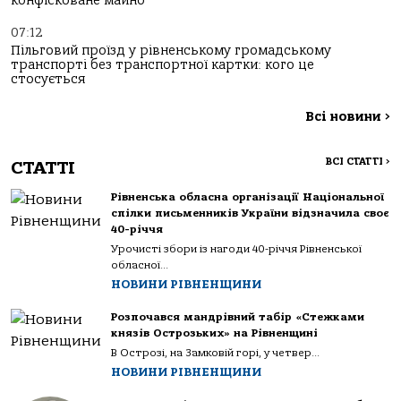
конфісковане майно
07:12
Пільговий проїзд у рівненському громадському
транспорті без транспортної картки: кого це
стосується
Всі новини
>
ВСІ СТАТТІ
>
СТАТТІ
Рівненська обласна організації Національної
спілки письменників України відзначила своє
40-річчя
Урочисті збори із нагоди 40-річчя Рівненської
обласної...
НОВИНИ РІВНЕНЩИНИ
Розпочався мандрівний табір «Стежками
князів Острозьких» на Рівненщині
В Острозі, на Замковій горі, у четвер...
НОВИНИ РІВНЕНЩИНИ