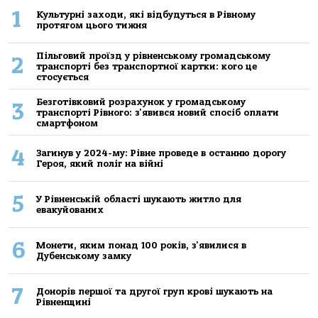
1
Культурні заходи, які відбудуться в Рівному
протягом цього тижня
Пільговий проїзд у рівненському громадському
2
транспорті без транспортної картки: кого це
стосується
Безготівковий розрахунок у громадському
3
транспорті Рівного: з'явився новий спосіб оплати
смартфоном
4
Загинув у 2024-му: Рівне проведе в останню дорогу
Героя, який поліг на війні
5
У Рівненській області шукають житло для
евакуйованих
6
Монети, яким понад 100 років, з'явилися в
Дубенському замку
7
Донорів першої та другої груп крові шукають на
Рівненщині