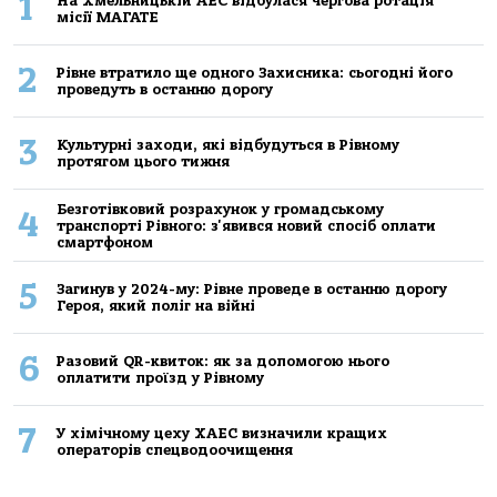
1
На Хмельницькій АЕС відбулася чергова ротація
місії МАГАТЕ
2
Рівне втратило ще одного Захисника: сьогодні його
проведуть в останню дорогу
3
Культурні заходи, які відбудуться в Рівному
протягом цього тижня
Безготівковий розрахунок у громадському
4
транспорті Рівного: з'явився новий спосіб оплати
смартфоном
5
Загинув у 2024-му: Рівне проведе в останню дорогу
Героя, який поліг на війні
6
Разовий QR-квиток: як за допомогою нього
оплатити проїзд у Рівному
7
У хімічному цеху ХАЕС визначили кращих
операторів спецводоочищення