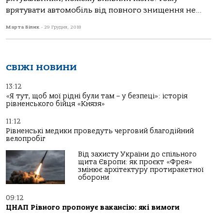
врятувати автомобіль від повного знищення не...
Марта Білик
-
29 Грудня, 2018
СВІЖІ НОВИНИ
13:12
«Я тут, щоб мої рідні були там – у безпеці»: історія
рівненського бійця «Князя»
11:12
Рівненські медики проведуть черговий благодійний
велопробіг
Від захисту України до спільного
щита Європи: як проєкт «Фрея»
змінює архітектуру протиракетної
оборони
09:12
ЦНАП Рівного пропонує вакансію: які вимоги