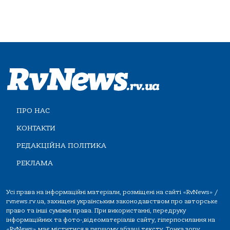
ПРО НАС
КОНТАКТИ
РЕДАКЦІЙНА ПОЛІТИКА
РЕКЛАМА
Усі права на інформаційні матеріали, розміщені на сайті «RvNews» /
rvnews.rv.ua, захищені українським законодавством про авторське
право та інші суміжні права. При використанні, передруку
інформаційних та фото-,відеоматеріалів сайту, гіперпосилання на
«RvNews» має міститися в першому абзаці тексту. Точка зору