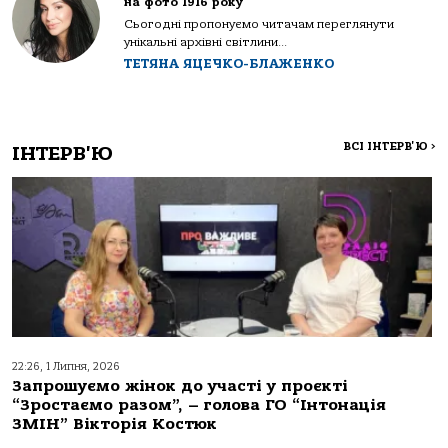
на фото 1916 року
Сьогодні пропонуємо читачам переглянути
унікальні архівні світлини...
ТЕТЯНА ЯЦЕЧКО-БЛАЖЕНКО
ВСІ ІНТЕРВ'Ю
>
ІНТЕРВ'Ю
22:26, 1 Липня, 2026
Запрошуємо жінок до участі у проєкті
“Зростаємо разом”, – голова ГО “Інтонація
ЗМІН” Вікторія Костюк