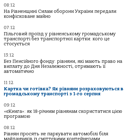
08:12
На Рівненщині Силам оборони України передали
конфісковане майно
07:12
Пільговий проїзд у рівненському громадському
транспорті без транспортної картки: кого це
стосується
13:12
Без Пенсійного фонду: рівняни, які мають право на
виплату до Дня Незалежності, отримають її
автоматично
11:12
Картка чи готівка? Як рівняни розраховуються в
громадському транспорті з 1-го серпня
09:12
«єКнига»: як 18-річним рівнянам скористатися цією
програмою
08:12
Рівнян просять не паркувати автомобілі біля
майданчиків із сміттєвими контейнерами