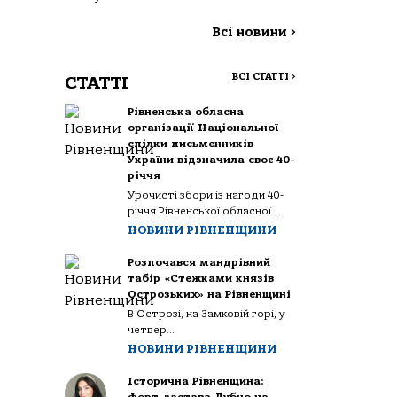
Всі новини
>
ВСІ СТАТТІ
>
СТАТТІ
Рівненська обласна
організації Національної
спілки письменників
України відзначила своє 40-
річчя
Урочисті збори із нагоди 40-
річчя Рівненської обласної...
НОВИНИ РІВНЕНЩИНИ
Розпочався мандрівний
табір «Стежками князів
Острозьких» на Рівненщині
В Острозі, на Замковій горі, у
четвер...
НОВИНИ РІВНЕНЩИНИ
Історична Рівненщина: