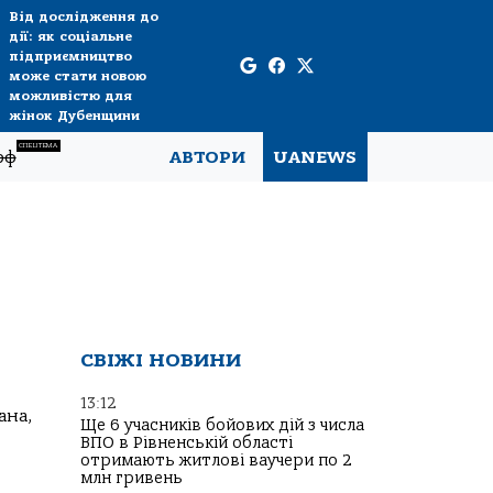
Від дослідження до
дії: як соціальне
підприємництво
може стати новою
можливістю для
жінок Дубенщини
СПЕЦТЕМА
рф
АВТОРИ
UANEWS
СВІЖІ НОВИНИ
13:12
ана,
Ще 6 учасників бойових дій з числа
ВПО в Рівненській області
отримають житлові ваучери по 2
млн гривень