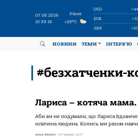
USD
4
▲
Рівне
07.08.2026
EUR
5
▲
10:39:18
+29°C
GBP
6
▲
НОВИНИ
ТЕМИ
ІНТЕРВ’Ю
#безхатченки-к
Лариса – котяча мама.
Аби ви не подумали, що Лариса Вдовиченк
освічена людина. Колись ми разом навчал
Анна Лимич
-
20 Червня, 2017