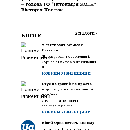
– голова ГО “Інтонація ЗМІН”
Вікторія Костюк
ВСІ БЛОГИ
>
БЛОГИ
У святкових обіймах
Саксонії
Щоразу після повернення із
журналістського відрядження
я...
НОВИНИ РІВНЕНЩИНИ
Стус на гривні: не просто
портрет, а питання нашої
пам’яті
Є імена, які не повинні
залишатися лише...
НОВИНИ РІВНЕНЩИНИ
Білий Орел летить додому
Президент Польщі Кароль