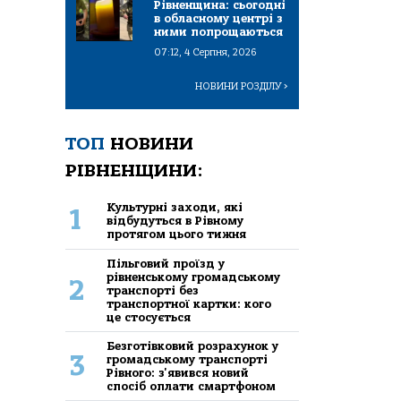
Рівненщина: сьогодні
в обласному центрі з
ними попрощаються
07:12, 4 Серпня, 2026
НОВИНИ РОЗДІЛУ
>
ТОП
НОВИНИ
РІВНЕНЩИНИ:
Культурні заходи, які
1
відбудуться в Рівному
протягом цього тижня
Пільговий проїзд у
рівненському громадському
2
транспорті без
транспортної картки: кого
це стосується
Безготівковий розрахунок у
3
громадському транспорті
Рівного: з'явився новий
спосіб оплати смартфоном