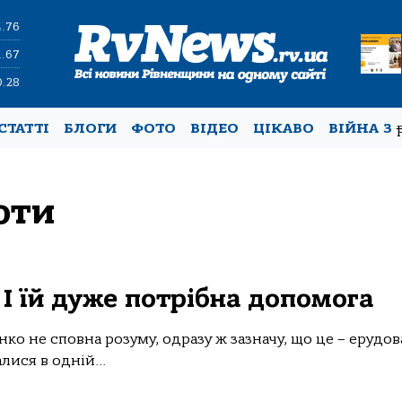
4.76
1.67
0.28
СТАТТІ
БЛОГИ
ФОТО
ВІДЕО
ЦІКАВО
ВІЙНА З
оти
 І їй дуже потрібна допомога
о не сповна розуму, одразу ж зазначу, що це – ерудов
ися в одній...