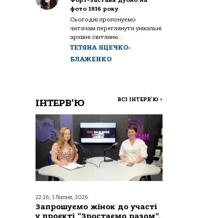
Форт-застава Дубно на
фото 1916 року
Сьогодні пропонуємо
читачам переглянути унікальні
архівні світлини...
ТЕТЯНА ЯЦЕЧКО-
БЛАЖЕНКО
ВСІ ІНТЕРВ'Ю
>
ІНТЕРВ'Ю
22:26, 1 Липня, 2026
Запрошуємо жінок до участі
у проєкті “Зростаємо разом”,