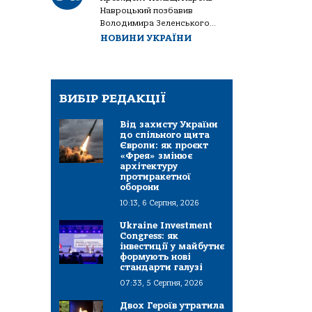
Навроцький позбавив
Володимира Зеленського...
НОВИНИ УКРАЇНИ
ВИБІР РЕДАКЦІЇ
Від захисту України
до спільного щита
Європи: як проєкт
«Фрея» змінює
архітектуру
протиракетної
оборони
10:13, 6 Серпня, 2026
Ukraine Investment
Congress: як
інвестиції у майбутнє
формують нові
стандарти галузі
07:33, 5 Серпня, 2026
Двох Героїв утратила