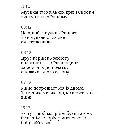
11:12
Музиканти з кількох країн Європи
виступлять у Рівному
09:12
На одній із вулиць Рівного
ліквідували стихійне
сміттєзвалище
08:12
Другий рівень захисту
енергооб’єктів Рівненщини
завершать до початку
опалювального сезону
07:12
Рівне попрощається із двома
Захисниками, які віддали життя на
війні
13:12
«Я тут, щоб мої рідні були там – у
безпеці»: історія рівненського
бійця «Князя»