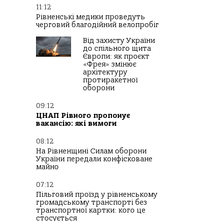
11:12
Рівненські медики проведуть
черговий благодійний велопробіг
Від захисту України
до спільного щита
Європи: як проєкт
«Фрея» змінює
архітектуру
протиракетної
оборони
09:12
ЦНАП Рівного пропонує
вакансію: які вимоги
08:12
На Рівненщині Силам оборони
України передали конфісковане
майно
07:12
Пільговий проїзд у рівненському
громадському транспорті без
транспортної картки: кого це
стосується