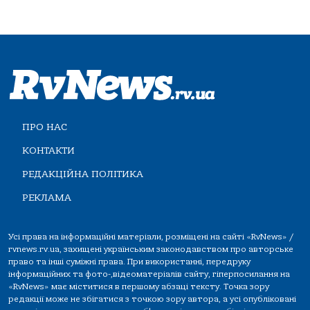
ПРО НАС
КОНТАКТИ
РЕДАКЦІЙНА ПОЛІТИКА
РЕКЛАМА
Усі права на інформаційні матеріали, розміщені на сайті «RvNews» /
rvnews.rv.ua, захищені українським законодавством про авторське
право та інші суміжні права. При використанні, передруку
інформаційних та фото-,відеоматеріалів сайту, гіперпосилання на
«RvNews» має міститися в першому абзаці тексту. Точка зору
редакції може не збігатися з точкою зору автора, а усі опубліковані