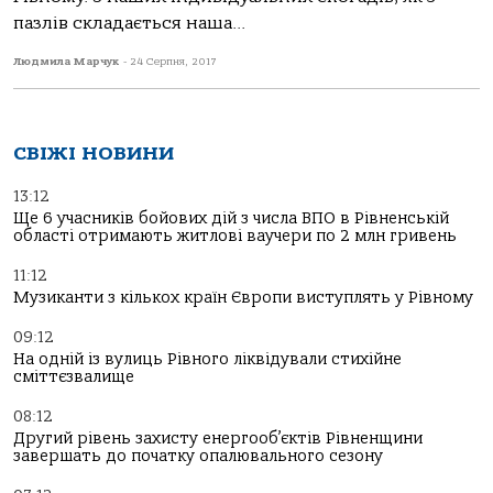
пазлів складається наша...
Людмила Марчук
-
24 Серпня, 2017
СВІЖІ НОВИНИ
13:12
Ще 6 учасників бойових дій з числа ВПО в Рівненській
області отримають житлові ваучери по 2 млн гривень
11:12
Музиканти з кількох країн Європи виступлять у Рівному
09:12
На одній із вулиць Рівного ліквідували стихійне
сміттєзвалище
08:12
Другий рівень захисту енергооб’єктів Рівненщини
завершать до початку опалювального сезону