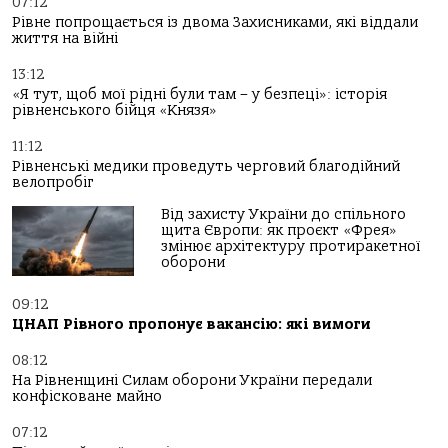
07:12
Рівне попрощається із двома Захисниками, які віддали
життя на війні
13:12
«Я тут, щоб мої рідні були там – у безпеці»: історія
рівненського бійця «Князя»
11:12
Рівненські медики проведуть черговий благодійний
велопробіг
Від захисту України до спільного
щита Європи: як проєкт «Фрея»
змінює архітектуру протиракетної
оборони
09:12
ЦНАП Рівного пропонує вакансію: які вимоги
08:12
На Рівненщині Силам оборони України передали
конфісковане майно
07:12