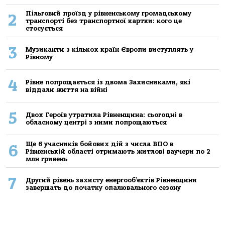
Пільговий проїзд у рівненському громадському
2
транспорті без транспортної картки: кого це
стосується
3
Музиканти з кількох країн Європи виступлять у
Рівному
4
Рівне попрощається із двома Захисниками, які
віддали життя на війні
5
Двох Героїв утратила Рівненщина: сьогодні в
обласному центрі з ними попрощаються
Ще 6 учасників бойових дій з числа ВПО в
6
Рівненській області отримають житлові ваучери по 2
млн гривень
7
Другий рівень захисту енергооб’єктів Рівненщини
завершать до початку опалювального сезону