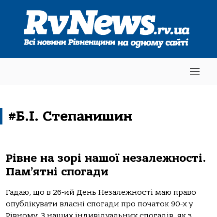
#Б.І. Степанишин
Рівне на зорі нашої незалежності.
Пам’ятні спогади
Гадаю, що в 26-ий День Незалежності маю право
опублікувати власні спогади про початок 90-х у
Рівному. З наших індивідуальних спогадів, як з