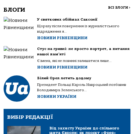
ВСІ БЛОГИ
>
БЛОГИ
У святкових обіймах Саксонії
Щоразу після повернення із журналістського
відрядження я...
НОВИНИ РІВНЕНЩИНИ
Стус на гривні: не просто портрет, а питання
нашої пам’яті
Є імена, які не повинні залишатися лише...
НОВИНИ РІВНЕНЩИНИ
Білий Орел летить додому
Президент Польщі Кароль Навроцький позбавив
Володимира Зеленського...
НОВИНИ УКРАЇНИ
ВИБІР РЕДАКЦІЇ
Від захисту України до спільного
щита Європи: як проєкт «Фрея»