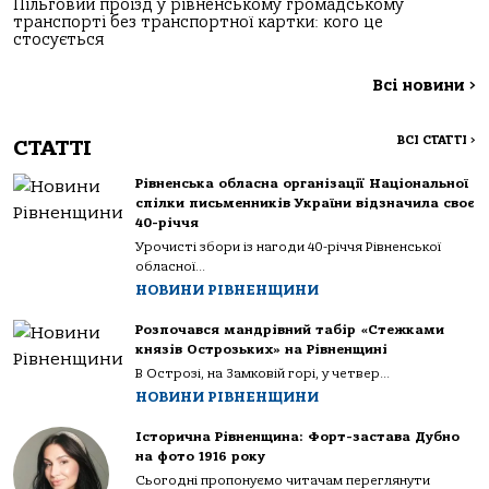
Пільговий проїзд у рівненському громадському
транспорті без транспортної картки: кого це
стосується
Всі новини
>
ВСІ СТАТТІ
>
СТАТТІ
Рівненська обласна організації Національної
спілки письменників України відзначила своє
40-річчя
Урочисті збори із нагоди 40-річчя Рівненської
обласної...
НОВИНИ РІВНЕНЩИНИ
Розпочався мандрівний табір «Стежками
князів Острозьких» на Рівненщині
В Острозі, на Замковій горі, у четвер...
НОВИНИ РІВНЕНЩИНИ
Історична Рівненщина: Форт-застава Дубно
на фото 1916 року
Сьогодні пропонуємо читачам переглянути