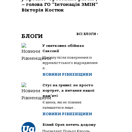
– голова ГО “Інтонація ЗМІН”
Вікторія Костюк
ВСІ БЛОГИ
>
БЛОГИ
У святкових обіймах
Саксонії
Щоразу після повернення із
журналістського відрядження
я...
НОВИНИ РІВНЕНЩИНИ
Стус на гривні: не просто
портрет, а питання нашої
пам’яті
Є імена, які не повинні
залишатися лише...
НОВИНИ РІВНЕНЩИНИ
Білий Орел летить додому
Президент Польщі Кароль