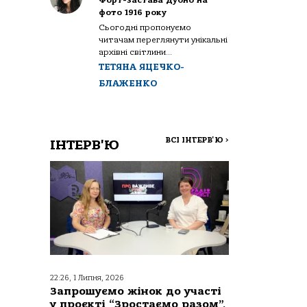
Форт-застава Дубно на
фото 1916 року
Сьогодні пропонуємо
читачам переглянути унікальні
архівні світлини...
ТЕТЯНА ЯЦЕЧКО-
БЛАЖЕНКО
ВСІ ІНТЕРВ'Ю
>
ІНТЕРВ'Ю
22:26, 1 Липня, 2026
Запрошуємо жінок до участі
у проєкті “Зростаємо разом”,