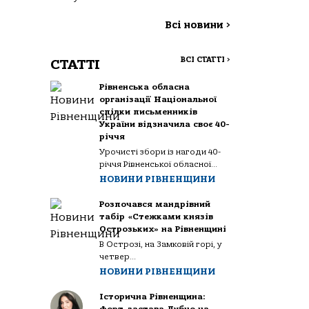
Всі новини
>
ВСІ СТАТТІ
>
СТАТТІ
Рівненська обласна
організації Національної
спілки письменників
України відзначила своє 40-
річчя
Урочисті збори із нагоди 40-
річчя Рівненської обласної...
НОВИНИ РІВНЕНЩИНИ
Розпочався мандрівний
табір «Стежками князів
Острозьких» на Рівненщині
В Острозі, на Замковій горі, у
четвер...
НОВИНИ РІВНЕНЩИНИ
Історична Рівненщина: