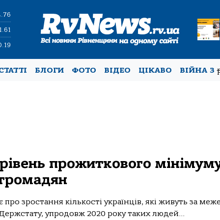
4.76
1.61
0.19
СТАТТІ
БЛОГИ
ФОТО
ВІДЕО
ЦІКАВО
ВІЙНА З
 рівень прожиткового мінімум
 громадян
про зростання кількості українців, які живуть за меж
и Держстату, упродовж 2020 року таких людей...