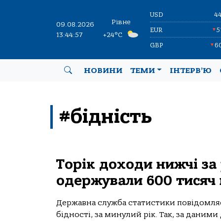
USD
4
Рівне
09.08.2026
EUR
5
▼
13:44:57
+24°C
GBP
6
▼
НОВИНИ
ТЕМИ
ІНТЕРВ’Ю
#бідність
Торік доходи нижчі за
одержували 600 тисяч
Державна служба статистики повідомляє 
бідності, за минулий рік. Так, за даним