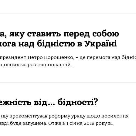
а, яку ставить перед собою
ога над бідністю в Україні
 президент Петро Порошенко, – це перемога над бідні
сновних загроз національній...
жність від… бідності?
нду прокоментував реформу уряду щодо посилення
ді буде запущена. Отже з 1 січня 2019 року в...