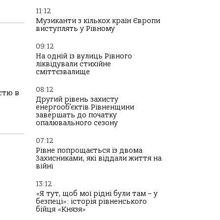
11:12
Музиканти з кількох країн Європи
виступлять у Рівному
09:12
На одній із вулиць Рівного
ліквідували стихійне
сміттєзвалище
08:12
стю в
Другий рівень захисту
енергооб’єктів Рівненщини
завершать до початку
опалювального сезону
07:12
Рівне попрощається із двома
Захисниками, які віддали життя на
війні
13:12
«Я тут, щоб мої рідні були там – у
безпеці»: історія рівненського
бійця «Князя»