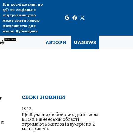
Від дослідження до
дії: як соціальне
підприємництво
може стати новою
можливістю для
жінок Дубенщини
СПЕЦТЕМА
рф
АВТОРИ
UANEWS
у
СВІЖІ НОВИНИ
13:12
Ще 6 учасників бойових дій з числа
ВПО в Рівненській області
ею
отримають житлові ваучери по 2
млн гривень