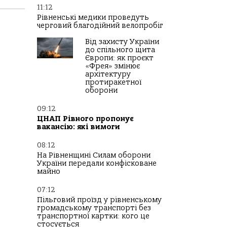
11:12
Рівненські медики проведуть
черговий благодійний велопробіг
Від захисту України
до спільного щита
Європи: як проєкт
«Фрея» змінює
архітектуру
протиракетної
оборони
09:12
ЦНАП Рівного пропонує
вакансію: які вимоги
08:12
На Рівненщині Силам оборони
України передали конфісковане
майно
07:12
Пільговий проїзд у рівненському
громадському транспорті без
транспортної картки: кого це
стосується