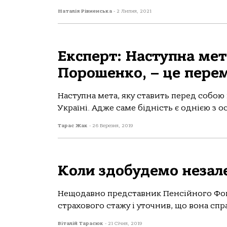
Наталія Рівненська
-
2 Липня, 2021
Експерт: Наступна мет
Порошенко, – це перем
Наступна мета, яку ставить перед собою
Україні. Адже саме бідність є однією з о
Тарас Жак
-
26 Березня, 2019
Коли здобудемо незале
Нещодавно представник Пенсійного Фо
страхового стажу і уточнив, що вона справ
Віталій Тарасюк
-
21 Січня, 2019