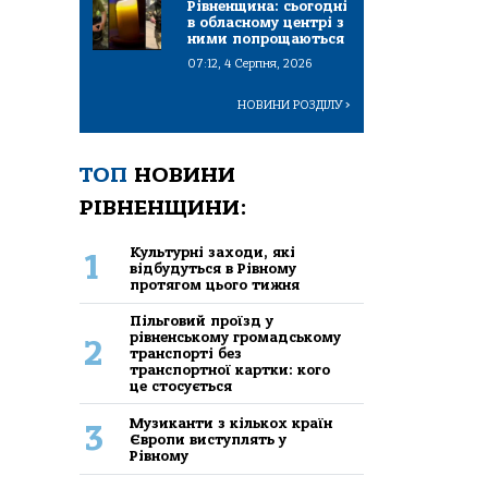
Рівненщина: сьогодні
в обласному центрі з
ними попрощаються
07:12, 4 Серпня, 2026
НОВИНИ РОЗДІЛУ
>
ТОП
НОВИНИ
РІВНЕНЩИНИ:
Культурні заходи, які
1
відбудуться в Рівному
протягом цього тижня
Пільговий проїзд у
рівненському громадському
2
транспорті без
транспортної картки: кого
це стосується
Музиканти з кількох країн
3
Європи виступлять у
Рівному