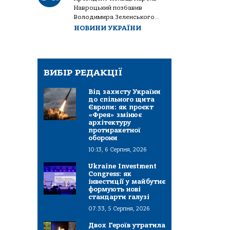
Навроцький позбавив
Володимира Зеленського...
НОВИНИ УКРАЇНИ
ВИБІР РЕДАКЦІЇ
Від захисту України
до спільного щита
Європи: як проєкт
«Фрея» змінює
архітектуру
протиракетної
оборони
10:13, 6 Серпня, 2026
Ukraine Investment
Congress: як
інвестиції у майбутнє
формують нові
стандарти галузі
07:33, 5 Серпня, 2026
Двох Героїв утратила