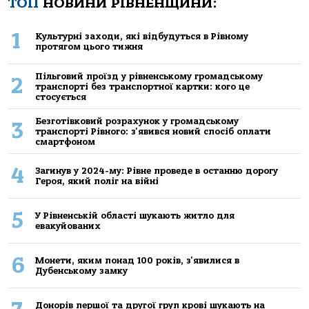
ТОП
НОВИНИ РІВНЕНЩИНИ:
1
Культурні заходи, які відбудуться в Рівному
протягом цього тижня
Пільговий проїзд у рівненському громадському
2
транспорті без транспортної картки: кого це
стосується
Безготівковий розрахунок у громадському
3
транспорті Рівного: з'явився новий спосіб оплати
смартфоном
4
Загинув у 2024-му: Рівне проведе в останню дорогу
Героя, який поліг на війні
5
У Рівненській області шукають житло для
евакуйованих
6
Монети, яким понад 100 років, з'явилися в
Дубенському замку
Донорів першої та другої груп крові шукають на