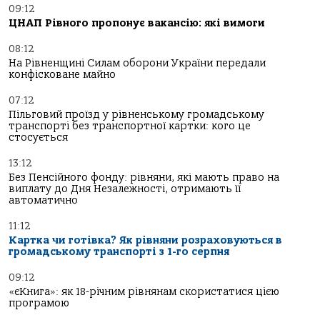
09:12
ЦНАП Рівного пропонує вакансію: які вимоги
08:12
На Рівненщині Силам оборони України передали
конфісковане майно
07:12
Пільговий проїзд у рівненському громадському
транспорті без транспортної картки: кого це
стосується
13:12
Без Пенсійного фонду: рівняни, які мають право на
виплату до Дня Незалежності, отримають її
автоматично
11:12
Картка чи готівка? Як рівняни розраховуються в
громадському транспорті з 1-го серпня
09:12
«єКнига»: як 18-річним рівнянам скористатися цією
програмою