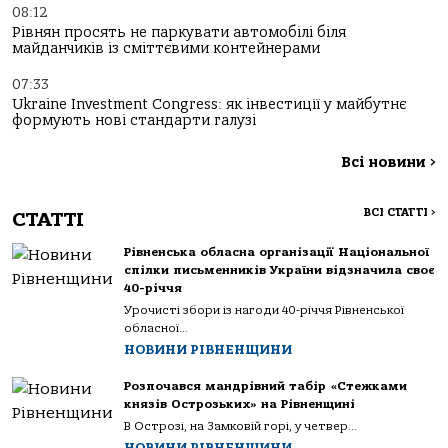
08:12
Рівнян просять не паркувати автомобілі біля
майданчиків із сміттєвими контейнерами
07:33
Ukraine Investment Congress: як інвестиції у майбутнє
формують нові стандарти галузі
Всі новини
>
ВСІ СТАТТІ
>
СТАТТІ
Рівненська обласна організації Національної
спілки письменників України відзначила своє
40-річчя
Урочисті збори із нагоди 40-річчя Рівненської
обласної...
НОВИНИ РІВНЕНЩИНИ
Розпочався мандрівний табір «Стежками
князів Острозьких» на Рівненщині
В Острозі, на Замковій горі, у четвер...
НОВИНИ РІВНЕНЩИНИ