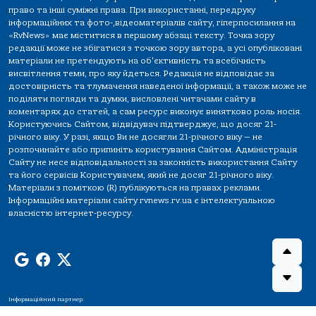
право та інші суміжні права. При використанні, передруку
інформаційних та фото-,відеоматеріалів сайту, гіперпосилання на
«RvNews» має міститися в першому абзаці тексту. Точка зору
редакції може не збігатися з точкою зору автора, а усі опубліковані
матеріали не претендують на об'єктивність та всебічність
висвітлення теми, про яку йдеться. Редакція не відповідає за
достовірність та тлумачення наведеної інформації, а також може не
поділяти погляди та думки, висловлені читачами сайту в
коментарях до статей, а сам ресурс виконує винятково роль носія.
Користуючись Сайтом, відвідувач підтверджує, що досяг 21-
річного віку. У разі, якщо Ви не досягли 21-річного віку — не
розпочинайте або припиніть користування Сайтом. Адміністрація
Сайту не несе відповідальності за законність використання Сайту
та його сервісів Користувачем, який не досяг 21-річного віку.
Матеріали з поміткою (R) публікуються на правах реклами.
Інформаційні матеріали сайту rvnews.rv.ua є інтелектуальною
власністю інтернет-ресурсу.
Інформаційний партнер: