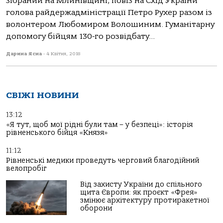
зібраний на Млинівщині, повіз на Схід України
голова райдержадміністрації Петро Рухер разом із
волонтером Любомиром Волошиним. Гуманітарну
допомогу бійцям 130-го розвідбату...
Дарина Ясна
-
4 Квітня, 2018
СВІЖІ НОВИНИ
13:12
«Я тут, щоб мої рідні були там – у безпеці»: історія
рівненського бійця «Князя»
11:12
Рівненські медики проведуть черговий благодійний
велопробіг
Від захисту України до спільного
щита Європи: як проєкт «Фрея»
змінює архітектуру протиракетної
оборони