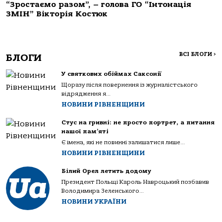
“Зростаємо разом”, – голова ГО “Інтонація
ЗМІН” Вікторія Костюк
ВСІ БЛОГИ
>
БЛОГИ
У святкових обіймах Саксонії
Щоразу після повернення із журналістського
відрядження я...
НОВИНИ РІВНЕНЩИНИ
Стус на гривні: не просто портрет, а питання
нашої пам’яті
Є імена, які не повинні залишатися лише...
НОВИНИ РІВНЕНЩИНИ
Білий Орел летить додому
Президент Польщі Кароль Навроцький позбавив
Володимира Зеленського...
НОВИНИ УКРАЇНИ