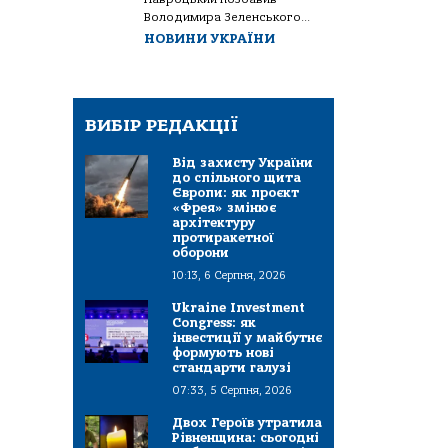
Володимира Зеленського...
НОВИНИ УКРАЇНИ
ВИБІР РЕДАКЦІЇ
Від захисту України
до спільного щита
Європи: як проєкт
«Фрея» змінює
архітектуру
протиракетної
оборони
10:13, 6 Серпня, 2026
Ukraine Investment
Congress: як
інвестиції у майбутнє
формують нові
стандарти галузі
07:33, 5 Серпня, 2026
Двох Героїв утратила
Рівненщина: сьогодні