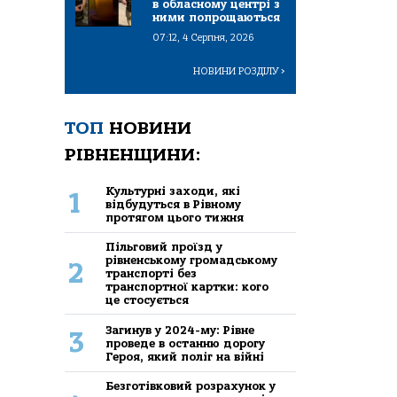
в обласному центрі з
ними попрощаються
07:12, 4 Серпня, 2026
НОВИНИ РОЗДІЛУ
>
ТОП
НОВИНИ
РІВНЕНЩИНИ:
Культурні заходи, які
1
відбудуться в Рівному
протягом цього тижня
Пільговий проїзд у
рівненському громадському
2
транспорті без
транспортної картки: кого
це стосується
Загинув у 2024-му: Рівне
3
проведе в останню дорогу
Героя, який поліг на війні
Безготівковий розрахунок у