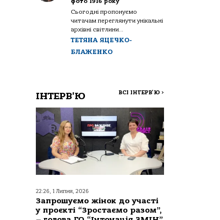
фото 1916 року
Сьогодні пропонуємо
читачам переглянути унікальні
архівні світлини...
ТЕТЯНА ЯЦЕЧКО-
БЛАЖЕНКО
ВСІ ІНТЕРВ'Ю
>
ІНТЕРВ'Ю
22:26, 1 Липня, 2026
Запрошуємо жінок до участі
у проєкті “Зростаємо разом”,
– голова ГО “Інтонація ЗМІН”