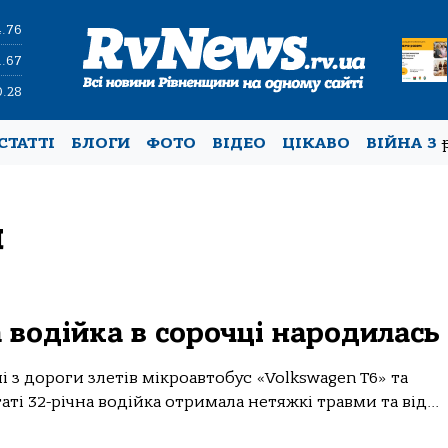
4.76
1.67
0.28
СТАТТІ
БЛОГИ
ФОТО
ВІДЕО
ЦІКАВО
ВІЙНА З
я
 водійка в сорочці народилась
і з дороги злетів мікроавтобус «Volkswagen Т6» та
ті 32-річна водійка отримала нетяжкі травми та від...