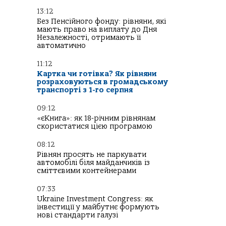
13:12
Без Пенсійного фонду: рівняни, які
мають право на виплату до Дня
Незалежності, отримають її
автоматично
11:12
Картка чи готівка? Як рівняни
розраховуються в громадському
транспорті з 1-го серпня
09:12
«єКнига»: як 18-річним рівнянам
скористатися цією програмою
08:12
Рівнян просять не паркувати
автомобілі біля майданчиків із
сміттєвими контейнерами
07:33
Ukraine Investment Congress: як
інвестиції у майбутнє формують
нові стандарти галузі