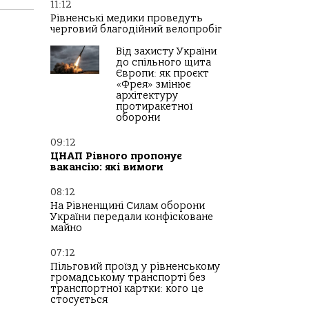
11:12
Рівненські медики проведуть
черговий благодійний велопробіг
Від захисту України
до спільного щита
Європи: як проєкт
«Фрея» змінює
архітектуру
протиракетної
оборони
09:12
ЦНАП Рівного пропонує
вакансію: які вимоги
08:12
На Рівненщині Силам оборони
України передали конфісковане
майно
07:12
Пільговий проїзд у рівненському
громадському транспорті без
транспортної картки: кого це
стосується