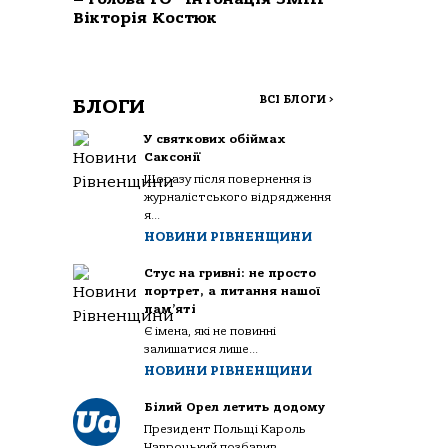
Вікторія Костюк
ВСІ БЛОГИ
>
БЛОГИ
У святкових обіймах
Саксонії
Щоразу після повернення із
журналістського відрядження
я...
НОВИНИ РІВНЕНЩИНИ
Стус на гривні: не просто
портрет, а питання нашої
пам’яті
Є імена, які не повинні
залишатися лише...
НОВИНИ РІВНЕНЩИНИ
Білий Орел летить додому
Президент Польщі Кароль
Навроцький позбавив