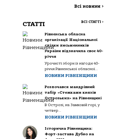
Всі новини
>
ВСІ СТАТТІ
>
СТАТТІ
Рівненська обласна
організації Національної
спілки письменників
України відзначила своє 40-
річчя
Урочисті збори із нагоди 40-
річчя Рівненської обласної...
НОВИНИ РІВНЕНЩИНИ
Розпочався мандрівний
табір «Стежками князів
Острозьких» на Рівненщині
В Острозі, на Замковій горі, у
четвер...
НОВИНИ РІВНЕНЩИНИ
Історична Рівненщина:
Форт-застава Дубно на