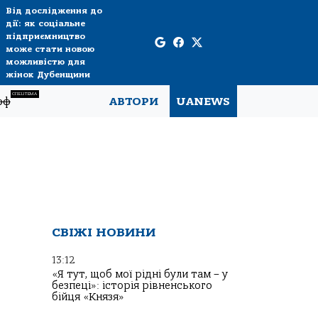
Від дослідження до
дії: як соціальне
підприємництво
може стати новою
можливістю для
жінок Дубенщини
СПЕЦТЕМА
рф
АВТОРИ
UANEWS
СВІЖІ НОВИНИ
13:12
«Я тут, щоб мої рідні були там – у
безпеці»: історія рівненського
бійця «Князя»