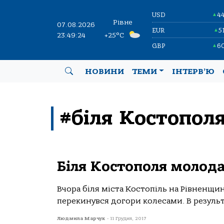
USD
4
▲
Рівне
07.08.2026
EUR
5
▲
23:49:24
+25°C
GBP
6
▲
НОВИНИ
ТЕМИ
ІНТЕРВ’Ю
#біля Костопол
Біля Костополя молода
Вчора біля міста Костопіль на Рівненщин
перекинувся догори колесами. В результа
Людмила Марчук
-
11 Грудня, 2017