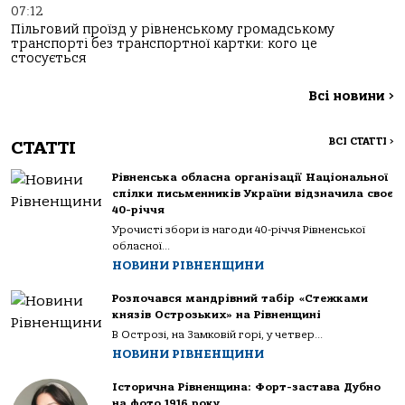
07:12
Пільговий проїзд у рівненському громадському
транспорті без транспортної картки: кого це
стосується
Всі новини
>
ВСІ СТАТТІ
>
СТАТТІ
Рівненська обласна організації Національної
спілки письменників України відзначила своє
40-річчя
Урочисті збори із нагоди 40-річчя Рівненської
обласної...
НОВИНИ РІВНЕНЩИНИ
Розпочався мандрівний табір «Стежками
князів Острозьких» на Рівненщині
В Острозі, на Замковій горі, у четвер...
НОВИНИ РІВНЕНЩИНИ
Історична Рівненщина: Форт-застава Дубно
на фото 1916 року