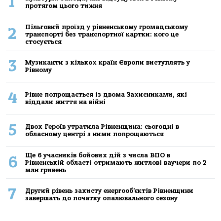
1
протягом цього тижня
Пільговий проїзд у рівненському громадському
2
транспорті без транспортної картки: кого це
стосується
3
Музиканти з кількох країн Європи виступлять у
Рівному
4
Рівне попрощається із двома Захисниками, які
віддали життя на війні
5
Двох Героїв утратила Рівненщина: сьогодні в
обласному центрі з ними попрощаються
Ще 6 учасників бойових дій з числа ВПО в
6
Рівненській області отримають житлові ваучери по 2
млн гривень
7
Другий рівень захисту енергооб’єктів Рівненщини
завершать до початку опалювального сезону