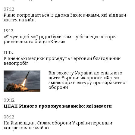
07:12
Рівне попрощається із двома Захисниками, які віддали
життя на війні
13:12
«Я тут, щоб мої рідні були там – у безпеці»: історія
рівненського бійця «Князя»
11:12
Рівненські медики проведуть черговий благодійний
велопробіг
Від захисту України до спільного
щита Європи: як проєкт «Фрея»
змінює архітектуру протиракетної
оборони
09:12
ЦНАП Рівного пропонує вакансію: які вимоги
08:12
На Рівненщині Силам оборони України передали
конфісковане майно