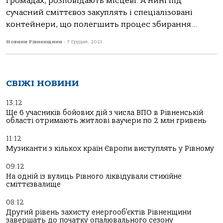
громадах, розповідають місцеві. А нині під
сучасний сміттєвоз закуплять і спеціалізовані
контейнери, що полегшить процес збирання...
Новини Рівненщини
-
7 Грудня, 2021
СВІЖІ НОВИНИ
13:12
Ще 6 учасників бойових дій з числа ВПО в Рівненській
області отримають житлові ваучери по 2 млн гривень
11:12
Музиканти з кількох країн Європи виступлять у Рівному
09:12
На одній із вулиць Рівного ліквідували стихійне
сміттєзвалище
08:12
Другий рівень захисту енергооб’єктів Рівненщини
завершать до початку опалювального сезону