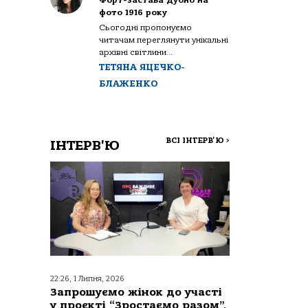
Форт-застава Дубно на
фото 1916 року
Сьогодні пропонуємо
читачам переглянути унікальні
архівні світлини...
ТЕТЯНА ЯЦЕЧКО-
БЛАЖЕНКО
ВСІ ІНТЕРВ'Ю
>
ІНТЕРВ'Ю
22:26, 1 Липня, 2026
Запрошуємо жінок до участі
у проєкті “Зростаємо разом”,