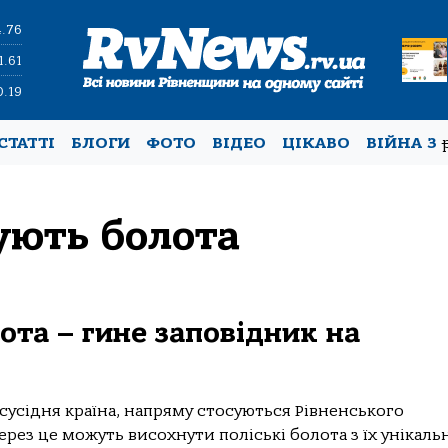
4.76
1.61
0.19
СТАТТІ
БЛОГИ
ФОТО
ВІДЕО
ЦІКАВО
ВІЙНА З
ують болота
ота – гине заповідник на
сусідня країна, напряму стосуються Рівненського
рез це можуть висохнути поліські болота з їх унікальн