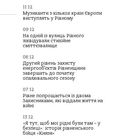
11:12
Музиканти з кількох країн Європи
виступлять у Рівному
09:12
На одній із вулиць Рівного
ліквідували стихійне
сміттєзвалище
08:12
Другий рівень захисту
енергооб’єктів Рівненщини
завершать до початку
опалювального сезону
07:12
Рівне попрощається із двома
Захисниками, які віддали життя на
війні
13:12
«Я тут, щоб мої рідні були там – у
безпеці»: історія рівненського
бійця «Князя»