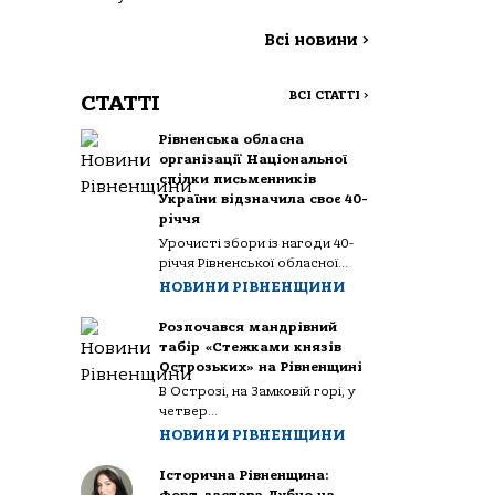
Всі новини
>
ВСІ СТАТТІ
>
СТАТТІ
Рівненська обласна
організації Національної
спілки письменників
України відзначила своє 40-
річчя
Урочисті збори із нагоди 40-
річчя Рівненської обласної...
НОВИНИ РІВНЕНЩИНИ
Розпочався мандрівний
табір «Стежками князів
Острозьких» на Рівненщині
В Острозі, на Замковій горі, у
четвер...
НОВИНИ РІВНЕНЩИНИ
Історична Рівненщина: