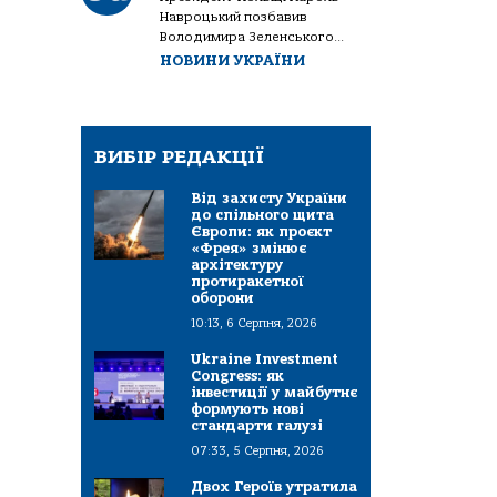
Навроцький позбавив
Володимира Зеленського...
НОВИНИ УКРАЇНИ
ВИБІР РЕДАКЦІЇ
Від захисту України
до спільного щита
Європи: як проєкт
«Фрея» змінює
архітектуру
протиракетної
оборони
10:13, 6 Серпня, 2026
Ukraine Investment
Congress: як
інвестиції у майбутнє
формують нові
стандарти галузі
07:33, 5 Серпня, 2026
Двох Героїв утратила