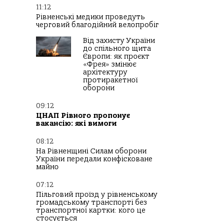
11:12
Рівненські медики проведуть
черговий благодійний велопробіг
Від захисту України
до спільного щита
Європи: як проєкт
«Фрея» змінює
архітектуру
протиракетної
оборони
09:12
ЦНАП Рівного пропонує
вакансію: які вимоги
08:12
На Рівненщині Силам оборони
України передали конфісковане
майно
07:12
Пільговий проїзд у рівненському
громадському транспорті без
транспортної картки: кого це
стосується