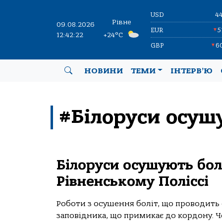
USD
4
Рівне
09.08.2026
EUR
5
▼
12:42:22
+24°C
GBP
6
▼
НОВИНИ
ТЕМИ
ІНТЕРВ’Ю
#Білоруси осуш
Білоруси осушують бол
Рівненському Поліссі
Роботи з осушення боліт, що проводить 
заповідника, що примикає до кордону. Че