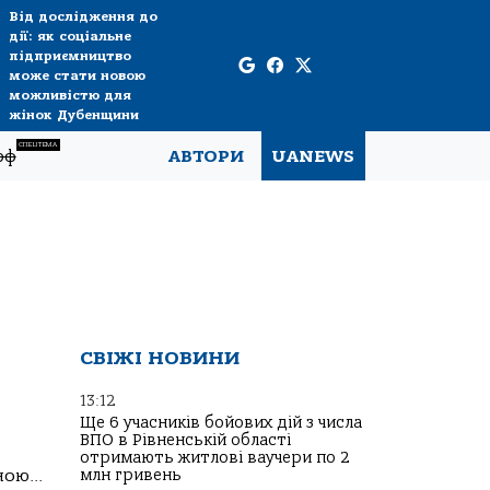
Від дослідження до
дії: як соціальне
підприємництво
може стати новою
можливістю для
жінок Дубенщини
СПЕЦТЕМА
рф
АВТОРИ
UANEWS
СВІЖІ НОВИНИ
13:12
Ще 6 учасників бойових дій з числа
ВПО в Рівненській області
отримають житлові ваучери по 2
ою...
млн гривень