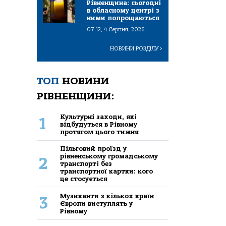
Рівненщина: сьогодні
в обласному центрі з
ними попрощаються
07:12, 4 Серпня, 2026
НОВИНИ РОЗДІЛУ
>
ТОП
НОВИНИ
РІВНЕНЩИНИ:
Культурні заходи, які
1
відбудуться в Рівному
протягом цього тижня
Пільговий проїзд у
рівненському громадському
2
транспорті без
транспортної картки: кого
це стосується
Музиканти з кількох країн
3
Європи виступлять у
Рівному