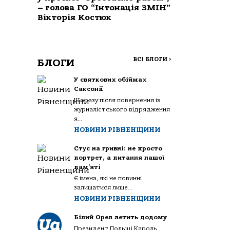
– голова ГО “Інтонація ЗМІН”
Вікторія Костюк
ВСІ БЛОГИ
>
БЛОГИ
У святкових обіймах
Саксонії
Щоразу після повернення із
журналістського відрядження
я...
НОВИНИ РІВНЕНЩИНИ
Стус на гривні: не просто
портрет, а питання нашої
пам’яті
Є імена, які не повинні
залишатися лише...
НОВИНИ РІВНЕНЩИНИ
Білий Орел летить додому
Президент Польщі Кароль