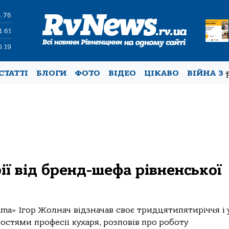
4.76
1.61
0.19
СТАТТІ
БЛОГИ
ФОТО
ВІДЕО
ЦІКАВО
ВІЙНА З
ії від бренд-шефа рівненської
a» Ігор Жолнач відзначав своє тридцятипятиріччя і 
стями професії кухаря, розповів про роботу