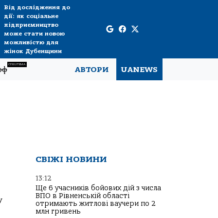
Від дослідження до
дії: як соціальне
підприємництво
може стати новою
можливістю для
жінок Дубенщини
СПЕЦТЕМА
рф
АВТОРИ
UANEWS
СВІЖІ НОВИНИ
13:12
Ще 6 учасників бойових дій з числа
ВПО в Рівненській області
у
отримають житлові ваучери по 2
млн гривень