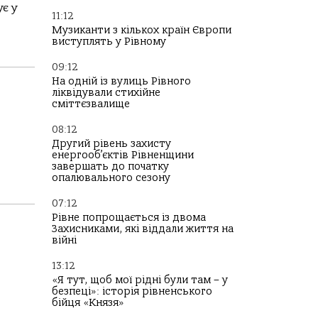
є у
11:12
Музиканти з кількох країн Європи
виступлять у Рівному
09:12
На одній із вулиць Рівного
ліквідували стихійне
сміттєзвалище
08:12
Другий рівень захисту
енергооб’єктів Рівненщини
завершать до початку
опалювального сезону
07:12
Рівне попрощається із двома
Захисниками, які віддали життя на
війні
13:12
«Я тут, щоб мої рідні були там – у
безпеці»: історія рівненського
бійця «Князя»