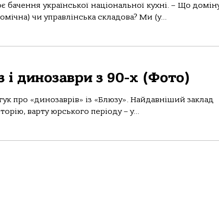
є бачення української національної кухні. – Що доміну
мічна) чи управлінська складова? Ми (у...
 і динозаври з 90-х (Фото)
дгук про «динозаврів» із «Блюзу». Найдавніший заклад
орію, варту юрського періоду – у...