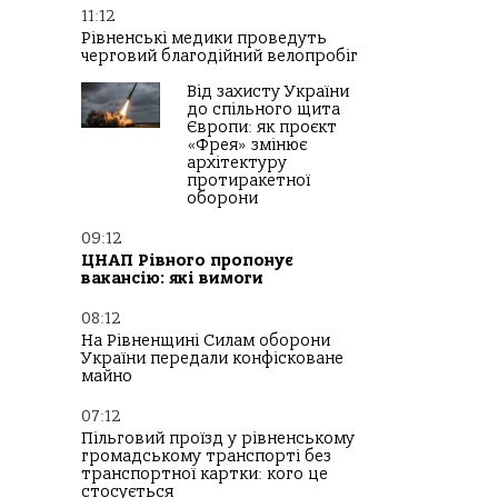
11:12
Рівненські медики проведуть
черговий благодійний велопробіг
Від захисту України
до спільного щита
Європи: як проєкт
«Фрея» змінює
архітектуру
протиракетної
оборони
09:12
ЦНАП Рівного пропонує
вакансію: які вимоги
08:12
На Рівненщині Силам оборони
України передали конфісковане
майно
07:12
Пільговий проїзд у рівненському
громадському транспорті без
транспортної картки: кого це
стосується