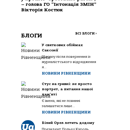
– голова ГО “Інтонація ЗМІН”
Вікторія Костюк
ВСІ БЛОГИ
>
БЛОГИ
У святкових обіймах
Саксонії
Щоразу після повернення із
журналістського відрядження
я...
НОВИНИ РІВНЕНЩИНИ
Стус на гривні: не просто
портрет, а питання нашої
пам’яті
Є імена, які не повинні
залишатися лише...
НОВИНИ РІВНЕНЩИНИ
Білий Орел летить додому
Президент Польщі Кароль