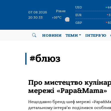
USD
4
▲
Рівне
07.08.2026
EUR
5
▼
20:30:33
+16°C
GBP
6
▼
НОВИНИ
ТЕМИ
ІНТЕРВ’Ю
#блюз
Про мистецтво кулінар
мережі «Papa&Mama»
Нещодавно бренд-шеф мережі «Papa&Mam
детальному інтерв’ю поділився особливо