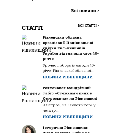
Всі новини
>
ВСІ СТАТТІ
>
СТАТТІ
Рівненська обласна
організації Національної
спілки письменників
України відзначила своє 40-
річчя
Урочисті збори із нагоди 40-
річчя Рівненської обласної...
НОВИНИ РІВНЕНЩИНИ
Розпочався мандрівний
табір «Стежками князів
Острозьких» на Рівненщині
В Острозі, на Замковій горі, у
четвер...
НОВИНИ РІВНЕНЩИНИ
Історична Рівненщина: