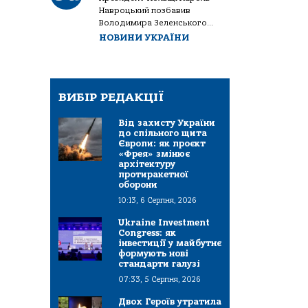
Навроцький позбавив
Володимира Зеленського...
НОВИНИ УКРАЇНИ
ВИБІР РЕДАКЦІЇ
Від захисту України
до спільного щита
Європи: як проєкт
«Фрея» змінює
архітектуру
протиракетної
оборони
10:13, 6 Серпня, 2026
Ukraine Investment
Congress: як
інвестиції у майбутнє
формують нові
стандарти галузі
07:33, 5 Серпня, 2026
Двох Героїв утратила