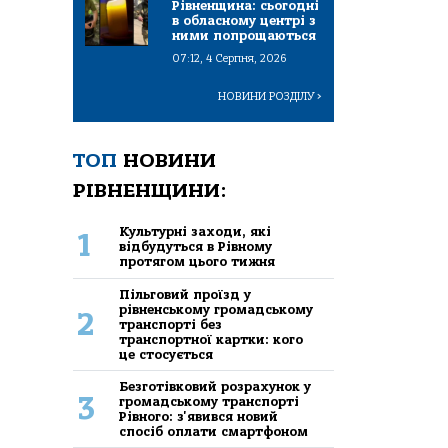
Рівненщина: сьогодні
в обласному центрі з
ними попрощаються
07:12, 4 Серпня, 2026
НОВИНИ РОЗДІЛУ
>
ТОП
НОВИНИ
РІВНЕНЩИНИ:
Культурні заходи, які
1
відбудуться в Рівному
протягом цього тижня
Пільговий проїзд у
рівненському громадському
2
транспорті без
транспортної картки: кого
це стосується
Безготівковий розрахунок у
3
громадському транспорті
Рівного: з'явився новий
спосіб оплати смартфоном