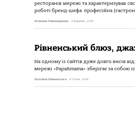
ресторанів мережі та характеризував сво
роботі бренд-шефа: професійна (гастроно
Новини Рівненщини
-
4 Березня, 2018
Рівненський блюз, джаз
На одному із сайтів дуже довго висів ві
мережі «Papa&mama» зберігає за собою іст
Наталія Рівненська
-
6 Січня, 2018