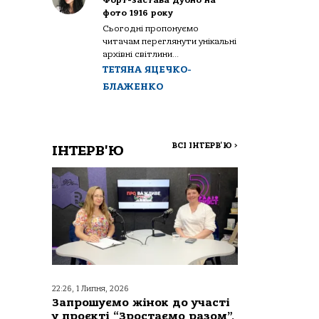
Форт-застава Дубно на
фото 1916 року
Сьогодні пропонуємо
читачам переглянути унікальні
архівні світлини...
ТЕТЯНА ЯЦЕЧКО-
БЛАЖЕНКО
ВСІ ІНТЕРВ'Ю
>
ІНТЕРВ'Ю
22:26, 1 Липня, 2026
Запрошуємо жінок до участі
у проєкті “Зростаємо разом”,