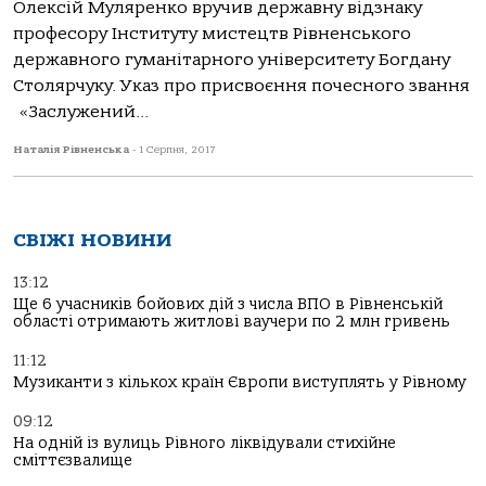
Олексій Муляренко вручив державну відзнаку
професору Інституту мистецтв Рівненського
державного гуманітарного університету Богдану
Столярчуку. Указ про присвоєння почесного звання
«Заслужений...
Наталія Рівненська
-
1 Серпня, 2017
СВІЖІ НОВИНИ
13:12
Ще 6 учасників бойових дій з числа ВПО в Рівненській
області отримають житлові ваучери по 2 млн гривень
11:12
Музиканти з кількох країн Європи виступлять у Рівному
09:12
На одній із вулиць Рівного ліквідували стихійне
сміттєзвалище