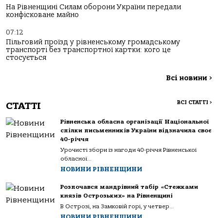
На Рівненщині Силам оборони України передали
конфісковане майно
07:12
Пільговий проїзд у рівненському громадському
транспорті без транспортної картки: кого це
стосується
Всі новини
>
ВСІ СТАТТІ
>
СТАТТІ
Рівненська обласна організації Національної
спілки письменників України відзначила своє
40-річчя
Урочисті збори із нагоди 40-річчя Рівненської
обласної...
НОВИНИ РІВНЕНЩИНИ
Розпочався мандрівний табір «Стежками
князів Острозьких» на Рівненщині
В Острозі, на Замковій горі, у четвер...
НОВИНИ РІВНЕНЩИНИ