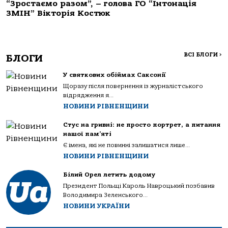
“Зростаємо разом”, – голова ГО “Інтонація
ЗМІН” Вікторія Костюк
ВСІ БЛОГИ
>
БЛОГИ
У святкових обіймах Саксонії
Щоразу після повернення із журналістського
відрядження я...
НОВИНИ РІВНЕНЩИНИ
Стус на гривні: не просто портрет, а питання
нашої пам’яті
Є імена, які не повинні залишатися лише...
НОВИНИ РІВНЕНЩИНИ
Білий Орел летить додому
Президент Польщі Кароль Навроцький позбавив
Володимира Зеленського...
НОВИНИ УКРАЇНИ