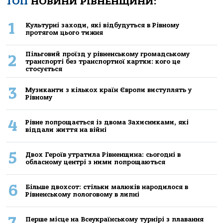
ТОП
НОВИНИ РІВНЕНЩИНИ:
1
Культурні заходи, які відбудуться в Рівному
протягом цього тижня
Пільговий проїзд у рівненському громадському
2
транспорті без транспортної картки: кого це
стосується
3
Музиканти з кількох країн Європи виступлять у
Рівному
4
Рівне попрощається із двома Захисниками, які
віддали життя на війні
5
Двох Героїв утратила Рівненщина: сьогодні в
обласному центрі з ними попрощаються
6
Більше двохсот: стільки малюків народилося в
Рівненському пологовому в липні
7
Перше місце на Всеукраїнському турнірі з плавання