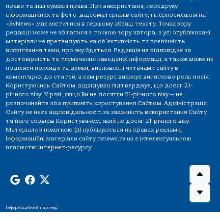
право та інші суміжні права. При використанні, передруку
інформаційних та фото-,відеоматеріалів сайту, гіперпосилання на
«RvNews» має міститися в першому абзаці тексту. Точка зору
редакції може не збігатися з точкою зору автора, а усі опубліковані
матеріали не претендують на об'єктивність та всебічність
висвітлення теми, про яку йдеться. Редакція не відповідає за
достовірність та тлумачення наведеної інформації, а також може не
поділяти погляди та думки, висловлені читачами сайту в
коментарях до статей, а сам ресурс виконує винятково роль носія.
Користуючись Сайтом, відвідувач підтверджує, що досяг 21-
річного віку. У разі, якщо Ви не досягли 21-річного віку — не
розпочинайте або припиніть користування Сайтом. Адміністрація
Сайту не несе відповідальності за законність використання Сайту
та його сервісів Користувачем, який не досяг 21-річного віку.
Матеріали з поміткою (R) публікуються на правах реклами.
Інформаційні матеріали сайту rvnews.rv.ua є інтелектуальною
власністю інтернет-ресурсу.
Інформаційний партнер: