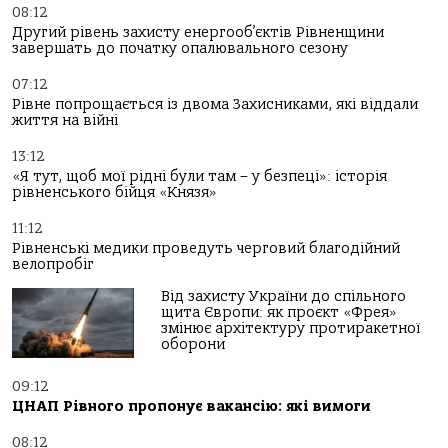
08:12
Другий рівень захисту енергооб’єктів Рівненщини
завершать до початку опалювального сезону
07:12
Рівне попрощається із двома Захисниками, які віддали
життя на війні
13:12
«Я тут, щоб мої рідні були там – у безпеці»: історія
рівненського бійця «Князя»
11:12
Рівненські медики проведуть черговий благодійний
велопробіг
Від захисту України до спільного
щита Європи: як проєкт «Фрея»
змінює архітектуру протиракетної
оборони
09:12
ЦНАП Рівного пропонує вакансію: які вимоги
08:12