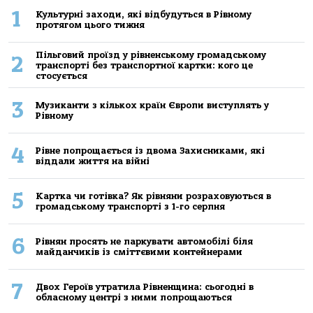
1
Культурні заходи, які відбудуться в Рівному
протягом цього тижня
Пільговий проїзд у рівненському громадському
2
транспорті без транспортної картки: кого це
стосується
3
Музиканти з кількох країн Європи виступлять у
Рівному
4
Рівне попрощається із двома Захисниками, які
віддали життя на війні
5
Картка чи готівка? Як рівняни розраховуються в
громадському транспорті з 1-го серпня
6
Рівнян просять не паркувати автомобілі біля
майданчиків із сміттєвими контейнерами
7
Двох Героїв утратила Рівненщина: сьогодні в
обласному центрі з ними попрощаються