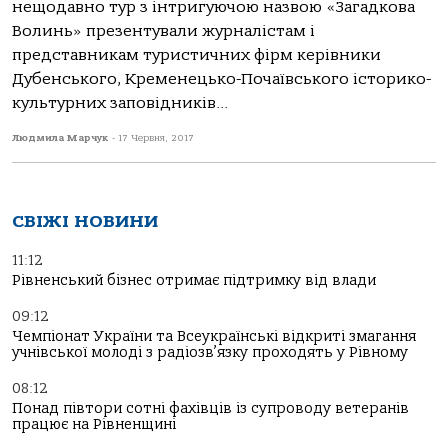
нещодавно тур з інтригуючою назвою «Загадкова
Волинь» презентували журналістам і
представникам туристичних фірм керівники
Дубенського, Кременецько-Почаївського історико-
культурних заповідників...
Людмила Марчук
-
17 Червня, 2017
СВІЖІ НОВИНИ
11:12
Рівненський бізнес отримає підтримку від влади
09:12
Чемпіонат України та Всеукраїнські відкриті змагання
учнівської молоді з радіозв’язку проходять у Рівному
08:12
Понад півтори сотні фахівців із супроводу ветеранів
працює на Рівненщині