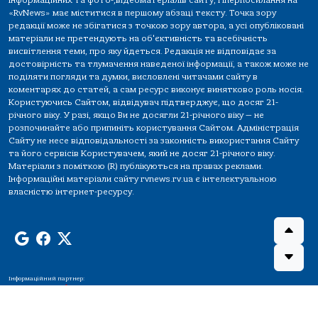
інформаційних та фото-,відеоматеріалів сайту, гіперпосилання на
«RvNews» має міститися в першому абзаці тексту. Точка зору
редакції може не збігатися з точкою зору автора, а усі опубліковані
матеріали не претендують на об'єктивність та всебічність
висвітлення теми, про яку йдеться. Редакція не відповідає за
достовірність та тлумачення наведеної інформації, а також може не
поділяти погляди та думки, висловлені читачами сайту в
коментарях до статей, а сам ресурс виконує винятково роль носія.
Користуючись Сайтом, відвідувач підтверджує, що досяг 21-
річного віку. У разі, якщо Ви не досягли 21-річного віку — не
розпочинайте або припиніть користування Сайтом. Адміністрація
Сайту не несе відповідальності за законність використання Сайту
та його сервісів Користувачем, який не досяг 21-річного віку.
Матеріали з поміткою (R) публікуються на правах реклами.
Інформаційні матеріали сайту rvnews.rv.ua є інтелектуальною
власністю інтернет-ресурсу.
Інформаційний партнер: