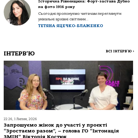
Історична Рівненщина: Форт-застава Дубно
на фото 1916 року
Сьогодні пропонуємо читачам переглянути
унікальні архівні світлини...
ТЕТЯНА ЯЦЕЧКО-БЛАЖЕНКО
ВСІ ІНТЕРВ'Ю
>
ІНТЕРВ'Ю
22:26, 1 Липня, 2026
Запрошуємо жінок до участі у проєкті
“Зростаємо разом”, – голова ГО “Інтонація
ЗМІН” Вікторія Костюк