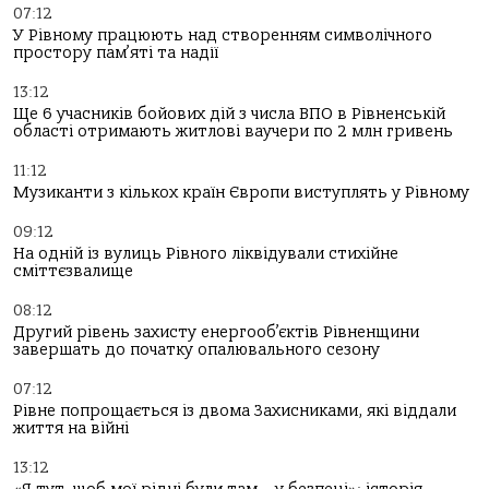
07:12
У Рівному працюють над створенням символічного
простору пам’яті та надії
13:12
Ще 6 учасників бойових дій з числа ВПО в Рівненській
області отримають житлові ваучери по 2 млн гривень
11:12
Музиканти з кількох країн Європи виступлять у Рівному
09:12
На одній із вулиць Рівного ліквідували стихійне
сміттєзвалище
08:12
Другий рівень захисту енергооб’єктів Рівненщини
завершать до початку опалювального сезону
07:12
Рівне попрощається із двома Захисниками, які віддали
життя на війні
13:12