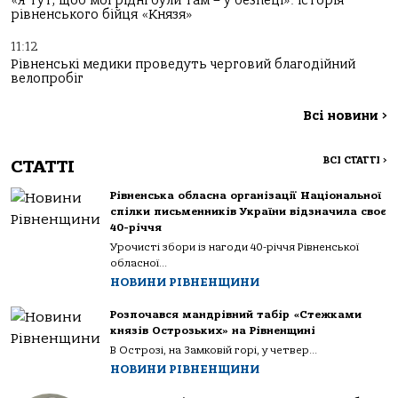
«Я тут, щоб мої рідні були там – у безпеці»: історія
рівненського бійця «Князя»
11:12
Рівненські медики проведуть черговий благодійний
велопробіг
Всі новини
>
ВСІ СТАТТІ
>
СТАТТІ
Рівненська обласна організації Національної
спілки письменників України відзначила своє
40-річчя
Урочисті збори із нагоди 40-річчя Рівненської
обласної...
НОВИНИ РІВНЕНЩИНИ
Розпочався мандрівний табір «Стежками
князів Острозьких» на Рівненщині
В Острозі, на Замковій горі, у четвер...
НОВИНИ РІВНЕНЩИНИ