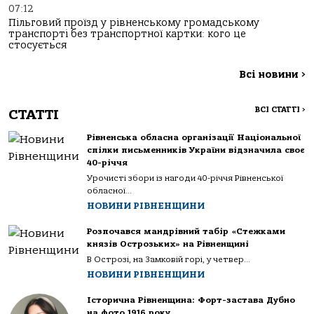
07:12
Пільговий проїзд у рівненському громадському
транспорті без транспортної картки: кого це
стосується
Всі новини
>
ВСІ СТАТТІ
>
СТАТТІ
Рівненська обласна організації Національної
спілки письменників України відзначила своє
40-річчя
Урочисті збори із нагоди 40-річчя Рівненської
обласної...
НОВИНИ РІВНЕНЩИНИ
Розпочався мандрівний табір «Стежками
князів Острозьких» на Рівненщині
В Острозі, на Замковій горі, у четвер...
НОВИНИ РІВНЕНЩИНИ
Історична Рівненщина: Форт-застава Дубно
на фото 1916 року