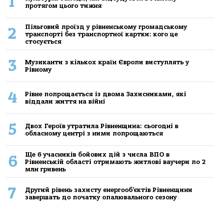
1
протягом цього тижня
Пільговий проїзд у рівненському громадському
2
транспорті без транспортної картки: кого це
стосується
3
Музиканти з кількох країн Європи виступлять у
Рівному
4
Рівне попрощається із двома Захисниками, які
віддали життя на війні
5
Двох Героїв утратила Рівненщина: сьогодні в
обласному центрі з ними попрощаються
Ще 6 учасників бойових дій з числа ВПО в
6
Рівненській області отримають житлові ваучери по 2
млн гривень
7
Другий рівень захисту енергооб’єктів Рівненщини
завершать до початку опалювального сезону