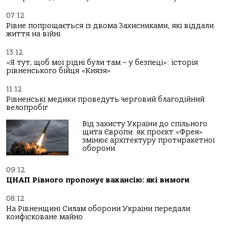
07:12
Рівне попрощається із двома Захисниками, які віддали
життя на війні
13:12
«Я тут, щоб мої рідні були там – у безпеці»: історія
рівненського бійця «Князя»
11:12
Рівненські медики проведуть черговий благодійний
велопробіг
Від захисту України до спільного
щита Європи: як проєкт «Фрея»
змінює архітектуру протиракетної
оборони
09:12
ЦНАП Рівного пропонує вакансію: які вимоги
08:12
На Рівненщині Силам оборони України передали
конфісковане майно