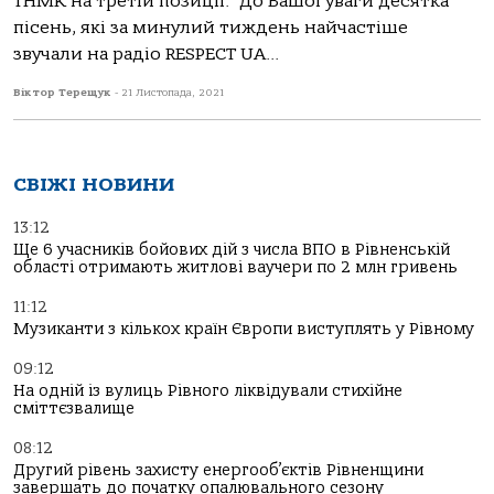
ТНМК на третій позиції. До Вашої уваги десятка
пісень, які за минулий тиждень найчастіше
звучали на радіо RESPECT UA...
Віктор Терещук
-
21 Листопада, 2021
СВІЖІ НОВИНИ
13:12
Ще 6 учасників бойових дій з числа ВПО в Рівненській
області отримають житлові ваучери по 2 млн гривень
11:12
Музиканти з кількох країн Європи виступлять у Рівному
09:12
На одній із вулиць Рівного ліквідували стихійне
сміттєзвалище
08:12
Другий рівень захисту енергооб’єктів Рівненщини
завершать до початку опалювального сезону