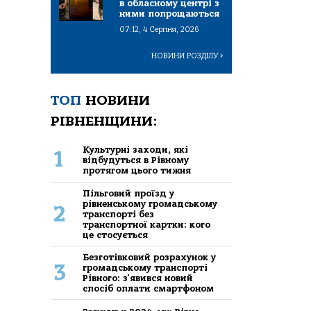
в обласному центрі з
ними попрощаються
07:12, 4 Серпня, 2026
НОВИНИ РОЗДІЛУ
>
ТОП
НОВИНИ
РІВНЕНЩИНИ:
Культурні заходи, які
1
відбудуться в Рівному
протягом цього тижня
Пільговий проїзд у
рівненському громадському
2
транспорті без
транспортної картки: кого
це стосується
Безготівковий розрахунок у
3
громадському транспорті
Рівного: з'явився новий
спосіб оплати смартфоном