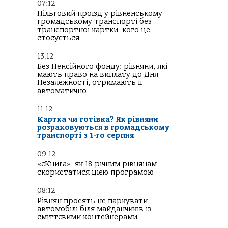
07:12
Пільговий проїзд у рівненському
громадському транспорті без
транспортної картки: кого це
стосується
13:12
Без Пенсійного фонду: рівняни, які
мають право на виплату до Дня
Незалежності, отримають її
автоматично
11:12
Картка чи готівка? Як рівняни
розраховуються в громадському
транспорті з 1-го серпня
09:12
«єКнига»: як 18-річним рівнянам
скористатися цією програмою
08:12
Рівнян просять не паркувати
автомобілі біля майданчиків із
сміттєвими контейнерами