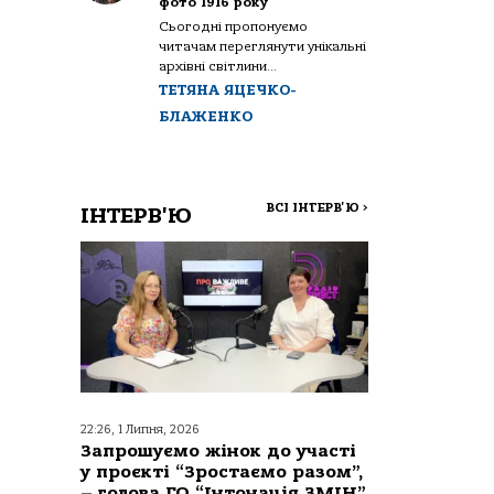
фото 1916 року
Сьогодні пропонуємо
читачам переглянути унікальні
архівні світлини...
ТЕТЯНА ЯЦЕЧКО-
БЛАЖЕНКО
ВСІ ІНТЕРВ'Ю
>
ІНТЕРВ'Ю
22:26, 1 Липня, 2026
Запрошуємо жінок до участі
у проєкті “Зростаємо разом”,
– голова ГО “Інтонація ЗМІН”