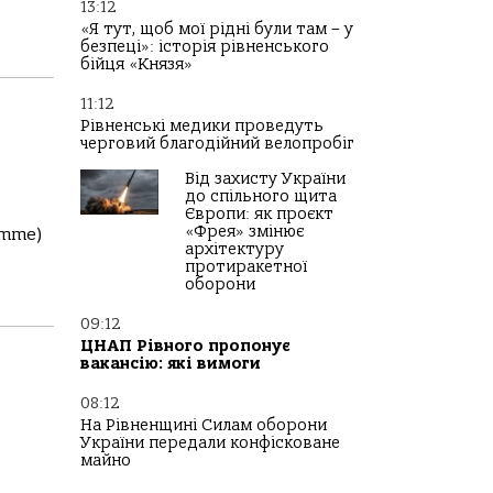
13:12
«Я тут, щоб мої рідні були там – у
безпеці»: історія рівненського
бійця «Князя»
11:12
Рівненські медики проведуть
черговий благодійний велопробіг
Від захисту України
до спільного щита
Європи: як проєкт
«Фрея» змінює
amme)
архітектуру
протиракетної
оборони
09:12
ЦНАП Рівного пропонує
вакансію: які вимоги
08:12
На Рівненщині Силам оборони
України передали конфісковане
майно