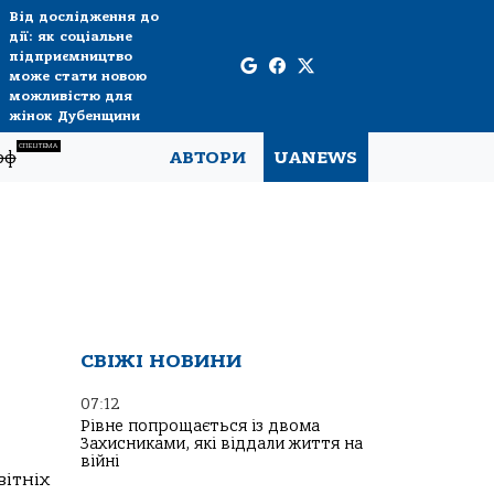
Від дослідження до
дії: як соціальне
підприємництво
може стати новою
можливістю для
жінок Дубенщини
СПЕЦТЕМА
рф
АВТОРИ
UANEWS
СВІЖІ НОВИНИ
07:12
Рівне попрощається із двома
Захисниками, які віддали життя на
війні
вітніх