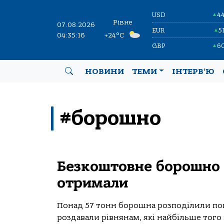
USD
4
▲
Рівне
07.08.2026
EUR
5
▲
04:35:16
+24°C
GBP
6
▲
НОВИНИ
ТЕМИ
ІНТЕРВ’Ю
#борошно
Безкоштовне борошно в
отримали
Понад 57 тонн борошна розподілили пом
роздавали рівнянам, які найбільше того 