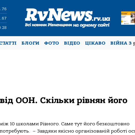
4.76
1.67
0.28
СТАТТІ
БЛОГИ
ФОТО
ВІДЕО
ЦІКАВО
ВІЙНА З
ід ООН. Скільки рівнян його
іж 10 школами Рівного. Саме тут його безкоштовно
потребують. – Завдяки якісно організованій роботі ос