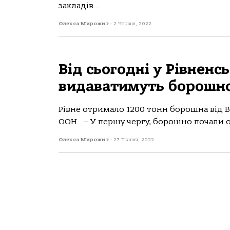
закладів...
Олекса Мирожит
-
2 Червня, 2022
Від сьогодні у Рівненс
видаватимуть борошно
Рівне отримало 1200 тонн борошна від 
ООН. – У першу чергу, борошно почали о
Олекса Мирожит
-
27 Травня, 2022