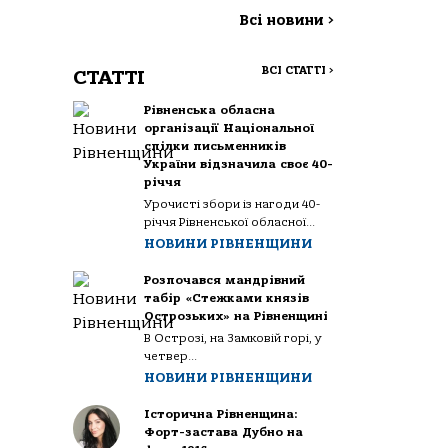
Всі новини
>
ВСІ СТАТТІ
>
СТАТТІ
Рівненська обласна
організації Національної
спілки письменників
України відзначила своє 40-
річчя
Урочисті збори із нагоди 40-
річчя Рівненської обласної...
НОВИНИ РІВНЕНЩИНИ
Розпочався мандрівний
табір «Стежками князів
Острозьких» на Рівненщині
В Острозі, на Замковій горі, у
четвер...
НОВИНИ РІВНЕНЩИНИ
Історична Рівненщина:
Форт-застава Дубно на