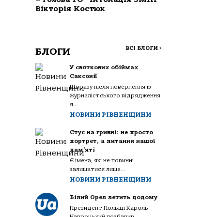
Вікторія Костюк
ВСІ БЛОГИ
>
БЛОГИ
У святкових обіймах
Саксонії
Щоразу після повернення із
журналістського відрядження
я...
НОВИНИ РІВНЕНЩИНИ
Стус на гривні: не просто
портрет, а питання нашої
пам’яті
Є імена, які не повинні
залишатися лише...
НОВИНИ РІВНЕНЩИНИ
Білий Орел летить додому
Президент Польщі Кароль
Навроцький позбавив