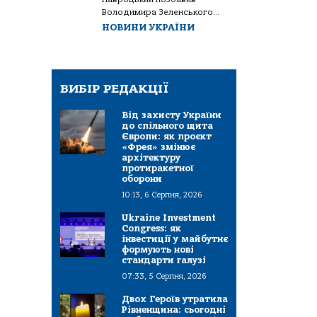
Володимира Зеленського...
НОВИНИ УКРАЇНИ
ВИБІР РЕДАКЦІЇ
Від захисту України
до спільного щита
Європи: як проєкт
«Фрея» змінює
архітектуру
протиракетної
оборони
10:13, 6 Серпня, 2026
Ukraine Investment
Congress: як
інвестиції у майбутнє
формують нові
стандарти галузі
07:33, 5 Серпня, 2026
Двох Героїв утратила
Рівненщина: сьогодні