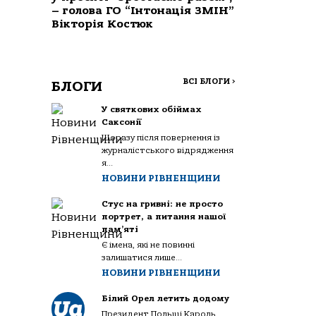
– голова ГО “Інтонація ЗМІН”
Вікторія Костюк
ВСІ БЛОГИ
>
БЛОГИ
У святкових обіймах
Саксонії
Щоразу після повернення із
журналістського відрядження
я...
НОВИНИ РІВНЕНЩИНИ
Стус на гривні: не просто
портрет, а питання нашої
пам’яті
Є імена, які не повинні
залишатися лише...
НОВИНИ РІВНЕНЩИНИ
Білий Орел летить додому
Президент Польщі Кароль