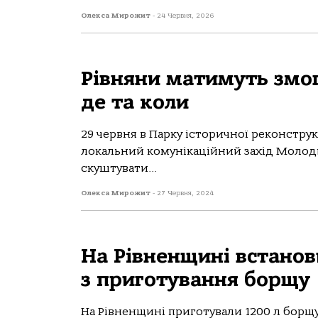
Олекса Мирожит
-
24 Червня, 2026
Рівняни матимуть змо
де та коли
29 червня в Парку історичної реконструк
локальний комунікаційний захід Молоди
скуштувати...
Олекса Мирожит
-
27 Червня, 2024
На Рівненщині встано
з приготування борщу
На Рівненщині приготували 1200 л борщ