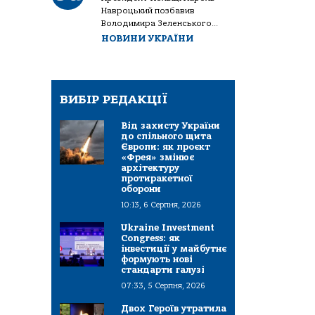
Навроцький позбавив
Володимира Зеленського...
НОВИНИ УКРАЇНИ
ВИБІР РЕДАКЦІЇ
Від захисту України
до спільного щита
Європи: як проєкт
«Фрея» змінює
архітектуру
протиракетної
оборони
10:13, 6 Серпня, 2026
Ukraine Investment
Congress: як
інвестиції у майбутнє
формують нові
стандарти галузі
07:33, 5 Серпня, 2026
Двох Героїв утратила