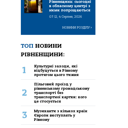
Рівненщина: сьогодні
в обласному центрі з
ними попрощаються
07:12, 4 Серпня, 2026
НОВИНИ РОЗДІЛУ
>
ТОП
НОВИНИ
РІВНЕНЩИНИ:
Культурні заходи, які
1
відбудуться в Рівному
протягом цього тижня
Пільговий проїзд у
рівненському громадському
2
транспорті без
транспортної картки: кого
це стосується
Музиканти з кількох країн
3
Європи виступлять у
Рівному