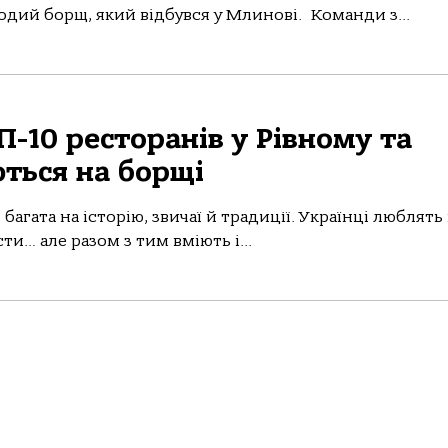
дий борщ, який відбувся у Млинові. Команди з...
П-10 ресторанів у Рівному та
ються на борщі
багата на історію, звичаї й традиції. Українці люблять
ти… але разом з тим вміють і...