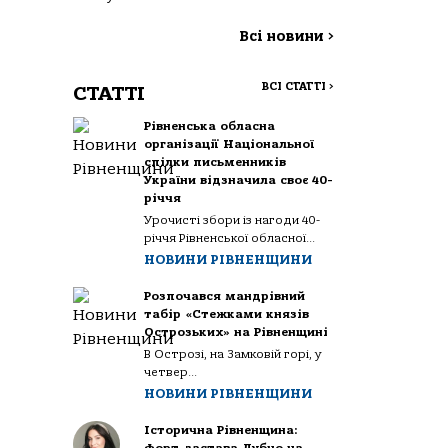
Всі новини
>
ВСІ СТАТТІ
>
СТАТТІ
Рівненська обласна
організації Національної
спілки письменників
України відзначила своє 40-
річчя
Урочисті збори із нагоди 40-
річчя Рівненської обласної...
НОВИНИ РІВНЕНЩИНИ
Розпочався мандрівний
табір «Стежками князів
Острозьких» на Рівненщині
В Острозі, на Замковій горі, у
четвер...
НОВИНИ РІВНЕНЩИНИ
Історична Рівненщина: