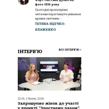
Форт-застава Дубно на
фото 1916 року
Сьогодні пропонуємо
читачам переглянути унікальні
архівні світлини...
ТЕТЯНА ЯЦЕЧКО-
БЛАЖЕНКО
ВСІ ІНТЕРВ'Ю
>
ІНТЕРВ'Ю
22:26, 1 Липня, 2026
Запрошуємо жінок до участі
у проєкті “Зростаємо разом”,