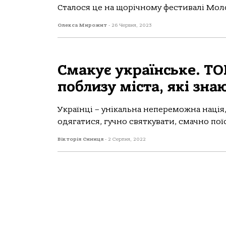
Сталося це на щорічному фестивалі Моло
Олекса Мирожит
-
26 Червня, 2023
Смакує українське. ТО
поблизу міста, які зна
Українці – унікальна непереможна нація, 
одягатися, гучно святкувати, смачно поїс
Вікторія Синиця
-
2 Серпня, 2022