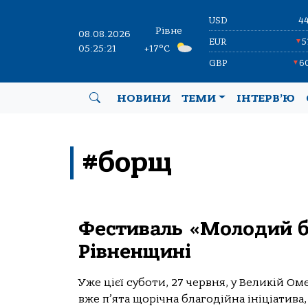
USD
4
Рівне
08.08.2026
EUR
5
▼
05:25:21
+17°C
GBP
6
▼
НОВИНИ
ТЕМИ
ІНТЕРВ’Ю
#борщ
Фестиваль «Молодий б
Рівненщині
Уже цієї суботи, 27 червня, у Великій О
вже п’ята щорічна благодійна ініціатива, 