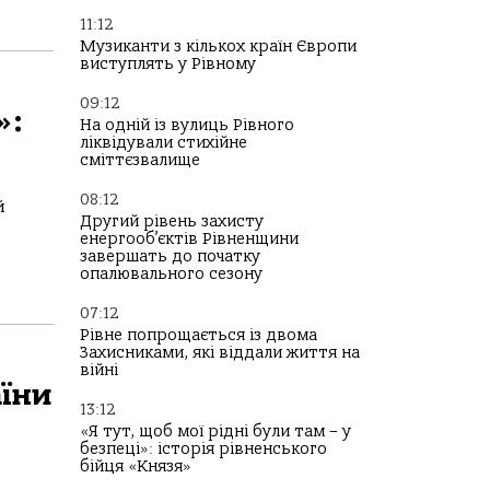
11:12
Музиканти з кількох країн Європи
виступлять у Рівному
09:12
»:
На одній із вулиць Рівного
ліквідували стихійне
сміттєзвалище
08:12
й
Другий рівень захисту
е
енергооб’єктів Рівненщини
завершать до початку
опалювального сезону
07:12
Рівне попрощається із двома
Захисниками, які віддали життя на
війні
їни
13:12
«Я тут, щоб мої рідні були там – у
безпеці»: історія рівненського
бійця «Князя»