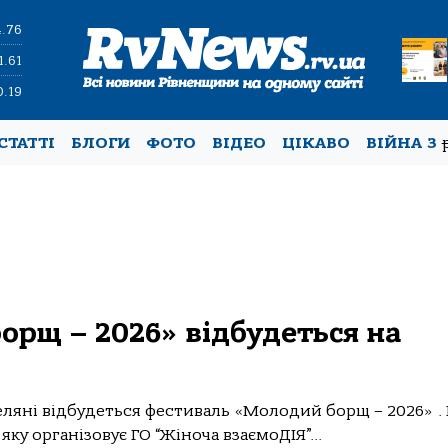
4.76
1.61
0.19
СТАТТІ
БЛОГИ
ФОТО
ВІДЕО
ЦІКАВО
ВІЙНА З
орщ – 2026» відбудеться на
меляні відбудеться фестиваль «Молодий борщ – 2026» .
яку організовує ГО “Жіноча взаємоДІЯ”...