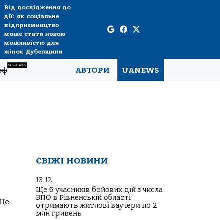
Від дослідження до
дії: як соціальне
підприємництво
може стати новою
можливістю для
жінок Дубенщини
СПЕЦТЕМА
рф
АВТОРИ
UANEWS
СВІЖІ НОВИНИ
13:12
Ще 6 учасників бойових дій з числа
ВПО в Рівненській області
 Це
отримають житлові ваучери по 2
млн гривень