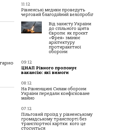
11:12
Рівненські медики проведуть
черговий благодійний велопробіг
Від захисту України
до спільного щита
Європи: як проєкт
«Фрея» змінює
архітектуру
протиракетної
оборони
09:12
 гарно
ЦНАП Рівного пропонує
вакансію: які вимоги
08:12
На Рівненщині Силам оборони
України передали конфісковане
майно
07:12
Пільговий проїзд у рівненському
громадському транспорті без
транспортної картки: кого це
стосується